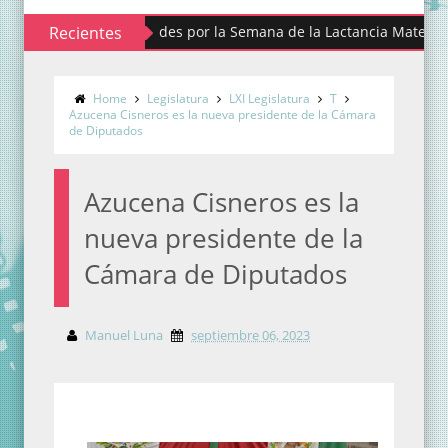
 alista actividades por la Semana de la Lactancia Materna
Recientes
 busca contribuir a eliminar los estigmas y mitos de la menstrua
Home
Legislatura
LXI Legislatura
T
Azucena Cisneros es la nueva presidente de la Cámara
de Diputados
Azucena Cisneros es la
nueva presidente de la
Cámara de Diputados
Manuel Luna
septiembre 06, 2023