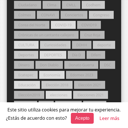
Ciudadano
Clima
CMLL
Codhem
Colmex
CONAVI
Conciertos
Congreso
Corea del Norte
COVID-19
COVID19
Crónicas de un cantante callejero
Cruz Roja
CULTURA
Curiosidades
DDHH
deporte
Deportes
DEPORTES
Día D
Difem
Dinero
Don Diablo
Donato Guerra
DSC
Ecatepec
Economía
Edomex 2023
Educación
Elección 2018
Elección 2021
Elección2019
elecciones
Elecciones 2021
electoral
Eliel
Eliel Navas
Empleos
Este sitio utiliza cookies para mejorar tu experiencia.
Entretenimiento
Escuela
Estado
¿Estás de acuerdo con esto?
Leer más
Acepto
Estados Unidos
Estat
Estatal
ESTATAL