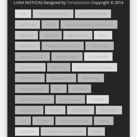
LUNA NOTICIAS Designed by
Templateism
Copyright © 2014
1FD
1FiebreDeportiva
A propósito de
Acolman
AEM
Agencia Espacial Mexicana
Agenda
Agrario
Agricultura
Agua
Amateur
Amigos Camperos
Animación
Apertura 2021
Arqueología
Así Sucede
Astronomía
Atlautla
Autor en Así Sucede
Bádminton
Básquetbol
Bienestar
Biodiversidad
Box
Cabildo
Café con Chisma
Campirano
Campo
Capulhuac
Carlos
CEDIPIEM
CEPANAF
CFE
Chalco
Chapa de Mota
China
CIENCIA
Ciencia y Tecnología
Cine