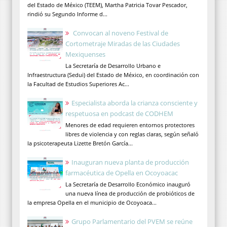
del Estado de México (TEEM), Martha Patricia Tovar Pescador,
rindió su Segundo Informe d...
Convocan al noveno Festival de
Cortometraje Miradas de las Ciudades
Mexiquenses
La Secretaría de Desarrollo Urbano e
Infraestructura (Sedui) del Estado de México, en coordinación con
la Facultad de Estudios Superiores Ac...
Especialista aborda la crianza consciente y
respetuosa en podcast de CODHEM
Menores de edad requieren entornos protectores
libres de violencia y con reglas claras, según señaló
la psicoterapeuta Lizette Bretón García...
Inauguran nueva planta de producción
farmacéutica de Opella en Ocoyoacac
La Secretaría de Desarrollo Económico inauguró
una nueva línea de producción de probióticos de
la empresa Opella en el municipio de Ocoyoaca...
Grupo Parlamentario del PVEM se reúne