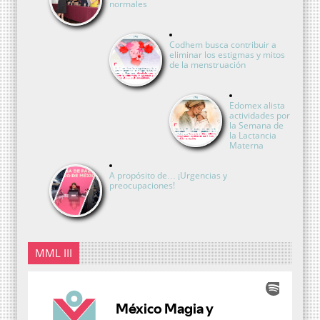
normales
Codhem busca contribuir a
eliminar los estigmas y mitos
de la menstruación
Edomex alista
actividades por
la Semana de
la Lactancia
Materna
A propósito de… ¡Urgencias y
preocupaciones!
MML III