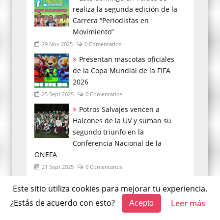
realiza la segunda edición de la
Carrera “Periodistas en
Movimiento”
29 Nov 2025
0 Comentarios
Presentan mascotas oficiales
de la Copa Mundial de la FIFA
2026
25 Sept 2025
0 Comentarios
Potros Salvajes vencen a
Halcones de la UV y suman su
segundo triunfo en la
Conferencia Nacional de la
ONEFA
21 Sept 2025
0 Comentarios
Este sitio utiliza cookies para mejorar tu experiencia.
CIENCIA
¿Estás de acuerdo con esto?
Leer más
Acepto