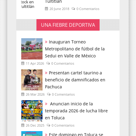
Tultitlán
20 June 2018
0 Comentarios
UNA FIEBRE DEPORTIVA
Inauguran Torneo
Metropolitano de fútbol de la
Sedui en Valle de México
11 Apr 2026
0 Comentarios
Presentan cartel taurino a
beneficio de damnificados en
Pachuca
26 Mar 2026
0 Comentarios
Anuncian inicio de la
temporada 2026 de lucha libre
en Toluca
26 Dec 2025
0 Comentarios
Este domingo en Toluca se