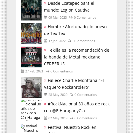
Desde Ecatepec para el
mundo: Legión Cautiva
09 Mar 2023
0 Comentarios
Hombre Afortunado, lo nuevo
de Tex Tex
17 Jan 2022
0 Comentarios
Tekilla es la recomendación de
la banda de Metal mexicano
CERBERUS.
27 Feb 2021
0 Comentarios
Fallece Charlie Monttana "El
Vaquero Rockanrolero"
28 May 2020
0 Comentarios
#RockNacional 30 años de rock
con @ElHaraganyCia
02 May 2019
0 Comentarios
Festival Nuestro Rock en