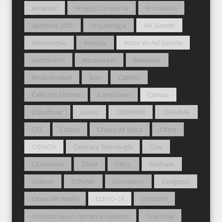
Amateur
Amigos Camperos
Animación
Apertura 2021
Arqueología
Así Sucede
Astronomía
Atlautla
Autor en Así Sucede
Bádminton
Básquetbol
Bienestar
Biodiversidad
Box
Cabildo
Café con Chisma
Campirano
Campo
Capulhuac
Carlos
CEDIPIEM
CEPANAF
CFE
Chalco
Chapa de Mota
China
CIENCIA
Ciencia y Tecnología
Cine
Ciudadano
Clima
CMLL
Codhem
Colmex
CONAVI
Conciertos
Congreso
Corea del Norte
COVID-19
COVID19
Crónicas de un cantante callejero
Cruz Roja