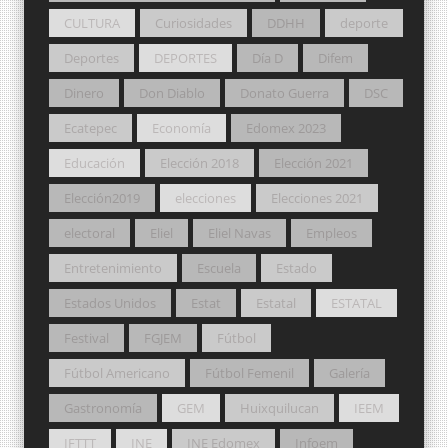
CULTURA
Curiosidades
DDHH
deporte
Deportes
DEPORTES
Día D
Difem
Dinero
Don Diablo
Donato Guerra
DSC
Ecatepec
Economía
Edomex 2023
Educación
Elección 2018
Elección 2021
Elección2019
elecciones
Elecciones 2021
electoral
Eliel
Eliel Navas
Empleos
Entretenimiento
Escuela
Estado
Estados Unidos
Estat
Estatal
ESTATAL
Festival
FGJEM
Fútbol
Fútbol Americano
Fútbol Femenil
Galería
Gastronomía
GEM
Huixquilucan
IEEM
IFTTT
INE
INE Edomex
Infoem