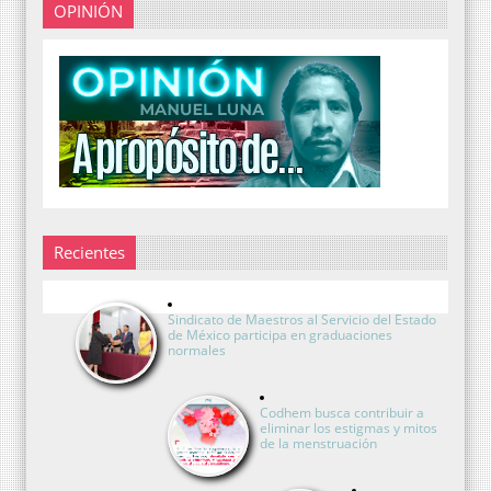
OPINIÓN
Recientes
Sindicato de Maestros al Servicio del Estado
de México participa en graduaciones
normales
Codhem busca contribuir a
eliminar los estigmas y mitos
de la menstruación