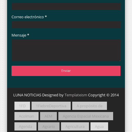
Correo electrónico
*
Mensaje
*
LUNA NOTICIAS Designed by
Templateism
Copyright © 2014
1FD
1FiebreDeportiva
A propósito de
Acolman
AEM
Agencia Espacial Mexicana
Agenda
Agrario
Agricultura
Agua