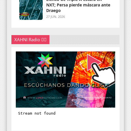
NXT; Persa pierde máscara ante
Draego
27 JUN. 2026
XAHNI Radio 👇🏽