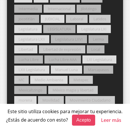
Intermedia
Internacional
Jilotzingo
Jocotitlán
JUDICIAL
Laboral
Latidos
Legislatura
LEGISLATURA
Legislatura LXI
Legislatura LXII
Legislatura LXVI
Lerma
Libertad
Libertad de expresión
Local
Lucha Libre
Lucha Libre AAA
LXI Legislatura
LXII Legislatura
Manuel Luna
Marcapasos
MC
Medio Ambiente
Metepec
Mexicaltzingo
México magia y libertad
morena
Movilidad
Movimiento Ciudadano
MUNDO
munic
Municipio
Municipios
Este sitio utiliza cookies para mejorar tu experiencia.
¿Estás de acuerdo con esto?
Leer más
Acepto
MUSIC
NA
NACIONAL
NAEM