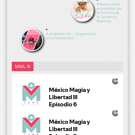
Edomex alista
actividades por
la Semana de
la Lactancia
Materna
A propósito de… ¡Urgencias y
preocupaciones!
MML III