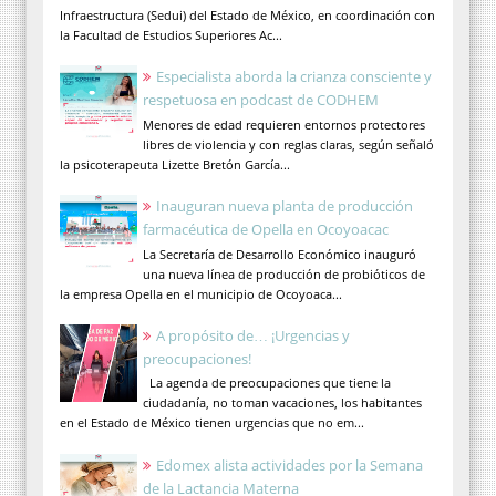
Infraestructura (Sedui) del Estado de México, en coordinación con
la Facultad de Estudios Superiores Ac...
Especialista aborda la crianza consciente y
respetuosa en podcast de CODHEM
Menores de edad requieren entornos protectores
libres de violencia y con reglas claras, según señaló
la psicoterapeuta Lizette Bretón García...
Inauguran nueva planta de producción
farmacéutica de Opella en Ocoyoacac
La Secretaría de Desarrollo Económico inauguró
una nueva línea de producción de probióticos de
la empresa Opella en el municipio de Ocoyoaca...
A propósito de… ¡Urgencias y
preocupaciones!
La agenda de preocupaciones que tiene la
ciudadanía, no toman vacaciones, los habitantes
en el Estado de México tienen urgencias que no em...
Edomex alista actividades por la Semana
de la Lactancia Materna