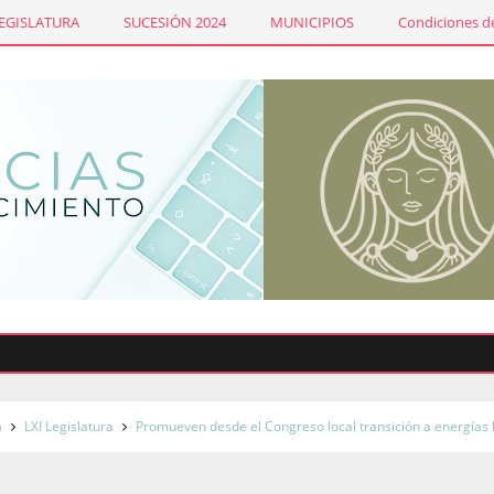
LEGISLATURA
SUCESIÓN 2024
MUNICIPIOS
Condiciones de
a
LXI Legislatura
Promueven desde el Congreso local transición a energías 