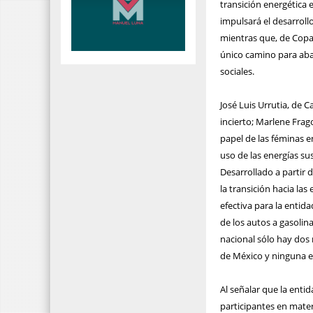
transición energética 
impulsará el desarroll
mientras que, de Copa
único camino para abat
sociales.
José Luis Urrutia, de 
incierto; Marlene Frag
papel de las féminas en
uso de las energías su
Desarrollado a partir 
la transición hacia las
efectiva para la entid
de los autos a gasolina
nacional sólo hay dos 
de México y ninguna e
Al señalar que la enti
participantes en mater