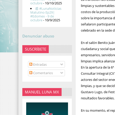
octubre
- 10/10/2025
limpias y sustentables
📰 #LunaNoticias
costos de la producció
Matutino Ep29|
#Edomex - 9 de
sobre la importancia d
octubre
- 10/9/2025
señalaron participante
celebrado en la sede d
Denunciar abuso
En el salón Benito Juár
SUSCRÍBETE
ciudadana y social que 
empresarios, servidore
limpias implica alianza
Entradas
En la apertura de la 6ª
Comentarios
Consultar Integral (CI
actores del sector ene
limpias, y que se decid
MANUEL LUNA MX
Gustavo Lugo, de Fest
resultados favorables.
En su momento, el rep