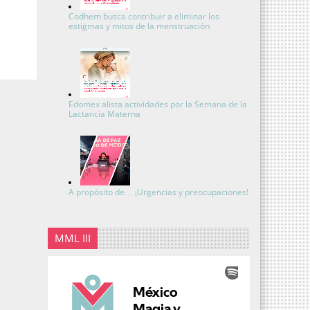
Codhem busca contribuir a eliminar los
estigmas y mitos de la menstruación
Edomex alista actividades por la Semana de la
Lactancia Materna
A propósito de… ¡Urgencias y preocupaciones!
MML III