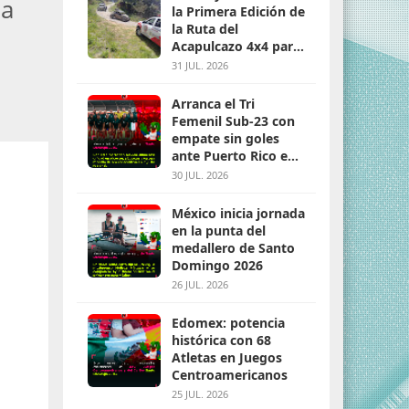
 a
la Primera Edición de
la Ruta del
Acapulcazo 4x4 para
parejas
31 JUL. 2026
Arranca el Tri
Femenil Sub-23 con
empate sin goles
ante Puerto Rico en
Santo Domingo 2026
30 JUL. 2026
México inicia jornada
en la punta del
medallero de Santo
Domingo 2026
26 JUL. 2026
Edomex: potencia
histórica con 68
Atletas en Juegos
Centroamericanos
25 JUL. 2026