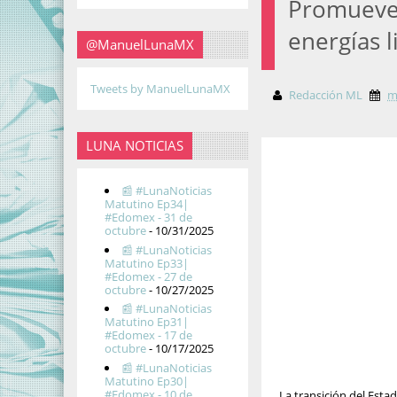
Promueven
energías 
@ManuelLunaMX
Tweets by ManuelLunaMX
Redacción ML
m
LUNA NOTICIAS
📰 #LunaNoticias
Matutino Ep34|
#Edomex - 31 de
octubre
- 10/31/2025
📰 #LunaNoticias
Matutino Ep33|
#Edomex - 27 de
octubre
- 10/27/2025
📰 #LunaNoticias
Matutino Ep31|
#Edomex - 17 de
octubre
- 10/17/2025
📰 #LunaNoticias
Matutino Ep30|
#Edomex - 10 de
La transición del Esta