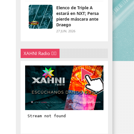
Elenco de Triple A
estará en NXT; Persa
pierde máscara ante
Draego
27 JUN. 2026
XAHNI Radio 👇🏽