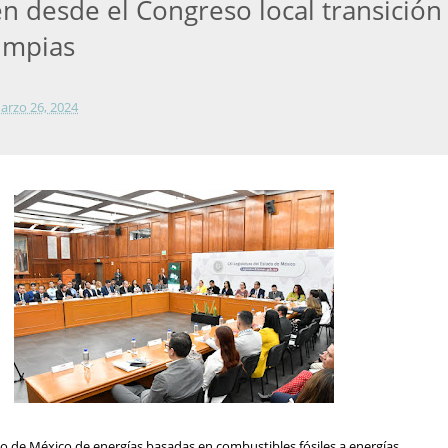
 desde el Congreso local transición
limpias
arzo 26, 2024
do de México de energías basadas en combustibles fósiles a energías