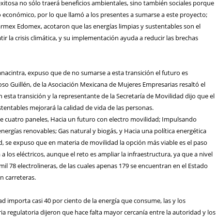
exitosa no sólo traerá beneficios ambientales, sino también sociales porque
o económico, por lo que llamó a los presentes a sumarse a este proyecto;
rmex Edomex, acotaron que las energías limpias y sustentables son el
ir la crisis climática, y su implementación ayuda a reducir las brechas
Canacintra, expuso que de no sumarse a esta transición el futuro es
oso Guillén, de la Asociación Mexicana de Mujeres Empresarias resaltó el
 esta transición y la representante de la Secretaría de Movilidad dijo que el
stentables mejorará la calidad de vida de las personas.
de cuatro paneles, Hacia un futuro con electro movilidad; Impulsando
 energías renovables; Gas natural y biogás, y Hacia una política energética
ad, se expuso que en materia de movilidad la opción más viable es el paso
 a los eléctricos, aunque el reto es ampliar la infraestructura, ya que a nivel
mil 78 electrolineras, de las cuales apenas 179 se encuentran en el Estado
n carreteras.
dad importa casi 40 por ciento de la energía que consume, las y los
ia regulatoria dijeron que hace falta mayor cercanía entre la autoridad y los