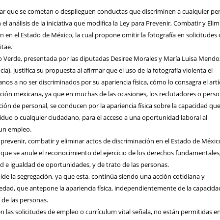
itar que se cometan o desplieguen conductas que discriminen a cualquier pe
 el análisis de la iniciativa que modifica la Ley para Prevenir, Combatir y Elim
n en el Estado de México, la cual propone omitir la fotografía en solicitudes
itae.
ido Verde, presentada por las diputadas Desiree Morales y María Luisa Mend
ia), justifica su propuesta al afirmar que el uso de la fotografía violenta el
nos a no ser discriminados por su apariencia física, cómo lo consagra el artí
ución mexicana, ya que en muchas de las ocasiones, los reclutadores o pers
ción de personal, se conducen por la apariencia física sobre la capacidad qu
iduo o cualquier ciudadano, para el acceso a una oportunidad laboral al
 un empleo.
prevenir, combatir y eliminar actos de discriminación en el Estado de Méxic
ta que se anule el reconocimiento del ejercicio de los derechos fundamentales
 e igualdad de oportunidades, y de trato de las personas.
mpide la segregación, ya que esta, continúa siendo una acción cotidiana y
edad, que antepone la apariencia física, independientemente de la capacida
 de las personas.
en las solicitudes de empleo o currículum vital señala, no están permitidas e