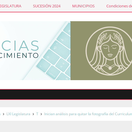
LEGISLATURA
SUCESIÓN 2024
MUNICIPIOS
Condiciones de
a
LXI Legislatura
T
Inician análisis para quitar la fotografía del Curriculu