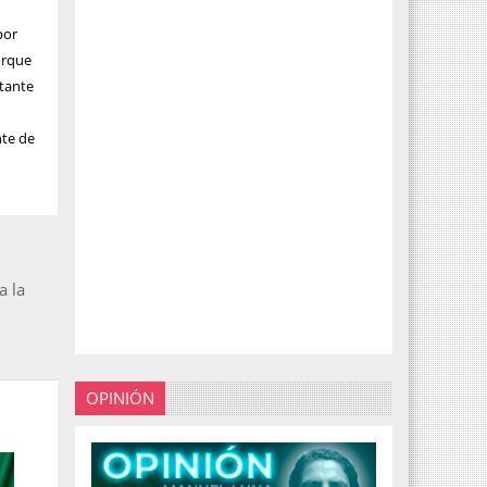
por
porque
itante
nte de
a la
OPINIÓN