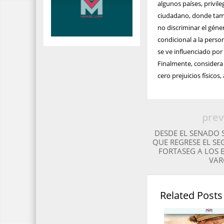
algunos países, privil
ciudadano, donde tamp
no discriminar el géner
condicional a la person
se ve influenciado por 
Finalmente, considera
cero prejuicios físico
prev
DESDE EL SENADO 
QUE REGRESE EL SE
FORTASEG A LOS 
VAR
Related Posts