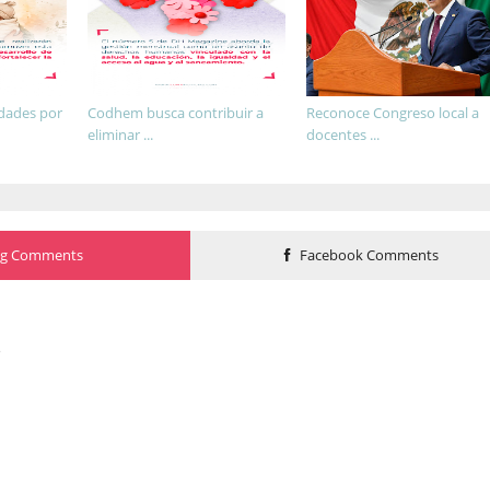
idades por
Codhem busca contribuir a
Reconoce Congreso local a
eliminar ...
docentes ...
og Comments
Facebook Comments
o