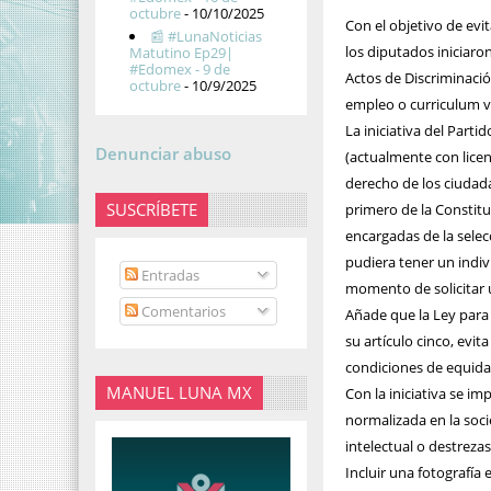
octubre
- 10/10/2025
Con el objetivo de ev
📰 #LunaNoticias
los diputados iniciaron
Matutino Ep29|
#Edomex - 9 de
Actos de Discriminació
octubre
- 10/9/2025
empleo o curriculum v
La iniciativa del Part
Denunciar abuso
(actualmente con licenc
derecho de los ciudada
SUSCRÍBETE
primero de la Constit
encargadas de la selec
pudiera tener un indiv
Entradas
momento de solicitar
Comentarios
Añade que la Ley para 
su artículo cinco, evi
condiciones de equidad
MANUEL LUNA MX
Con la iniciativa se i
normalizada en la soci
intelectual o destrezas
Incluir una fotografía 