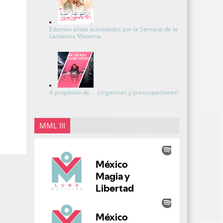
Edomex alista actividades por la Semana de la
Lactancia Materna
A propósito de… ¡Urgencias y preocupaciones!
MML III