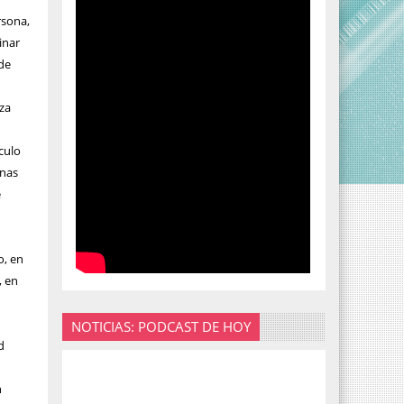
rsona,
inar
 de
oza
culo
onas
e
o, en
, en
NOTICIAS: PODCAST DE HOY
d
n