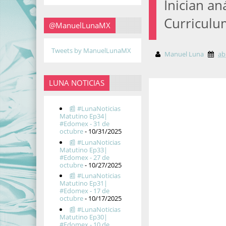
Inician an
Curriculu
@ManuelLunaMX
Tweets by ManuelLunaMX
Manuel Luna
ab
LUNA NOTICIAS
📰 #LunaNoticias
Matutino Ep34|
#Edomex - 31 de
octubre
- 10/31/2025
📰 #LunaNoticias
Matutino Ep33|
#Edomex - 27 de
octubre
- 10/27/2025
📰 #LunaNoticias
Matutino Ep31|
#Edomex - 17 de
octubre
- 10/17/2025
📰 #LunaNoticias
Matutino Ep30|
#Edomex - 10 de