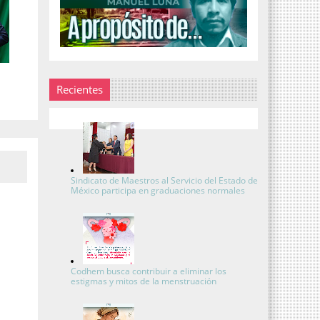
Recientes
Sindicato de Maestros al Servicio del Estado de
México participa en graduaciones normales
Codhem busca contribuir a eliminar los
estigmas y mitos de la menstruación