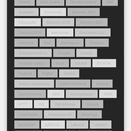
Dinero
Don Diablo
Donato Guerra
DSC
Ecatepec
Economía
Edomex 2023
Educación
Elección 2018
Elección 2021
Elección2019
elecciones
Elecciones 2021
electoral
Eliel
Eliel Navas
Empleos
Entretenimiento
Escuela
Estado
Estados Unidos
Estat
Estatal
ESTATAL
Festival
FGJEM
Fútbol
Fútbol Americano
Fútbol Femenil
Galería
Gastronomía
GEM
Huixquilucan
IEEM
IFTTT
INE
INE Edomex
Infoem
Intermedia
Internacional
Jilotzingo
Jocotitlán
JUDICIAL
Laboral
Latidos