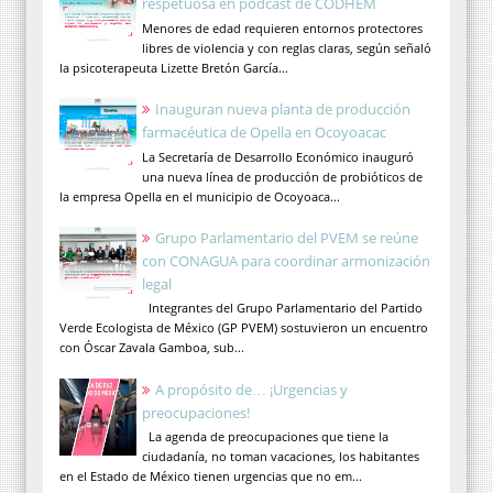
respetuosa en podcast de CODHEM
Menores de edad requieren entornos protectores
libres de violencia y con reglas claras, según señaló
la psicoterapeuta Lizette Bretón García...
Inauguran nueva planta de producción
farmacéutica de Opella en Ocoyoacac
La Secretaría de Desarrollo Económico inauguró
una nueva línea de producción de probióticos de
la empresa Opella en el municipio de Ocoyoaca...
Grupo Parlamentario del PVEM se reúne
con CONAGUA para coordinar armonización
legal
Integrantes del Grupo Parlamentario del Partido
Verde Ecologista de México (GP PVEM) sostuvieron un encuentro
con Óscar Zavala Gamboa, sub...
A propósito de… ¡Urgencias y
preocupaciones!
La agenda de preocupaciones que tiene la
ciudadanía, no toman vacaciones, los habitantes
en el Estado de México tienen urgencias que no em...