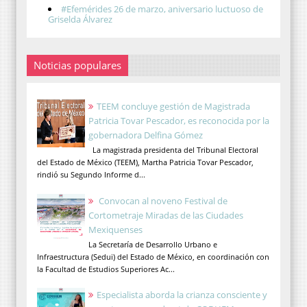
#Efemérides 26 de marzo, aniversario luctuoso de
Griselda Álvarez
Noticias populares
TEEM concluye gestión de Magistrada
Patricia Tovar Pescador, es reconocida por la
gobernadora Delfina Gómez
La magistrada presidenta del Tribunal Electoral
del Estado de México (TEEM), Martha Patricia Tovar Pescador,
rindió su Segundo Informe d...
Convocan al noveno Festival de
Cortometraje Miradas de las Ciudades
Mexiquenses
La Secretaría de Desarrollo Urbano e
Infraestructura (Sedui) del Estado de México, en coordinación con
la Facultad de Estudios Superiores Ac...
Especialista aborda la crianza consciente y