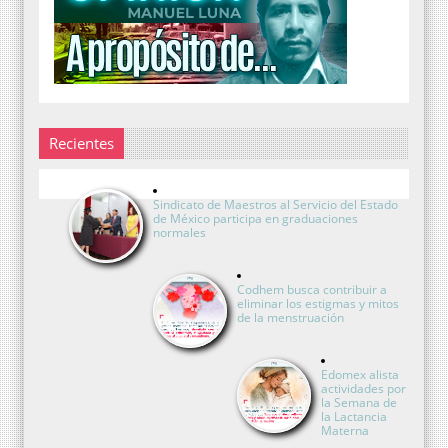
Recientes
Sindicato de Maestros al Servicio del Estado
de México participa en graduaciones
normales
Codhem busca contribuir a
eliminar los estigmas y mitos
de la menstruación
Edomex alista
actividades por
la Semana de
la Lactancia
Materna