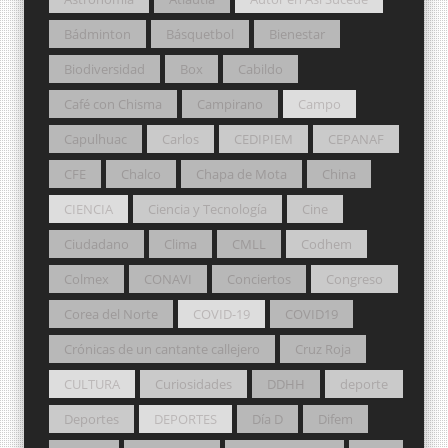
Bádminton
Básquetbol
Bienestar
Biodiversidad
Box
Cabildo
Café con Chisma
Campirano
Campo
Capulhuac
Carlos
CEDIPIEM
CEPANAF
CFE
Chalco
Chapa de Mota
China
CIENCIA
Ciencia y Tecnología
Cine
Ciudadano
Clima
CMLL
Codhem
Colmex
CONAVI
Conciertos
Congreso
Corea del Norte
COVID-19
COVID19
Crónicas de un cantante callejero
Cruz Roja
CULTURA
Curiosidades
DDHH
deporte
Deportes
DEPORTES
Día D
Difem