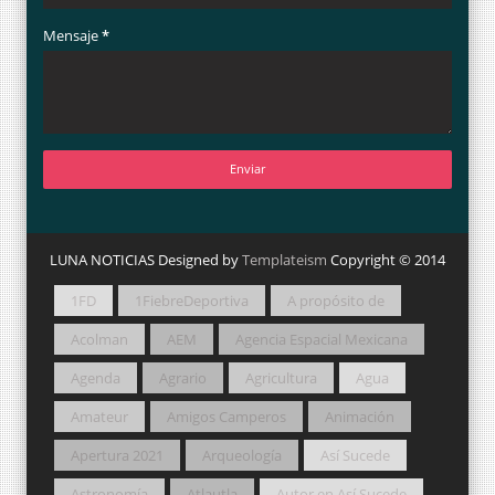
Mensaje
*
LUNA NOTICIAS Designed by
Templateism
Copyright © 2014
1FD
1FiebreDeportiva
A propósito de
Acolman
AEM
Agencia Espacial Mexicana
Agenda
Agrario
Agricultura
Agua
Amateur
Amigos Camperos
Animación
Apertura 2021
Arqueología
Así Sucede
Astronomía
Atlautla
Autor en Así Sucede