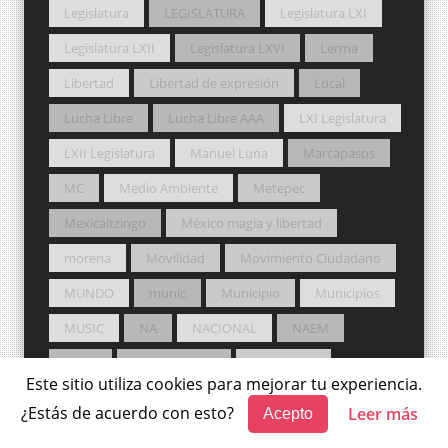
Legislatura
LEGISLATURA
Legislatura LXI
Legislatura LXII
Legislatura LXVI
Lerma
Libertad
Libertad de expresión
Local
Lucha Libre
Lucha Libre AAA
LXI Legislatura
LXII Legislatura
Manuel Luna
Marcapasos
MC
Medio Ambiente
Metepec
Mexicaltzingo
México magia y libertad
morena
Movilidad
Movimiento Ciudadano
MUNDO
munic
Municipio
Municipios
MUSIC
NA
NACIONAL
NAEM
NASA
Nueva Alianza
Ocoyoacac
Este sitio utiliza cookies para mejorar tu experiencia.
Ocuilan
Osfem
Otzolotepec
PAN
¿Estás de acuerdo con esto?
Leer más
Acepto
PEMEX
PERIFERIA
PJEM
Podcast