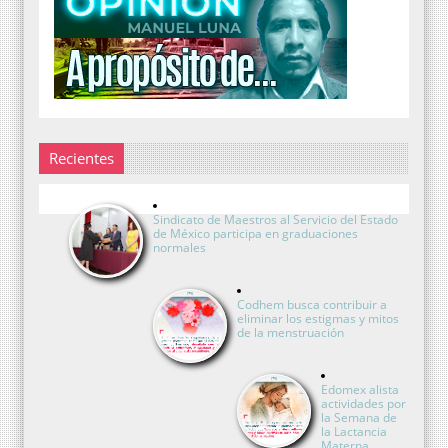
Recientes
Sindicato de Maestros al Servicio del Estado
de México participa en graduaciones
normales
Codhem busca contribuir a
eliminar los estigmas y mitos
de la menstruación
Edomex alista
actividades por
la Semana de
la Lactancia
Materna