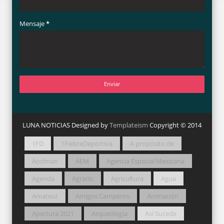
Mensaje
*
LUNA NOTICIAS Designed by
Templateism
Copyright © 2014
1FD
1FiebreDeportiva
A propósito de
Acolman
AEM
Agencia Espacial Mexicana
Agenda
Agrario
Agricultura
Agua
Amateur
Amigos Camperos
Animación
Apertura 2021
Arqueología
Así Sucede