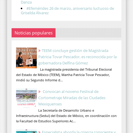
Danza
#Efemérides 26 de marzo, aniversario luctuoso de
Griselda Álvarez
Noticias populares
TEEM concluye gestión de Magistrada
Patricia Tovar Pescador, es reconocida por la
gobernadora Delfina Gómez
La magistrada presidenta del Tribunal Electoral
del Estado de México (TEEM), Martha Patricia Tovar Pescador,
rindió su Segundo Informe d...
Convocan al noveno Festival de
Cortometraje Miradas de las Ciudades
Mexiquenses
La Secretaría de Desarrollo Urbano e
Infraestructura (Sedui) del Estado de México, en coordinación con
la Facultad de Estudios Superiores Ac...
Especialista aborda la crianza consciente y