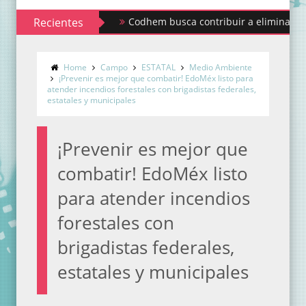
Recientes
Codhem busca contribuir a eliminar los estigmas
Sindicato de Maestros al Servicio del Estado de
Home
Campo
ESTATAL
Medio Ambiente
¡Prevenir es mejor que combatir! EdoMéx listo para
atender incendios forestales con brigadistas federales,
estatales y municipales
¡Prevenir es mejor que
combatir! EdoMéx listo
para atender incendios
forestales con
brigadistas federales,
estatales y municipales