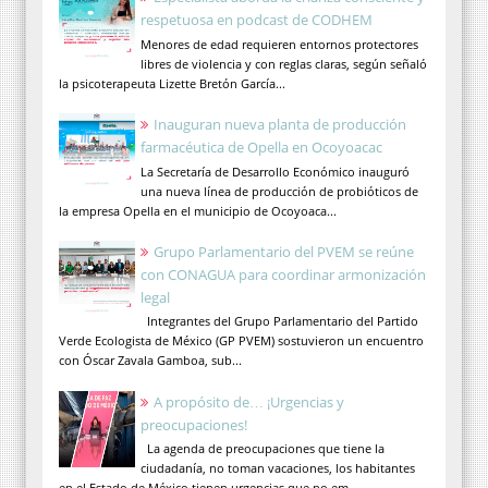
respetuosa en podcast de CODHEM
Menores de edad requieren entornos protectores
libres de violencia y con reglas claras, según señaló
la psicoterapeuta Lizette Bretón García...
Inauguran nueva planta de producción
farmacéutica de Opella en Ocoyoacac
La Secretaría de Desarrollo Económico inauguró
una nueva línea de producción de probióticos de
la empresa Opella en el municipio de Ocoyoaca...
Grupo Parlamentario del PVEM se reúne
con CONAGUA para coordinar armonización
legal
Integrantes del Grupo Parlamentario del Partido
Verde Ecologista de México (GP PVEM) sostuvieron un encuentro
con Óscar Zavala Gamboa, sub...
A propósito de… ¡Urgencias y
preocupaciones!
La agenda de preocupaciones que tiene la
ciudadanía, no toman vacaciones, los habitantes
en el Estado de México tienen urgencias que no em...