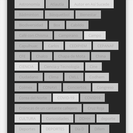
Astronomía
Atlautla
Autor en Así Sucede
Bádminton
Básquetbol
Bienestar
Biodiversidad
Box
Cabildo
Café con Chisma
Campirano
Campo
Capulhuac
Carlos
CEDIPIEM
CEPANAF
CFE
Chalco
Chapa de Mota
China
CIENCIA
Ciencia y Tecnología
Cine
Ciudadano
Clima
CMLL
Codhem
Colmex
CONAVI
Conciertos
Congreso
Corea del Norte
COVID-19
COVID19
Crónicas de un cantante callejero
Cruz Roja
CULTURA
Curiosidades
DDHH
deporte
Deportes
DEPORTES
Día D
Difem