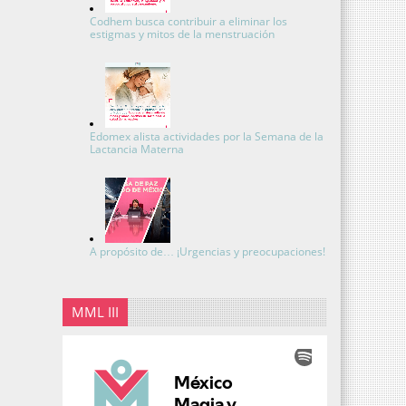
Codhem busca contribuir a eliminar los
estigmas y mitos de la menstruación
Edomex alista actividades por la Semana de la
Lactancia Materna
A propósito de… ¡Urgencias y preocupaciones!
MML III