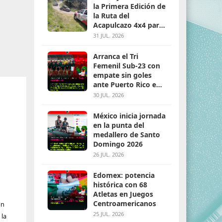
la Primera Edición de
la Ruta del
Acapulcazo 4x4 para
parejas
31 JUL. 2026
Arranca el Tri
Femenil Sub-23 con
empate sin goles
ante Puerto Rico en
Santo Domingo 2026
30 JUL. 2026
México inicia jornada
en la punta del
medallero de Santo
Domingo 2026
26 JUL. 2026
Edomex: potencia
histórica con 68
Atletas en Juegos
Centroamericanos
ón
25 JUL. 2026
 la