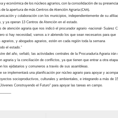
a y económica de los núcleos agrarios, con la consolidación de su presenci
s de la apertura de más Centros de Atención Agraria (CAA).
icación y colaboración con los municipios, independientemente de su afilia
, y ya operan 13 Centros de Atención en el estado.
 de atención agraria que nos indicó el procurador agrario -nacional- Suárez C
ero si hay necesidad, vamos a ir abriendo los que sean necesarios para que
 agrarios, y abogados agrarios, estén en cada región toda la semana
do el estado.”
re del año, señaló, las actividades centrales de la Procuraduría Agraria irán
ón agraria y la conciliación de conflictos, ya que tienen que entrar a otra etap
 con los ejidatarios y comuneros a través de sus asambleas.
e se implementará una planificación por núcleo agrario para apoyar y acompa
yectos socioproductivos, culturales y ambientales, e integrando a más de 1
"Jóvenes Construyendo el Futuro" para apoyar las tareas en campo.
_______