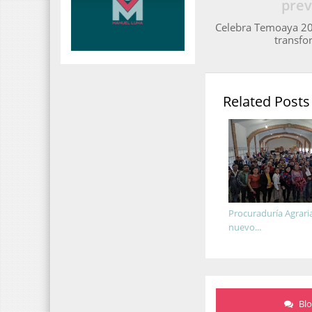
prev
Celebra Temoaya 205
transfo
Related Posts
Procuraduría Agrari
nuevo...
Bl