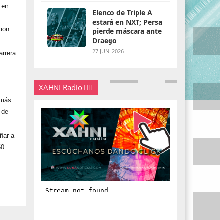
a en
Elenco de Triple A
estará en NXT; Persa
ción
pierde máscara ante
Draego
27 JUN. 2026
arrera
XAHNI Radio 👇🏽
 más
a de
ñar a
50