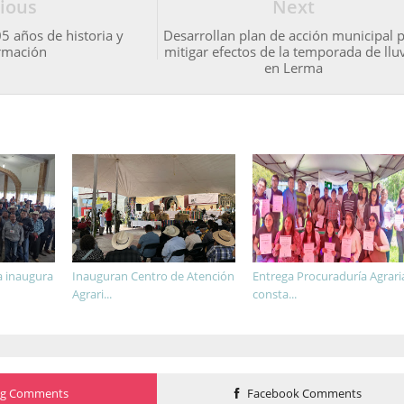
ious
Next
 años de historia y
Desarrollan plan de acción municipal 
rmación
mitigar efectos de la temporada de llu
en Lerma
a inaugura
Inauguran Centro de Atención
Entrega Procuraduría Agrari
Agrari...
consta...
og Comments
Facebook Comments