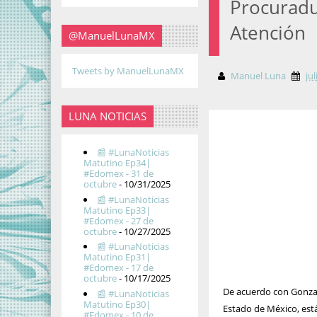
Procuradu
Atención
@ManuelLunaMX
Tweets by ManuelLunaMX
Manuel Luna
ju
LUNA NOTICIAS
📰 #LunaNoticias
Matutino Ep34|
#Edomex - 31 de
octubre
- 10/31/2025
📰 #LunaNoticias
Matutino Ep33|
#Edomex - 27 de
octubre
- 10/27/2025
📰 #LunaNoticias
Matutino Ep31|
#Edomex - 17 de
octubre
- 10/17/2025
De acuerdo con Gonzal
📰 #LunaNoticias
Matutino Ep30|
Estado de México, est
#Edomex - 10 de