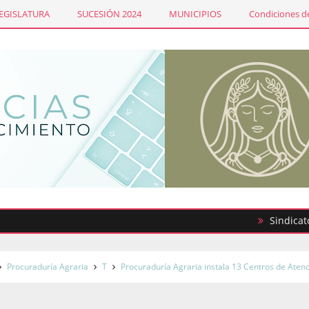
LEGISLATURA
SUCESIÓN 2024
MUNICIPIOS
Condiciones de
Sindicato de Mae
Procuraduría Agraria
T
Procuraduría Agraria instala 13 Centros de Aten