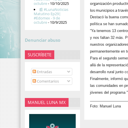
octubre
- 10/10/2025
organización productiv
📰 #LunaNoticias
los municipios a travé
Matutino Ep29|
Destacó la buena comun
#Edomex - 9 de
octubre
- 10/9/2025
política se han sumado
“Ya tenemos 13 centros
y nos faltan 32 más. P
Denunciar abuso
nuestros organizadores
permanentemente en to
SUSCRÍBETE
Para el segundo semest
allá de la representaci
Entradas
desarrollo rural junto
Finalmente, informó qu
Comentarios
las comunidades en pro
jóvenes del programa 
__________________
MANUEL LUNA MX
Foto: Manuel Luna