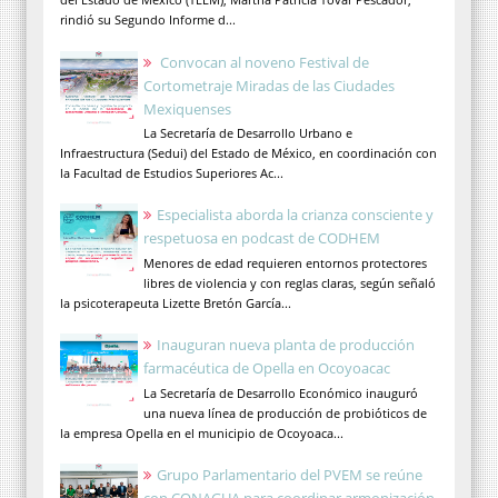
rindió su Segundo Informe d...
Convocan al noveno Festival de
Cortometraje Miradas de las Ciudades
Mexiquenses
La Secretaría de Desarrollo Urbano e
Infraestructura (Sedui) del Estado de México, en coordinación con
la Facultad de Estudios Superiores Ac...
Especialista aborda la crianza consciente y
respetuosa en podcast de CODHEM
Menores de edad requieren entornos protectores
libres de violencia y con reglas claras, según señaló
la psicoterapeuta Lizette Bretón García...
Inauguran nueva planta de producción
farmacéutica de Opella en Ocoyoacac
La Secretaría de Desarrollo Económico inauguró
una nueva línea de producción de probióticos de
la empresa Opella en el municipio de Ocoyoaca...
Grupo Parlamentario del PVEM se reúne
con CONAGUA para coordinar armonización