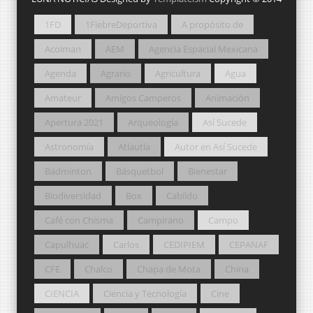
1FD
1FiebreDeportiva
A propósito de
Acolman
AEM
Agencia Espacial Mexicana
Agenda
Agrario
Agricultura
Agua
Amateur
Amigos Camperos
Animación
Apertura 2021
Arqueología
Así Sucede
Astronomía
Atlautla
Autor en Así Sucede
Bádminton
Básquetbol
Bienestar
Biodiversidad
Box
Cabildo
Café con Chisma
Campirano
Campo
Capulhuac
Carlos
CEDIPIEM
CEPANAF
CFE
Chalco
Chapa de Mota
China
CIENCIA
Ciencia y Tecnología
Cine