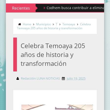
Recientes
Codhem busca contribuir a eliminar los estigm
Sindicato de Maestros al Servicio del Estado 
Home
Municipios
T
Temoaya
Celebra
Temoaya 205 años de historia y transformación
Celebra Temoaya 205
años de historia y
transformación
Redacción LUNA NOTICIAS
julio 19, 2025