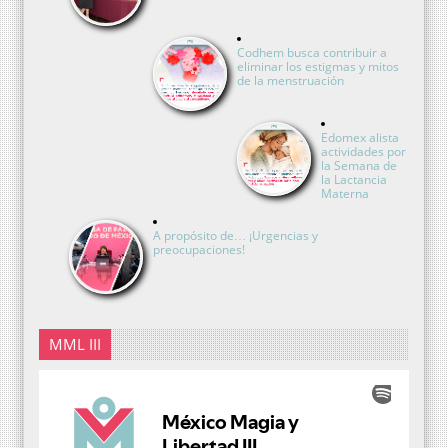
Codhem busca contribuir a
eliminar los estigmas y mitos
de la menstruación
Edomex alista
actividades por
la Semana de
la Lactancia
Materna
A propósito de… ¡Urgencias y
preocupaciones!
MML III