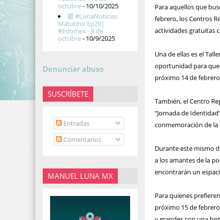
octubre
- 10/10/2025
Para aquellos que busc
📰 #LunaNoticias
febrero, los Centros 
Matutino Ep29|
actividades gratuitas c
#Edomex - 9 de
octubre
- 10/9/2025
Una de ellas es el Tal
oportunidad para que la
Denunciar abuso
próximo 14 de febrero 
SUSCRÍBETE
También, el Centro Reg
“Jornada de Identidad”
Entradas
conmemoración de la er
Comentarios
Durante este mismo día
a los amantes de la po
encontrarán un espaci
MANUEL LUNA MX
Para quienes prefieren 
próximo 15 de febrero 
y grandes con una hist