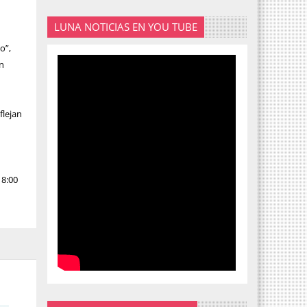
LUNA NOTICIAS EN YOU TUBE
o”,
on
flejan
18:00