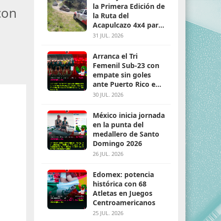
la Primera Edición de
con
la Ruta del
Acapulcazo 4x4 para
parejas
31 JUL. 2026
Arranca el Tri
Femenil Sub-23 con
empate sin goles
ante Puerto Rico en
Santo Domingo 2026
30 JUL. 2026
México inicia jornada
en la punta del
medallero de Santo
Domingo 2026
26 JUL. 2026
Edomex: potencia
histórica con 68
Atletas en Juegos
Centroamericanos
25 JUL. 2026