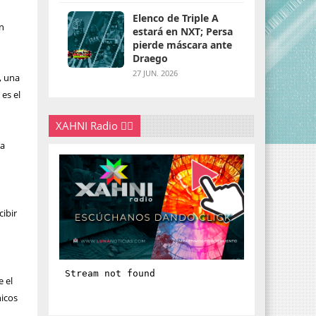
Elenco de Triple A
n
estará en NXT; Persa
pierde máscara ante
Draego
27 JUN. 2026
, una
 es el
XAHNI Radio 👇🏽
la
cibir
e el
hicos