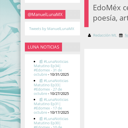
EdoMéx ce
@ManuelLunaMX
poesía, ar
Tweets by ManuelLunaMX
Redacción ML
f
LUNA NOTICIAS
📰 #LunaNoticias
Matutino Ep34|
#Edomex - 31 de
octubre
- 10/31/2025
📰 #LunaNoticias
Matutino Ep33|
#Edomex - 27 de
octubre
- 10/27/2025
📰 #LunaNoticias
Matutino Ep31|
#Edomex - 17 de
octubre
- 10/17/2025
📰 #LunaNoticias
Matutino Ep30|
#Edomex - 10 de