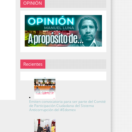
OPINIÓN
Recientes
Emiten convocatoria para ser parte del Comité
de Participación Ciudadana del Sistema
Anticorrupción del #Edomex