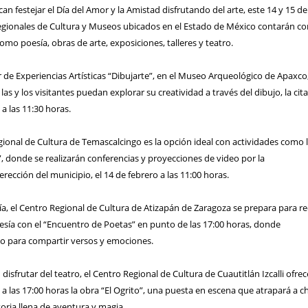
an festejar el Día del Amor y la Amistad disfrutando del arte, este 14 y 15 de
Regionales de Cultura y Museos ubicados en el Estado de México contarán co
omo poesía, obras de arte, exposiciones, talleres y teatro.
ler de Experiencias Artísticas “Dibujarte”, en el Museo Arqueológico de Apaxco
s y los visitantes puedan explorar su creatividad a través del dibujo, la cita
a las 11:30 horas.
ional de Cultura de Temascalcingo es la opción ideal con actividades como 
, donde se realizarán conferencias y proyecciones de video por la
ección del municipio, el 14 de febrero a las 11:00 horas.
, el Centro Regional de Cultura de Atizapán de Zaragoza se prepara para re
esía con el “Encuentro de Poetas” en punto de las 17:00 horas, donde
o para compartir versos y emociones.
disfrutar del teatro, el Centro Regional de Cultura de Cuautitlán Izcalli ofrec
a las 17:00 horas la obra “El Ogrito”, una puesta en escena que atrapará a c
oria llena de aventura y magia.