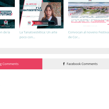
n de la
La Tanatoestética: Un arte
Convocan al noveno Festiva
poco con...
de Cor...
og Comments
Facebook Comments
o