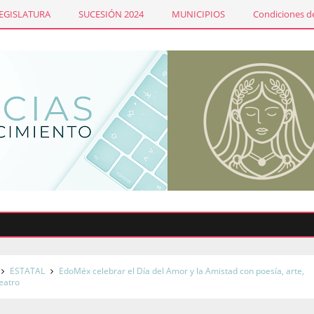
LEGISLATURA
SUCESIÓN 2024
MUNICIPIOS
Condiciones de
E
ESTATAL
EdoMéx celebrar el Día del Amor y la Amistad con poesía, arte,
teatro