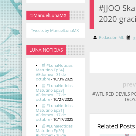
#JJOO Ska
@ManuelLunaMX
2020 grac
Tweets by ManuelLunaMX
Redacción ML
m
LUNA NOTICIAS
📰 #LunaNoticias
Matutino Ep34|
#Edomex - 31 de
octubre
- 10/31/2025
prev
📰 #LunaNoticias
Matutino Ep33|
#WFL RED DEVILS P
#Edomex - 27 de
TROY
octubre
- 10/27/2025
📰 #LunaNoticias
Matutino Ep31|
#Edomex - 17 de
octubre
- 10/17/2025
Related Posts
📰 #LunaNoticias
Matutino Ep30|
#Edomex - 10 de