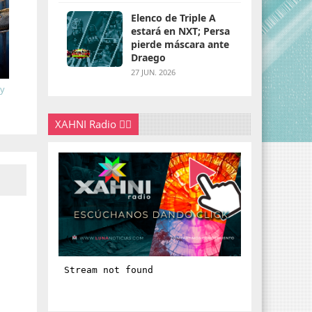
Elenco de Triple A
estará en NXT; Persa
pierde máscara ante
Draego
27 JUN. 2026
 y
XAHNI Radio 👇🏽