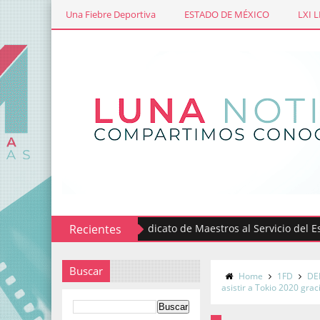
Una Fiebre Deportiva
ESTADO DE MÉXICO
LXI 
Recientes
Sindicato de Maestros al Servicio del Estado 
Buscar
Home
1FD
DE
asistir a Tokio 2020 gra