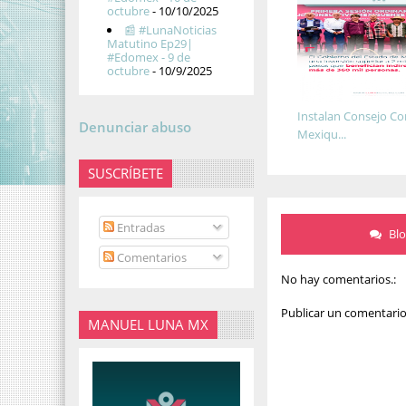
octubre
- 10/10/2025
📰 #LunaNoticias
Matutino Ep29|
#Edomex - 9 de
octubre
- 10/9/2025
Instalan Consejo Co
Denunciar abuso
Mexiqu...
SUSCRÍBETE
Entradas
Bl
Comentarios
No hay comentarios.:
Publicar un comentari
MANUEL LUNA MX