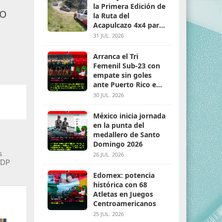
la Primera Edición de
io
la Ruta del
Acapulcazo 4x4 para
parejas
31 JUL. 2026
Arranca el Tri
Femenil Sub-23 con
empate sin goles
ante Puerto Rico en
Santo Domingo 2026
30 JUL. 2026
México inicia jornada
en la punta del
medallero de Santo
Domingo 2026
s
26 JUL. 2026
TDP
Edomex: potencia
histórica con 68
Atletas en Juegos
Centroamericanos
25 JUL. 2026