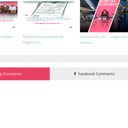
nsultivo
Plataforma Nacional del
A propósito de… ¡Urgencias
Registro C...
preocu...
og Comments
Facebook Comments
o