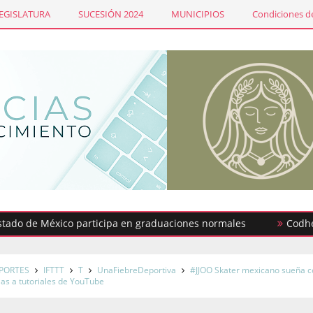
LEGISLATURA
SUCESIÓN 2024
MUNICIPIOS
Condiciones de
de México participa en graduaciones normales
Codhem busca
PORTES
IFTTT
T
UnaFiebreDeportiva
#JJOO Skater mexicano sueña c
cias a tutoriales de YouTube