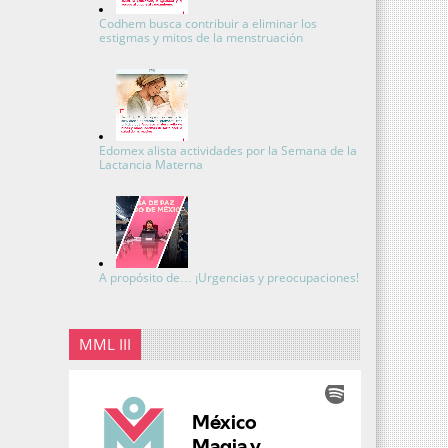
Codhem busca contribuir a eliminar los
estigmas y mitos de la menstruación
Edomex alista actividades por la Semana de la
Lactancia Materna
A propósito de… ¡Urgencias y preocupaciones!
MML III