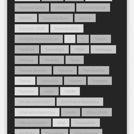
Semana Santa
SENADO
Servicio Social
SMSEM
Soyaniquilpan
spotify
Sucesión 2024
Sucesión2023
SUTEyM Huixquilucan
T
T.
Teatro
Tecámac
Tecnología
TEEM
Temoaya
Temoya
Tenango
Tenis
Tercera División
Tlahuica
Tlalnepantla
Toluca
Tonanitla
Trijaem
Tultepec
Turismo
UADY
UAEM
Un día como HOY
Una Fiebre Deportiva
UnaFiebreDeportiva
verde
Vida y Estilo
Villa del Carbón
Viral
Xonacatlán
YouTube
Zacualpan
Zinacantepec