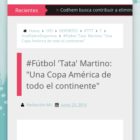
Recientes
Codhem busca contribuir a eliminar los estig
Sindicato de Maestros al Servicio del Estado
Home
1FD
DEPORTES
IFTTT
T
UnaFiebreDeportiva
#Fútbol 'Tata' Martino: "Una
Copa América de todo el continente"
#Fútbol 'Tata' Martino:
"Una Copa América de
todo el continente"
Redacción ML
junio 23, 2019