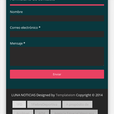
Nombre
Correo electrónico
*
Mensaje
*
LUNA NOTICIAS Designed by
Templateism
Copyright © 2014
1FD
1FiebreDeportiva
A propósito de
Acolman
AEM
Agencia Espacial Mexicana