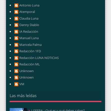
Antonio Luna
Atemporal
Claudia Luna
Danny Diablo
IA Redacción
Manuel Luna
Maricela Palma
Redacción 1FD
Redacción LUNA NOTICIAS
Redacción ML
Unknown
Unknown
VM
Las más leídas
LGEEPA: ¿Qué es y qué debes saber?