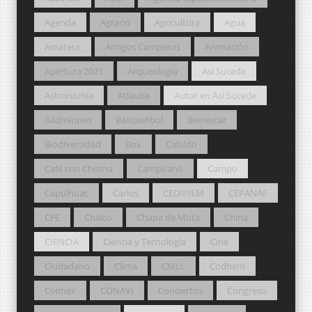
Agenda
Agrario
Agricultura
Agua
Amateur
Amigos Camperos
Animación
Apertura 2021
Arqueología
Así Sucede
Astronomía
Atlautla
Autor en Así Sucede
Bádminton
Básquetbol
Bienestar
Biodiversidad
Box
Cabildo
Café con Chisma
Campirano
Campo
Capulhuac
Carlos
CEDIPIEM
CEPANAF
CFE
Chalco
Chapa de Mota
China
CIENCIA
Ciencia y Tecnología
Cine
Ciudadano
Clima
CMLL
Codhem
Colmex
CONAVI
Conciertos
Congreso