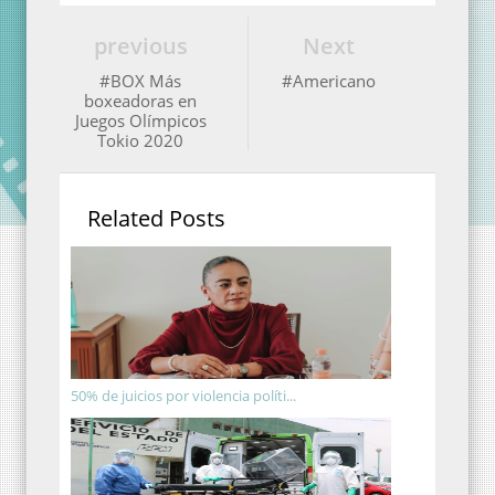
previous
Next
#BOX Más
#Americano
boxeadoras en
Juegos Olímpicos
Tokio 2020
Related Posts
50% de juicios por violencia políti...