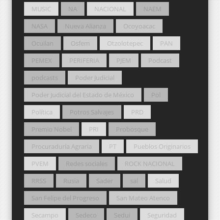
MUSIC
NA
NACIONAL
NAEM
NASA
Nueva Alianza
Ocoyoacac
Ocuilan
Osfem
Otzolotepec
PAN
PEMEX
PERIFERIA
PJEM
Podcast
podcasts
Poder Judicial
Poder Judicial del Estado de México
Pol
Política
Potros Salvajes
PRD
Premio Nobel
PRI
Probosque
Procuraduría Agraria
PT
Pueblos Originarios
PVEM
Redes sociales
ROCK NACIONAL
RRSS
Rusia
Sader
sal
Salud
San Felipe del Progreso
San Mateo Atenco
Secampo
Sedeco
Sedui
Seguridad