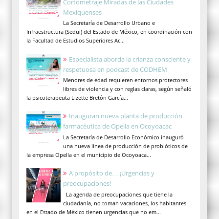
Cortometraje Miradas de las Ciudades
Mexiquenses
La Secretaría de Desarrollo Urbano e
Infraestructura (Sedui) del Estado de México, en coordinación con
la Facultad de Estudios Superiores Ac...
Especialista aborda la crianza consciente y
respetuosa en podcast de CODHEM
Menores de edad requieren entornos protectores
libres de violencia y con reglas claras, según señaló
la psicoterapeuta Lizette Bretón García...
Inauguran nueva planta de producción
farmacéutica de Opella en Ocoyoacac
La Secretaría de Desarrollo Económico inauguró
una nueva línea de producción de probióticos de
la empresa Opella en el municipio de Ocoyoaca...
A propósito de… ¡Urgencias y
preocupaciones!
La agenda de preocupaciones que tiene la
ciudadanía, no toman vacaciones, los habitantes
en el Estado de México tienen urgencias que no em...