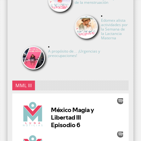
de la menstruación
Edomex alista
actividades por
la Semana de
la Lactancia
Materna
A propósito de… ¡Urgencias y
preocupaciones!
MML III