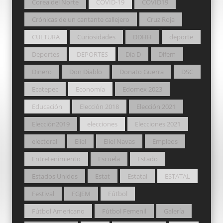
Corea del Norte
COVID-19
COVID19
Crónicas de un cantante callejero
Cruz Roja
CULTURA
Curiosidades
DDHH
deporte
Deportes
DEPORTES
Día D
Difem
Dinero
Don Diablo
Donato Guerra
DSC
Ecatepec
Economía
Edomex 2023
Educación
Elección 2018
Elección 2021
Elección2019
elecciones
Elecciones 2021
electoral
Eliel
Eliel Navas
Empleos
Entretenimiento
Escuela
Estado
Estados Unidos
Estat
Estatal
ESTATAL
Festival
FGJEM
Fútbol
Fútbol Americano
Fútbol Femenil
Galería