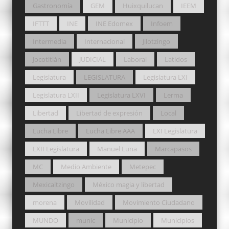
Gastronomía
GEM
Huixquilucan
IEEM
IFTTT
INE
INE Edomex
Infoem
Intermedia
Internacional
Jilotzingo
Jocotitlán
JUDICIAL
Laboral
Latidos
Legislatura
LEGISLATURA
Legislatura LXI
Legislatura LXII
Legislatura LXVI
Lerma
Libertad
Libertad de expresión
Local
Lucha Libre
Lucha Libre AAA
LXI Legislatura
LXII Legislatura
Manuel Luna
Marcapasos
MC
Medio Ambiente
Metepec
Mexicaltzingo
México magia y libertad
morena
Movilidad
Movimiento Ciudadano
MUNDO
munic
Municipio
Municipios