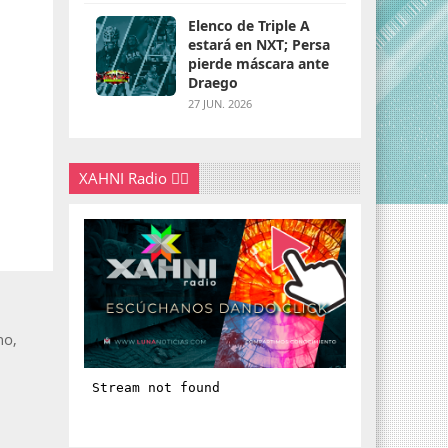
Elenco de Triple A
estará en NXT; Persa
pierde máscara ante
Draego
27 JUN. 2026
XAHNI Radio 👇🏽
no,