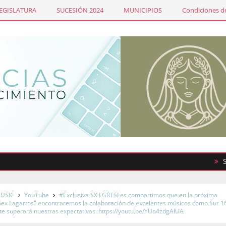
LEGISLATURA
SUCESIÓN 2024
MUNICIPIOS
Condiciones de
Sindicat
USIC
YouTube
#Exclusiva SX LGRTSLes compartimos que en la próxima
Sex Lagartos" encontraremos la colaboración de excelentes músicos como Sur 16
e superará nuestras expectativas. https://youtu.be/YUo4zdgAlUA