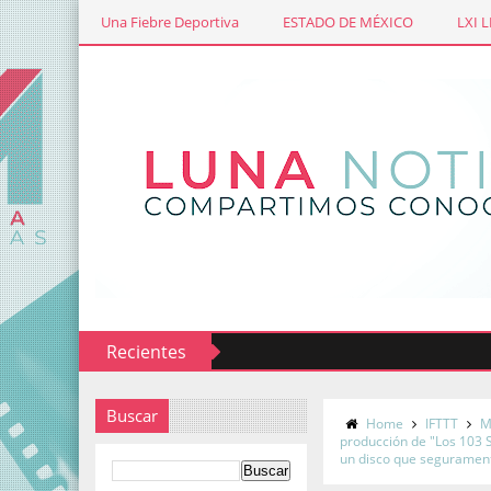
Una Fiebre Deportiva
ESTADO DE MÉXICO
LXI 
Recientes
Buscar
Home
IFTTT
M
producción de "Los 103 
un disco que segurament