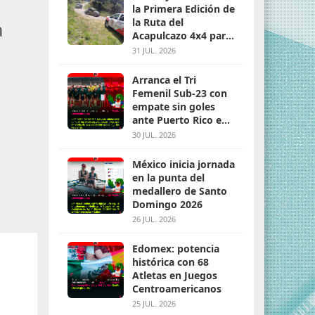
la Primera Edición de
la Ruta del
a
Acapulcazo 4x4 para
parejas
31 JUL. 2026
Arranca el Tri
Femenil Sub-23 con
empate sin goles
ante Puerto Rico en
Santo Domingo 2026
30 JUL. 2026
México inicia jornada
en la punta del
medallero de Santo
Domingo 2026
26 JUL. 2026
Edomex: potencia
histórica con 68
Atletas en Juegos
Centroamericanos
25 JUL. 2026