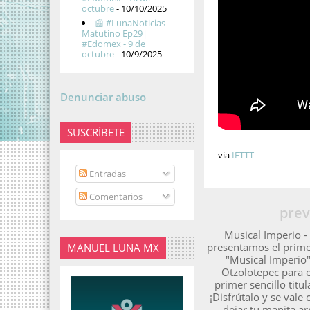
octubre
- 10/10/2025
📰 #LunaNoticias
Matutino Ep29|
#Edomex - 9 de
octubre
- 10/9/2025
Denunciar abuso
SUSCRÍBETE
via
IFTTT
Entradas
Comentarios
prev
Musical Imperio -
presentamos el prime
MANUEL LUNA MX
"Musical Imperio
Otzolotepec para 
primer sencillo titu
¡Disfrútalo y se vale
dejar tu manita arr