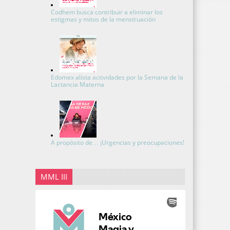
Codhem busca contribuir a eliminar los
estigmas y mitos de la menstruación
Edomex alista actividades por la Semana de la
Lactancia Materna
A propósito de… ¡Urgencias y preocupaciones!
MML III