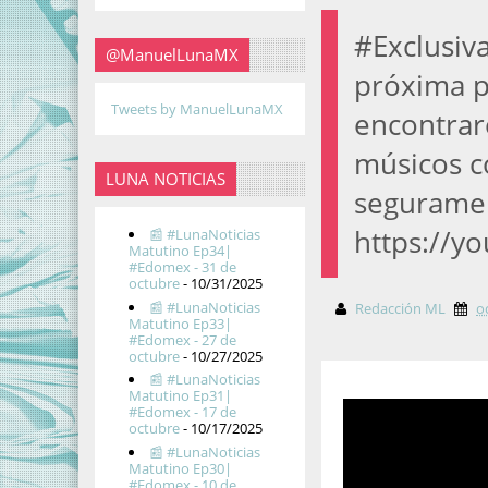
#Exclusiv
@ManuelLunaMX
próxima p
Tweets by ManuelLunaMX
encontrar
músicos c
LUNA NOTICIAS
seguramen
https://y
📰 #LunaNoticias
Matutino Ep34|
#Edomex - 31 de
octubre
- 10/31/2025
📰 #LunaNoticias
Redacción ML
o
Matutino Ep33|
#Edomex - 27 de
octubre
- 10/27/2025
📰 #LunaNoticias
Matutino Ep31|
#Edomex - 17 de
octubre
- 10/17/2025
📰 #LunaNoticias
Matutino Ep30|
#Edomex - 10 de