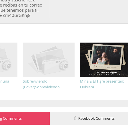
e recibas en tu correo
que tenemos para ti.
be/Zm40urGKnj8
or una
Sobreviviendo
Mina & El Tigre presentan:
(Cover)Sobreviviendo ...
Quisiera...
og Comments
Facebook Comments