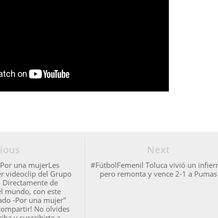
ious
Next
 Por una mujerLes
#FútbolFemenil Toluca vivió un infier
r videoclip del Grupo
pero remonta y vence 2-1 a Pumas
" Directamente de
el mundo, con este
lado -Por una mujer"
 compartir! No olvides
iba y suscribirte a