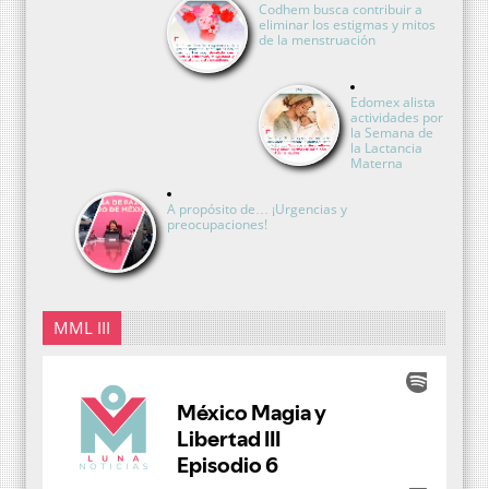
Codhem busca contribuir a
eliminar los estigmas y mitos
de la menstruación
Edomex alista
actividades por
la Semana de
la Lactancia
Materna
A propósito de… ¡Urgencias y
preocupaciones!
MML III