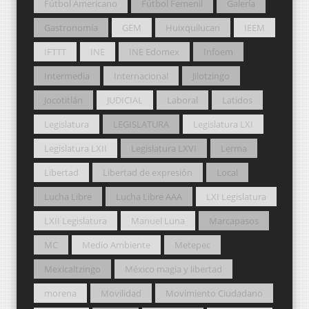
Fútbol Americano
Fútbol Femenil
Galería
Gastronomía
GEM
Huixquilucan
IEEM
IFTTT
INE
INE Edomex
Infoem
Intermedia
Internacional
Jilotzingo
Jocotitlán
JUDICIAL
Laboral
Latidos
Legislatura
LEGISLATURA
Legislatura LXI
Legislatura LXII
Legislatura LXVI
Lerma
Libertad
Libertad de expresión
Local
Lucha Libre
Lucha Libre AAA
LXI Legislatura
LXII Legislatura
Manuel Luna
Marcapasos
MC
Medio Ambiente
Metepec
Mexicaltzingo
México magia y libertad
morena
Movilidad
Movimiento Ciudadano