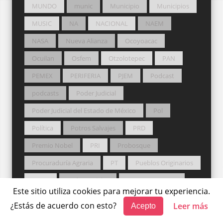
MUNDO
munic
Municipio
Municipios
MUSIC
NA
NACIONAL
NAEM
NASA
Nueva Alianza
Ocoyoacac
Ocuilan
Osfem
Otzolotepec
PAN
PEMEX
PERIFERIA
PJEM
Podcast
podcasts
Poder Judicial
Poder Judicial del Estado de México
Pol
Política
Potros Salvajes
PRD
Premio Nobel
PRI
Probosque
Procuraduría Agraria
PT
Pueblos Originarios
PVEM
Redes sociales
ROCK NACIONAL
Este sitio utiliza cookies para mejorar tu experiencia.
RRSS
Rusia
Sader
sal
Salud
¿Estás de acuerdo con esto?
Leer más
Acepto
San Felipe del Progreso
San Mateo Atenco