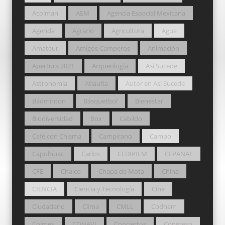
Acolman
AEM
Agencia Espacial Mexicana
Agenda
Agrario
Agricultura
Agua
Amateur
Amigos Camperos
Animación
Apertura 2021
Arqueología
Así Sucede
Astronomía
Atlautla
Autor en Así Sucede
Bádminton
Básquetbol
Bienestar
Biodiversidad
Box
Cabildo
Café con Chisma
Campirano
Campo
Capulhuac
Carlos
CEDIPIEM
CEPANAF
CFE
Chalco
Chapa de Mota
China
CIENCIA
Ciencia y Tecnología
Cine
Ciudadano
Clima
CMLL
Codhem
Colmex
CONAVI
Conciertos
Congreso