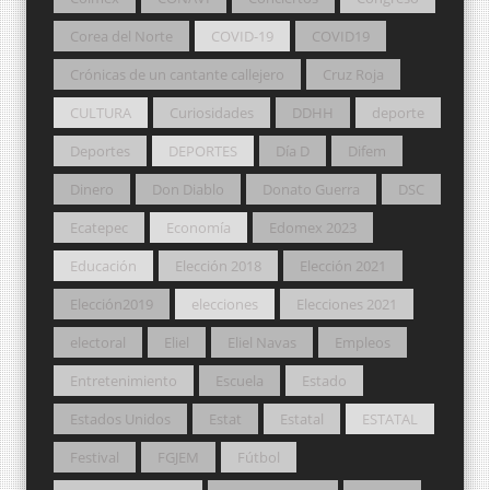
Corea del Norte
COVID-19
COVID19
Crónicas de un cantante callejero
Cruz Roja
CULTURA
Curiosidades
DDHH
deporte
Deportes
DEPORTES
Día D
Difem
Dinero
Don Diablo
Donato Guerra
DSC
Ecatepec
Economía
Edomex 2023
Educación
Elección 2018
Elección 2021
Elección2019
elecciones
Elecciones 2021
electoral
Eliel
Eliel Navas
Empleos
Entretenimiento
Escuela
Estado
Estados Unidos
Estat
Estatal
ESTATAL
Festival
FGJEM
Fútbol