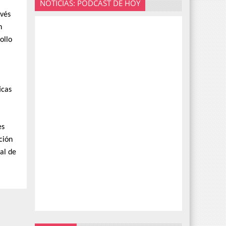
NOTICIAS: PODCAST DE HOY
avés
n
ollo
icas
es
ción
al de