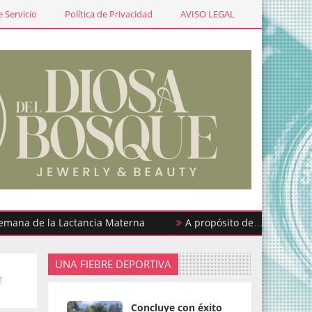
 Servicio
Política de Privacidad
AVISO LEGAL
de la Lactancia Materna
A propósito de… ¡Urgencias y pre
UNA FIEBRE DEPORTIVA
M
Concluye con éxito