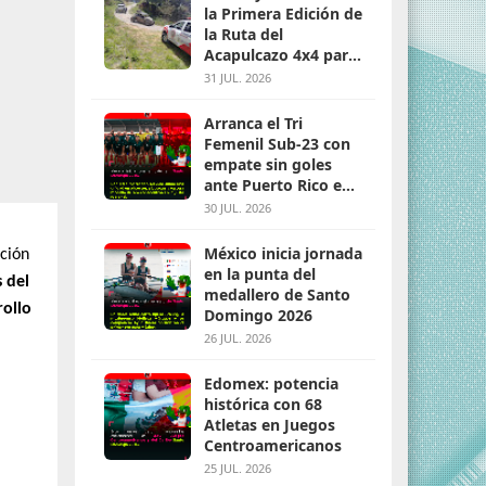
la Primera Edición de
la Ruta del
Acapulcazo 4x4 para
parejas
31 JUL. 2026
Arranca el Tri
Femenil Sub-23 con
empate sin goles
ante Puerto Rico en
Santo Domingo 2026
30 JUL. 2026
México inicia jornada
ción
en la punta del
 del
medallero de Santo
rollo
Domingo 2026
26 JUL. 2026
Edomex: potencia
histórica con 68
Atletas en Juegos
Centroamericanos
25 JUL. 2026