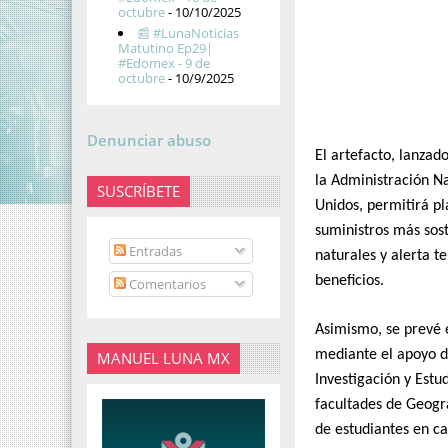
octubre
- 10/10/2025
📰 #LunaNoticias
Matutino Ep29|
#Edomex - 9 de
octubre
- 10/9/2025
Denunciar abuso
El artefacto, lanzad
la Administración N
SUSCRÍBETE
Unidos, permitirá pl
suministros más sost
Entradas
naturales y alerta 
beneficios.
Comentarios
Asimismo, se prevé e
mediante el apoyo d
MANUEL LUNA MX
Investigación y Estu
facultades de Geogra
de estudiantes en ca