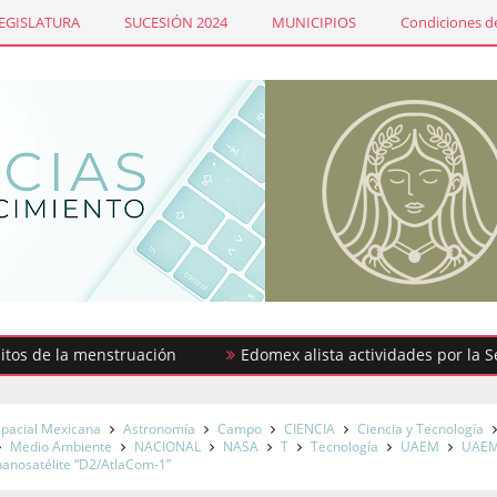
LEGISLATURA
SUCESIÓN 2024
MUNICIPIOS
Condiciones de
 la menstruación
Edomex alista actividades por la Semana 
spacial Mexicana
Astronomía
Campo
CIENCIA
Ciencia y Tecnología
Medio Ambiente
NACIONAL
NASA
T
Tecnología
UAEM
UAE
nanosatélite “D2/AtlaCom-1”