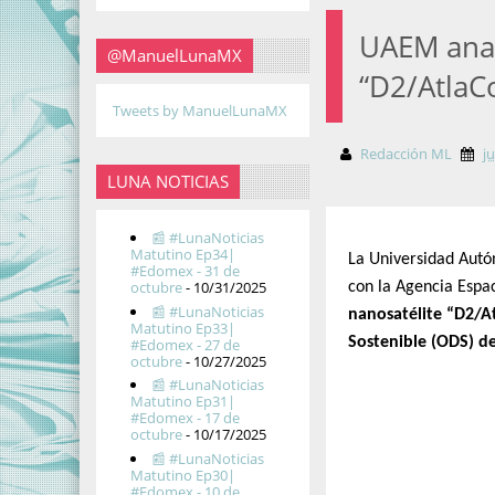
UAEM anal
@ManuelLunaMX
“D2/AtlaC
Tweets by ManuelLunaMX
Redacción ML
ju
LUNA NOTICIAS
📰 #LunaNoticias
Matutino Ep34|
La Universidad Autó
#Edomex - 31 de
octubre
- 10/31/2025
con la Agencia Espa
📰 #LunaNoticias
nanosatélite “D2/A
Matutino Ep33|
Sostenible (ODS) de
#Edomex - 27 de
octubre
- 10/27/2025
📰 #LunaNoticias
Matutino Ep31|
#Edomex - 17 de
octubre
- 10/17/2025
📰 #LunaNoticias
Matutino Ep30|
#Edomex - 10 de