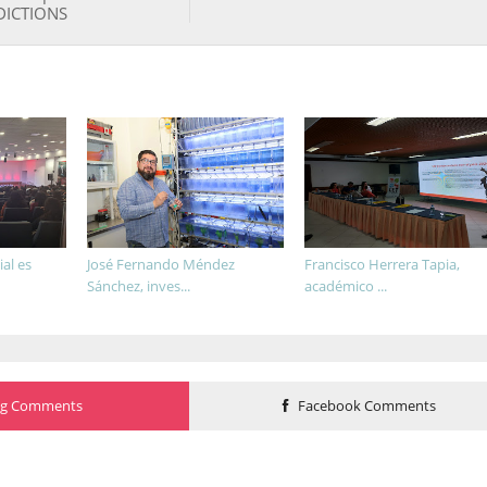
ICTIONS
ial es
José Fernando Méndez
Francisco Herrera Tapia,
Sánchez, inves...
académico ...
og Comments
Facebook Comments