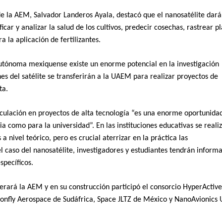
de la AEM, Salvador Landeros Ayala, destacó que el nanosatélite dará
icar y analizar la salud de los cultivos, predecir cosechas, rastrear p
a la aplicación de fertilizantes.
Autónoma mexiquense existe un enorme potencial en la investigación
es del satélite se transferirán a la UAEM para realizar proyectos de
ta.
nculación en proyectos de alta tecnología “es una enorme oportunida
ria como para la universidad”. En las instituciones educativas se reali
a nivel teórico, pero es crucial aterrizar en la práctica las
el caso del nanosatélite, investigadores y estudiantes tendrán inform
specíficos.
perará la AEM y en su construcción participó el consorcio HyperActive
nfly Aerospace de Sudáfrica, Space JLTZ de México y NanoAvionics 