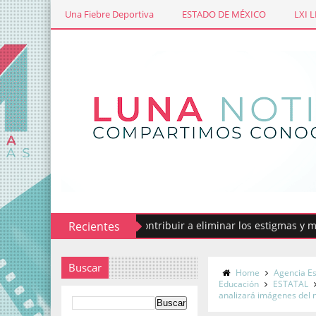
Una Fiebre Deportiva
ESTADO DE MÉXICO
LXI 
Codhem busca contribuir a eliminar los estigmas y mitos de
Recientes
Buscar
Home
Agencia E
Educación
ESTATAL
analizará imágenes del 