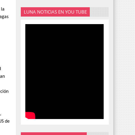
 la
LUNA NOTICIAS EN YOU TUBE
lagas
d
zan
ación
,
US de