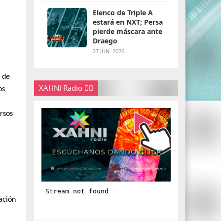
Elenco de Triple A
estará en NXT; Persa
pierde máscara ante
Draego
27 JUN. 2026
s de
XAHNI Radio 👇🏽
os
ursos
n
s
ación