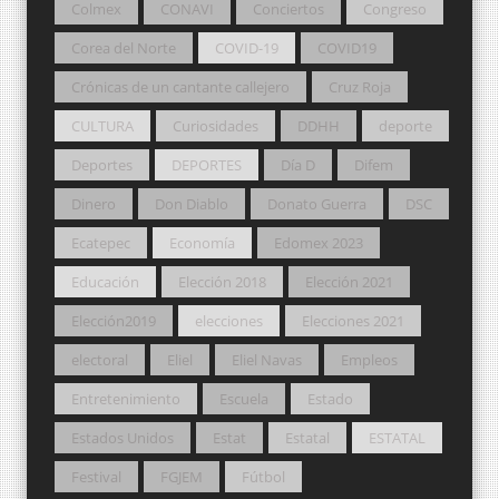
Colmex
CONAVI
Conciertos
Congreso
Corea del Norte
COVID-19
COVID19
Crónicas de un cantante callejero
Cruz Roja
CULTURA
Curiosidades
DDHH
deporte
Deportes
DEPORTES
Día D
Difem
Dinero
Don Diablo
Donato Guerra
DSC
Ecatepec
Economía
Edomex 2023
Educación
Elección 2018
Elección 2021
Elección2019
elecciones
Elecciones 2021
electoral
Eliel
Eliel Navas
Empleos
Entretenimiento
Escuela
Estado
Estados Unidos
Estat
Estatal
ESTATAL
Festival
FGJEM
Fútbol