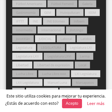
Fútbol Americano
Fútbol Femenil
Galería
Gastronomía
GEM
Huixquilucan
IEEM
IFTTT
INE
INE Edomex
Infoem
Intermedia
Internacional
Jilotzingo
Jocotitlán
JUDICIAL
Laboral
Latidos
Legislatura
LEGISLATURA
Legislatura LXI
Legislatura LXII
Legislatura LXVI
Lerma
Libertad
Libertad de expresión
Local
Lucha Libre
Lucha Libre AAA
LXI Legislatura
LXII Legislatura
Manuel Luna
Marcapasos
MC
Medio Ambiente
Metepec
Este sitio utiliza cookies para mejorar tu experiencia.
Mexicaltzingo
México magia y libertad
¿Estás de acuerdo con esto?
Leer más
Acepto
morena
Movilidad
Movimiento Ciudadano