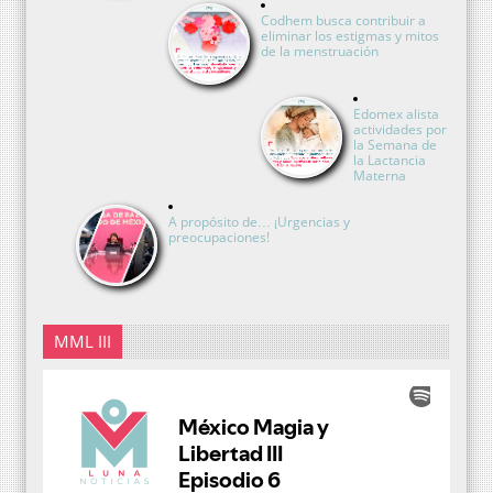
Codhem busca contribuir a
eliminar los estigmas y mitos
de la menstruación
Edomex alista
actividades por
la Semana de
la Lactancia
Materna
A propósito de… ¡Urgencias y
preocupaciones!
MML III