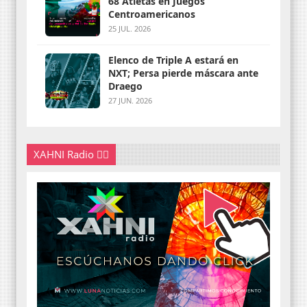
68 Atletas en Juegos
Centroamericanos
25 JUL. 2026
Elenco de Triple A estará en
NXT; Persa pierde máscara ante
Draego
27 JUN. 2026
XAHNI Radio 👇🏽