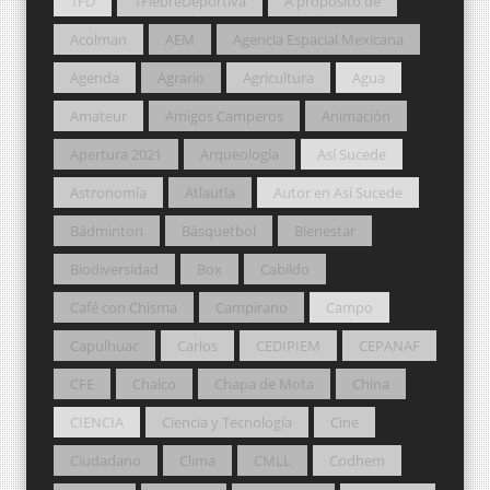
1FD
1FiebreDeportiva
A propósito de
Acolman
AEM
Agencia Espacial Mexicana
Agenda
Agrario
Agricultura
Agua
Amateur
Amigos Camperos
Animación
Apertura 2021
Arqueología
Así Sucede
Astronomía
Atlautla
Autor en Así Sucede
Bádminton
Básquetbol
Bienestar
Biodiversidad
Box
Cabildo
Café con Chisma
Campirano
Campo
Capulhuac
Carlos
CEDIPIEM
CEPANAF
CFE
Chalco
Chapa de Mota
China
CIENCIA
Ciencia y Tecnología
Cine
Ciudadano
Clima
CMLL
Codhem