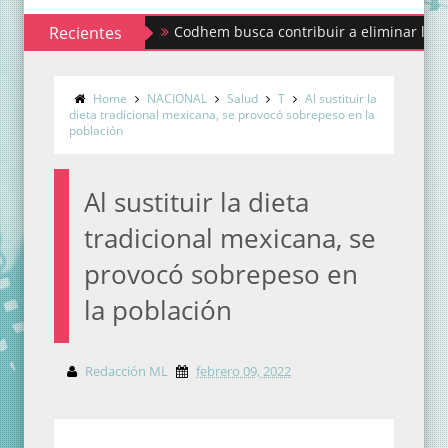
Recientes
Codhem busca contribuir a eliminar los estigmas 
Home
NACIONAL
Salud
T
Al sustituir la
dieta tradicional mexicana, se provocó sobrepeso en la
población
Al sustituir la dieta
tradicional mexicana, se
provocó sobrepeso en
la población
Redacción ML
febrero 09, 2022