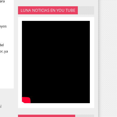
ara
LUNA NOTICIAS EN YOU TUBE
poyos
del
or, ya
l