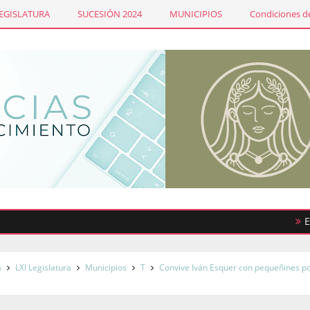
LEGISLATURA
SUCESIÓN 2024
MUNICIPIOS
Condiciones de
Emiten 
a
LXI Legislatura
Municipios
T
Convive Iván Esquer con pequeñines po