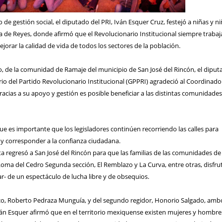
de gestión social, el diputado del PRI, Iván Esquer Cruz, festejó a niñas y n
 de Reyes, donde afirmó que el Revolucionario Institucional siempre trabaj
jorar la calidad de vida de todos los sectores de la población.
, de la comunidad de Ramaje del municipio de San José del Rincón, el diput
o del Partido Revolucionario Institucional (GPPRI) agradeció al Coordinador
gracias a su apoyo y gestión es posible beneficiar a las distintas comunidades
e es importante que los legisladores continúen recorriendo las calles para
al y corresponder a la confianza ciudadana.
ista regresó a San José del Rincón para que las familias de las comunidades de
Loma del Cedro Segunda sección, El Remblazo y La Curva, entre otras, disfru
r- de un espectáculo de lucha libre y de obsequios.
ico, Roberto Pedraza Munguía, y del segundo regidor, Honorio Salgado, amb
ván Esquer afirmó que en el territorio mexiquense existen mujeres y hombre