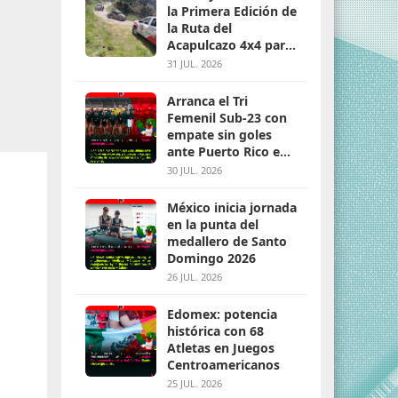
la Primera Edición de
a
la Ruta del
Acapulcazo 4x4 para
parejas
31 JUL. 2026
Arranca el Tri
Femenil Sub-23 con
empate sin goles
ante Puerto Rico en
Santo Domingo 2026
30 JUL. 2026
México inicia jornada
en la punta del
medallero de Santo
Domingo 2026
26 JUL. 2026
Edomex: potencia
histórica con 68
Atletas en Juegos
Centroamericanos
25 JUL. 2026