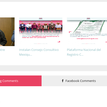
ntre
Instalan Consejo Consultivo
Plataforma Nacional del
Mexiqu...
Registro C...
og Comments
Facebook Comments
o