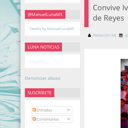
Convive I
@ManuelLunaMX
de Reyes
Tweets by ManuelLunaMX
Redacción ML
e
LUNA NOTICIAS
Cargando...
Denunciar abuso
SUSCRÍBETE
Entradas
Comentarios