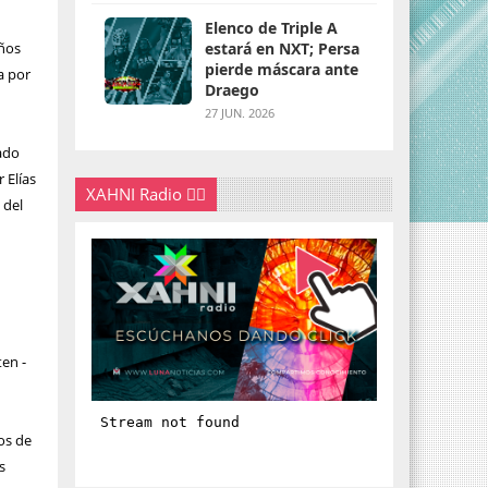
Elenco de Triple A
iños
estará en NXT; Persa
pierde máscara ante
a por
Draego
27 JUN. 2026
ado
 Elías
XAHNI Radio 👇🏽
 del
ten -
os de
s