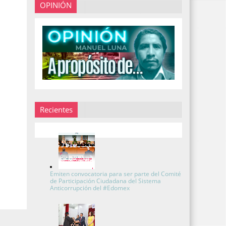
OPINIÓN
Recientes
Emiten convocatoria para ser parte del Comité
de Participación Ciudadana del Sistema
Anticorrupción del #Edomex