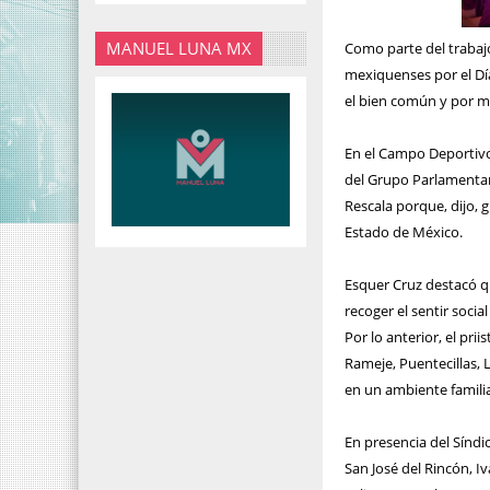
MANUEL LUNA MX
Como parte del trabajo 
mexiquenses por el Día
el bien común y por me
En el Campo Deportivo
del Grupo Parlamentari
Rescala porque, dijo, 
Estado de México.
Esquer Cruz destacó qu
recoger el sentir soci
Por lo anterior, el pri
Rameje, Puentecillas, 
en un ambiente familia
En presencia del Sínd
San José del Rincón, I