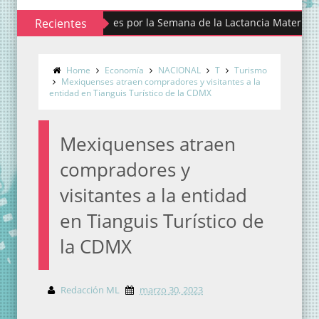
alista actividades por la Semana de la Lactancia Materna
Recientes
Home
Economía
NACIONAL
T
Turismo
Mexiquenses atraen compradores y visitantes a la
entidad en Tianguis Turístico de la CDMX
Mexiquenses atraen
compradores y
visitantes a la entidad
en Tianguis Turístico de
la CDMX
Redacción ML
marzo 30, 2023