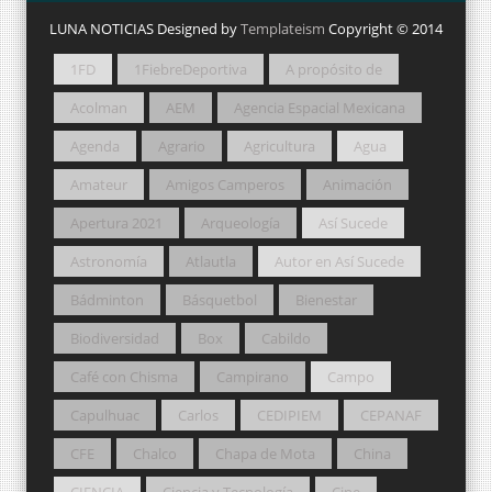
LUNA NOTICIAS Designed by
Templateism
Copyright © 2014
1FD
1FiebreDeportiva
A propósito de
Acolman
AEM
Agencia Espacial Mexicana
Agenda
Agrario
Agricultura
Agua
Amateur
Amigos Camperos
Animación
Apertura 2021
Arqueología
Así Sucede
Astronomía
Atlautla
Autor en Así Sucede
Bádminton
Básquetbol
Bienestar
Biodiversidad
Box
Cabildo
Café con Chisma
Campirano
Campo
Capulhuac
Carlos
CEDIPIEM
CEPANAF
CFE
Chalco
Chapa de Mota
China