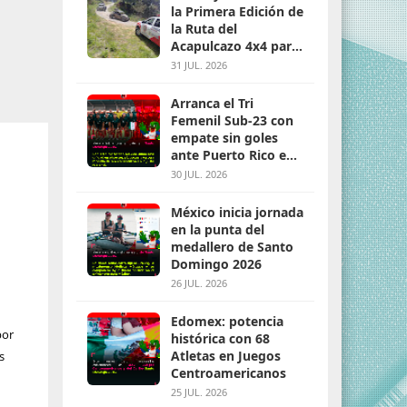
la Primera Edición de
la Ruta del
Acapulcazo 4x4 para
parejas
31 JUL. 2026
Arranca el Tri
Femenil Sub-23 con
empate sin goles
ante Puerto Rico en
Santo Domingo 2026
30 JUL. 2026
México inicia jornada
en la punta del
medallero de Santo
Domingo 2026
26 JUL. 2026
Edomex: potencia
por
histórica con 68
Atletas en Juegos
s
Centroamericanos
25 JUL. 2026