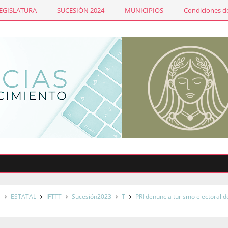
LEGISLATURA
SUCESIÓN 2024
MUNICIPIOS
Condiciones de
Emi
e
ESTATAL
IFTTT
Sucesión2023
T
PRI denuncia turismo electoral d