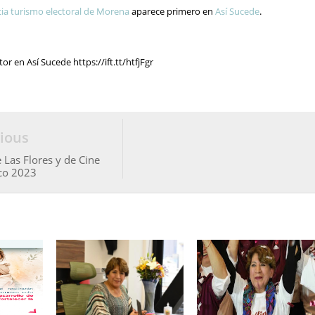
ia turismo electoral de Morena
aparece primero en
Así Sucede
.
r en Así Sucede https://ift.tt/htfjFgr
ious
 Las Flores y de Cine
co 2023