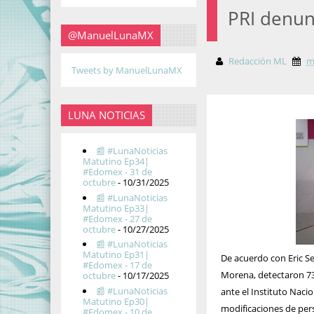
PRI denun
@ManuelLunaMX
Redacción ML
m
Tweets by ManuelLunaMX
LUNA NOTICIAS
📰 #LunaNoticias
Matutino Ep34|
#Edomex - 31 de
octubre
- 10/31/2025
📰 #LunaNoticias
Matutino Ep33|
#Edomex - 27 de
octubre
- 10/27/2025
📰 #LunaNoticias
Matutino Ep31|
De acuerdo con Eric S
#Edomex - 17 de
Morena, detectaron 73
octubre
- 10/17/2025
📰 #LunaNoticias
ante el Instituto Naci
Matutino Ep30|
modificaciones de per
#Edomex - 10 de