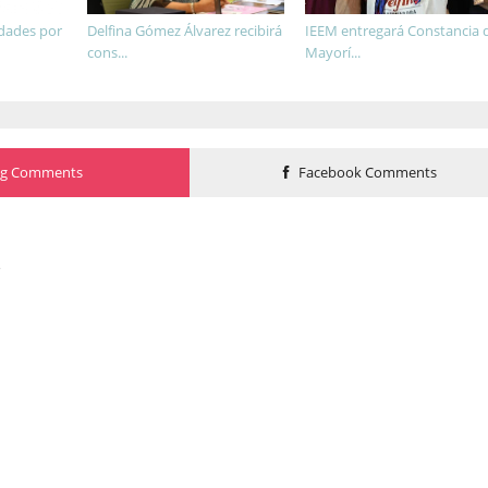
idades por
Delfina Gómez Álvarez recibirá
IEEM entregará Constancia 
cons...
Mayorí...
og Comments
Facebook Comments
o