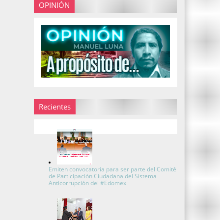
OPINIÓN
Recientes
Emiten convocatoria para ser parte del Comité
de Participación Ciudadana del Sistema
Anticorrupción del #Edomex