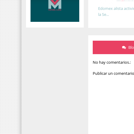
Edomex alista activ
la Se...
Bl
No hay comentarios.:
Publicar un comentari