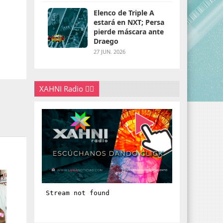
Elenco de Triple A
estará en NXT; Persa
pierde máscara ante
Draego
27 JUN. 2026
XAHNI Radio 👇🏽