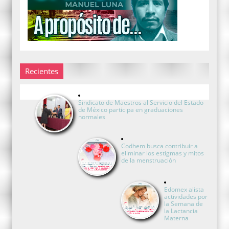
Recientes
Sindicato de Maestros al Servicio del Estado
de México participa en graduaciones
normales
Codhem busca contribuir a
eliminar los estigmas y mitos
de la menstruación
Edomex alista
actividades por
la Semana de
la Lactancia
Materna