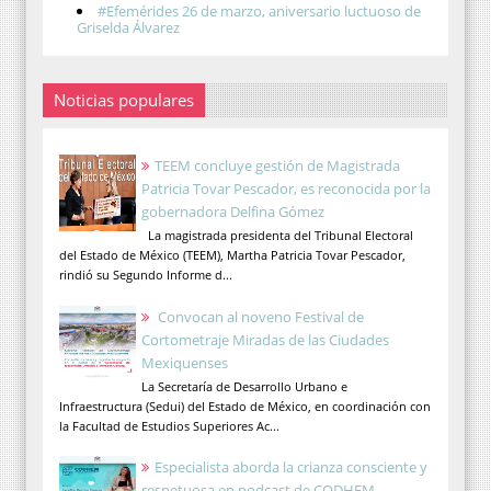
#Efemérides 26 de marzo, aniversario luctuoso de
Griselda Álvarez
Noticias populares
TEEM concluye gestión de Magistrada
Patricia Tovar Pescador, es reconocida por la
gobernadora Delfina Gómez
La magistrada presidenta del Tribunal Electoral
del Estado de México (TEEM), Martha Patricia Tovar Pescador,
rindió su Segundo Informe d...
Convocan al noveno Festival de
Cortometraje Miradas de las Ciudades
Mexiquenses
La Secretaría de Desarrollo Urbano e
Infraestructura (Sedui) del Estado de México, en coordinación con
la Facultad de Estudios Superiores Ac...
Especialista aborda la crianza consciente y
respetuosa en podcast de CODHEM