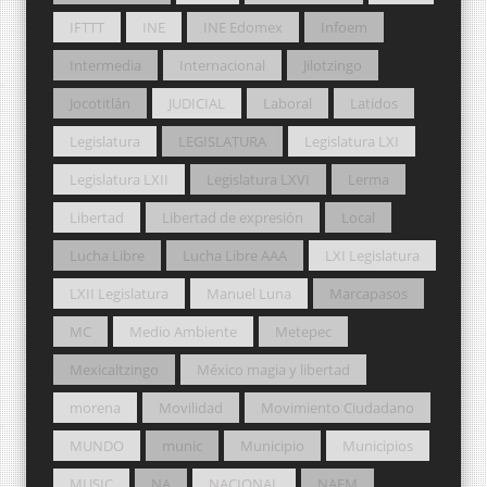
IFTTT
INE
INE Edomex
Infoem
Intermedia
Internacional
Jilotzingo
Jocotitlán
JUDICIAL
Laboral
Latidos
Legislatura
LEGISLATURA
Legislatura LXI
Legislatura LXII
Legislatura LXVI
Lerma
Libertad
Libertad de expresión
Local
Lucha Libre
Lucha Libre AAA
LXI Legislatura
LXII Legislatura
Manuel Luna
Marcapasos
MC
Medio Ambiente
Metepec
Mexicaltzingo
México magia y libertad
morena
Movilidad
Movimiento Ciudadano
MUNDO
munic
Municipio
Municipios
MUSIC
NA
NACIONAL
NAEM