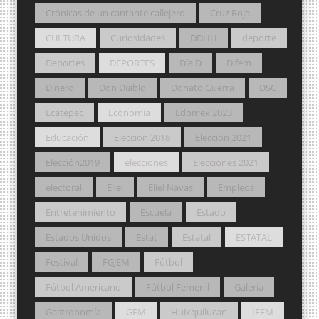
Crónicas de un cantante callejero
Cruz Roja
CULTURA
Curiosidades
DDHH
deporte
Deportes
DEPORTES
Día D
Difem
Dinero
Don Diablo
Donato Guerra
DSC
Ecatepec
Economía
Edomex 2023
Educación
Elección 2018
Elección 2021
Elección2019
elecciones
Elecciones 2021
electoral
Eliel
Eliel Navas
Empleos
Entretenimiento
Escuela
Estado
Estados Unidos
Estat
Estatal
ESTATAL
Festival
FGJEM
Fútbol
Fútbol Americano
Fútbol Femenil
Galería
Gastronomía
GEM
Huixquilucan
IEEM