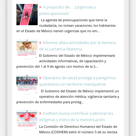
A propósito de… ¡Urgencias y
preocupaciones!
La agenda de preocupaciones que tiene la
ciudadanía, no toman vacaciones, los habitantes
en el Estado de México tienen urgencias que no em...
Edomex alista actividades por la Semana
de la Lactancia Materna
El Gobierno del Estado de México implementará
actividades informativas, de capacitación y
prevención del 1 al 9 de agosto con motivo de la S...
Operativo de salud protege a peregrinos
queretanos en territorio mexiquense
El Gobierno del Estado de México implementó un
operativo de atención médica, vigilancia sanitaria y
prevención de enfermedades para proteg...
Codhem busca contribuir a eliminar los
estigmas y mitos de la menstruación
La Comisión de Derechos Humanos del Estado de
México (CODHEM) editó el número 5 de su revista