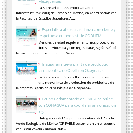
Mexiquenses
La Secretaría de Desarrollo Urbano e
Infraestructura (Sedui) del Estado de México, en coordinación con
la Facultad de Estudios Superiores Ac...
Especialista aborda la crianza consciente y
respetuosa en podcast de CODHEM
Menores de edad requieren entornos protectores
libres de violencia y con reglas claras, según señaló
la psicoterapeuta Lizette Bretón García...
Inauguran nueva planta de producción
farmacéutica de Opella en Ocoyoacac
La Secretaría de Desarrollo Económico inauguró
una nueva línea de producción de probióticos de
la empresa Opella en el municipio de Ocoyoaca...
Grupo Parlamentario del PVEM se reúne
con CONAGUA para coordinar armonización
legal
Integrantes del Grupo Parlamentario del Partido
Verde Ecologista de México (GP PVEM) sostuvieron un encuentro
con Óscar Zavala Gamboa, sub...