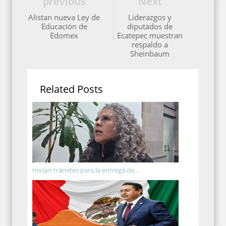
previous
Next
Alistan nueva Ley de
Liderazgos y
Educación de
diputados de
Edomex
Ecatepec muestran
respaldo a
Sheinbaum
Related Posts
Inician trámites para la entrega de...