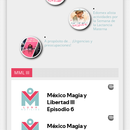
Edomex alista
actividades por
la Semana de
la Lactancia
Materna
A propósito de… ¡Urgencias y
preocupaciones!
MML III