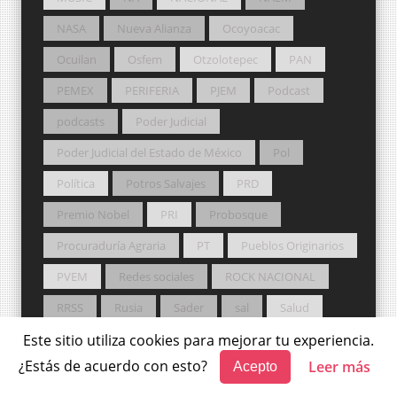
NASA
Nueva Alianza
Ocoyoacac
Ocuilan
Osfem
Otzolotepec
PAN
PEMEX
PERIFERIA
PJEM
Podcast
podcasts
Poder Judicial
Poder Judicial del Estado de México
Pol
Política
Potros Salvajes
PRD
Premio Nobel
PRI
Probosque
Procuraduría Agraria
PT
Pueblos Originarios
PVEM
Redes sociales
ROCK NACIONAL
RRSS
Rusia
Sader
sal
Salud
San Felipe del Progreso
San Mateo Atenco
Este sitio utiliza cookies para mejorar tu experiencia.
¿Estás de acuerdo con esto?
Leer más
Acepto
Secampo
Sedeco
Sedui
Seguridad