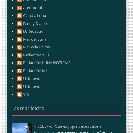
Atemporal
Claudia Luna
Danny Diablo
IA Redacción
Manuel Luna
Maricela Palma
Redacción 1FD
Redacción LUNA NOTICIAS
Redacción ML
Unknown
Unknown
VM
Las más leídas
LGEEPA: ¿Qué es y qué debes saber?
En un país con gran biodiversidad como México, la