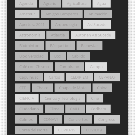
Agenda
Agrario
Agricultura
Agua
Amateur
Amigos Camperos
Animación
Apertura 2021
Arqueología
Así Sucede
Astronomía
Atlautla
Autor en Así Sucede
Bádminton
Básquetbol
Bienestar
Biodiversidad
Box
Cabildo
Café con Chisma
Campirano
Campo
Capulhuac
Carlos
CEDIPIEM
CEPANAF
CFE
Chalco
Chapa de Mota
China
CIENCIA
Ciencia y Tecnología
Cine
Ciudadano
Clima
CMLL
Codhem
Colmex
CONAVI
Conciertos
Congreso
Corea del Norte
COVID-19
COVID19