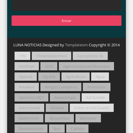
LUNA NOTICIAS Designed by
Templateism
Copyright © 2014
1FD
1FiebreDeportiva
A propósito de
Acolman
AEM
Agencia Espacial Mexicana
Agenda
Agrario
Agricultura
Agua
Amateur
Amigos Camperos
Animación
Apertura 2021
Arqueología
Así Sucede
Astronomía
Atlautla
Autor en Así Sucede
Bádminton
Básquetbol
Bienestar
Biodiversidad
Box
Cabildo