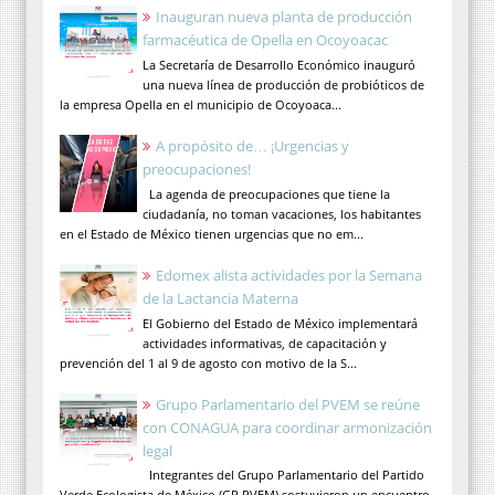
Inauguran nueva planta de producción
farmacéutica de Opella en Ocoyoacac
La Secretaría de Desarrollo Económico inauguró
una nueva línea de producción de probióticos de
la empresa Opella en el municipio de Ocoyoaca...
A propósito de… ¡Urgencias y
preocupaciones!
La agenda de preocupaciones que tiene la
ciudadanía, no toman vacaciones, los habitantes
en el Estado de México tienen urgencias que no em...
Edomex alista actividades por la Semana
de la Lactancia Materna
El Gobierno del Estado de México implementará
actividades informativas, de capacitación y
prevención del 1 al 9 de agosto con motivo de la S...
Grupo Parlamentario del PVEM se reúne
con CONAGUA para coordinar armonización
legal
Integrantes del Grupo Parlamentario del Partido
Verde Ecologista de México (GP PVEM) sostuvieron un encuentro