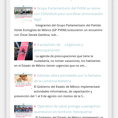
Grupo Parlamentario del PVEM se reúne
con CONAGUA para coordinar armonización
legal
Integrantes del Grupo Parlamentario del Partido
Verde Ecologista de México (GP PVEM) sostuvieron un encuentro
con Óscar Zavala Gamboa, sub...
A propósito de… ¡Urgencias y
preocupaciones!
La agenda de preocupaciones que tiene la
ciudadanía, no toman vacaciones, los habitantes
en el Estado de México tienen urgencias que no em...
Edomex alista actividades por la Semana
de la Lactancia Materna
El Gobierno del Estado de México implementará
actividades informativas, de capacitación y
prevención del 1 al 9 de agosto con motivo de la S...
Operativo de salud protege a peregrinos
queretanos en territorio mexiquense
El Gobierno del Estado de México implementó un