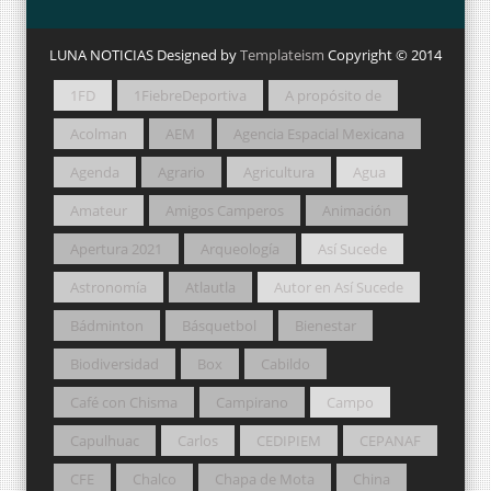
LUNA NOTICIAS Designed by
Templateism
Copyright © 2014
1FD
1FiebreDeportiva
A propósito de
Acolman
AEM
Agencia Espacial Mexicana
Agenda
Agrario
Agricultura
Agua
Amateur
Amigos Camperos
Animación
Apertura 2021
Arqueología
Así Sucede
Astronomía
Atlautla
Autor en Así Sucede
Bádminton
Básquetbol
Bienestar
Biodiversidad
Box
Cabildo
Café con Chisma
Campirano
Campo
Capulhuac
Carlos
CEDIPIEM
CEPANAF
CFE
Chalco
Chapa de Mota
China