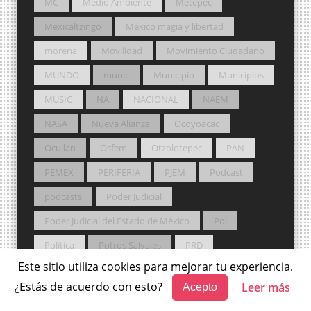
MC
Medio Ambiente
Metepec
Mexicaltzingo
México magia y libertad
morena
Movilidad
Movimiento Ciudadano
MUNDO
munic
Municipio
Municipios
MUSIC
NA
NACIONAL
NAEM
NASA
Nueva Alianza
Ocoyoacac
Ocuilan
Osfem
Otzolotepec
PAN
PEMEX
PERIFERIA
PJEM
Podcast
podcasts
Poder Judicial
Poder Judicial del Estado de México
Pol
Política
Potros Salvajes
PRD
Este sitio utiliza cookies para mejorar tu experiencia.
Premio Nobel
PRI
Probosque
¿Estás de acuerdo con esto?
Leer más
Acepto
Procuraduría Agraria
PT
Pueblos Originarios