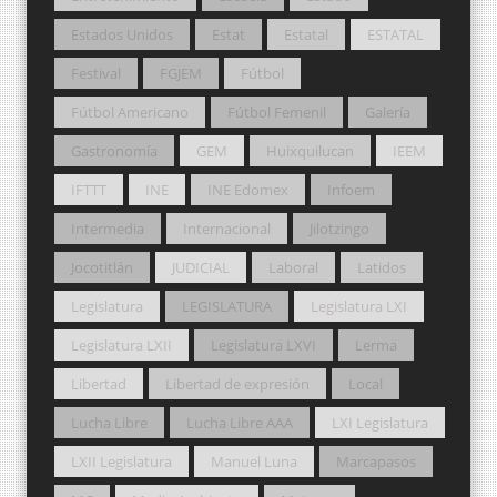
Estados Unidos
Estat
Estatal
ESTATAL
Festival
FGJEM
Fútbol
Fútbol Americano
Fútbol Femenil
Galería
Gastronomía
GEM
Huixquilucan
IEEM
IFTTT
INE
INE Edomex
Infoem
Intermedia
Internacional
Jilotzingo
Jocotitlán
JUDICIAL
Laboral
Latidos
Legislatura
LEGISLATURA
Legislatura LXI
Legislatura LXII
Legislatura LXVI
Lerma
Libertad
Libertad de expresión
Local
Lucha Libre
Lucha Libre AAA
LXI Legislatura
LXII Legislatura
Manuel Luna
Marcapasos