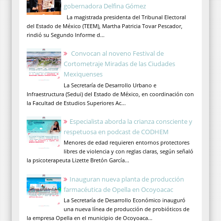
gobernadora Delfina Gómez
La magistrada presidenta del Tribunal Electoral
del Estado de México (TEEM), Martha Patricia Tovar Pescador,
rindió su Segundo Informe d...
Convocan al noveno Festival de
Cortometraje Miradas de las Ciudades
Mexiquenses
La Secretaría de Desarrollo Urbano e
Infraestructura (Sedui) del Estado de México, en coordinación con
la Facultad de Estudios Superiores Ac...
Especialista aborda la crianza consciente y
respetuosa en podcast de CODHEM
Menores de edad requieren entornos protectores
libres de violencia y con reglas claras, según señaló
la psicoterapeuta Lizette Bretón García...
Inauguran nueva planta de producción
farmacéutica de Opella en Ocoyoacac
La Secretaría de Desarrollo Económico inauguró
una nueva línea de producción de probióticos de
la empresa Opella en el municipio de Ocoyoaca...