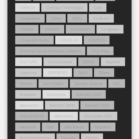
CIENCIA
Ciencia y Tecnología
Cine
Ciudadano
Clima
CMLL
Codhem
Colmex
CONAVI
Conciertos
Congreso
Corea del Norte
COVID-19
COVID19
Crónicas de un cantante callejero
Cruz Roja
CULTURA
Curiosidades
DDHH
deporte
Deportes
DEPORTES
Día D
Difem
Dinero
Don Diablo
Donato Guerra
DSC
Ecatepec
Economía
Edomex 2023
Educación
Elección 2018
Elección 2021
Elección2019
elecciones
Elecciones 2021
electoral
Eliel
Eliel Navas
Empleos
Entretenimiento
Escuela
Estado