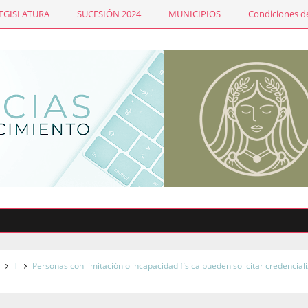
LEGISLATURA
SUCESIÓN 2024
MUNICIPIOS
Condiciones de
L
T
Personas con limitación o incapacidad física pueden solicitar credencial