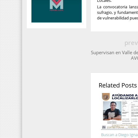
Locales.
La convocatoria lanz
sufragio, y fundament
de vulnerabilidad pue
prev
Supervisan en Valle d
AV
Related Posts
Buscan a Diego Ignac