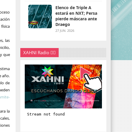
Elenco de Triple A
roceso
estará en NXT; Persa
pierde máscara ante
zación
Draego
física
27 JUN. 2026
s, las
cilio,
XAHNI Radio 👇🏽
 y que
estima
te año
.
ulo de
pueden
amite-
ara la
cales,
iones