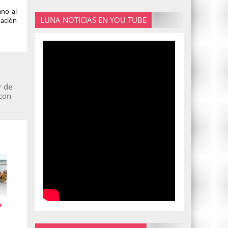
ano al
LUNA NOTICIAS EN YOU TUBE
uación
r de
 con