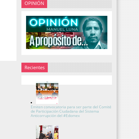
OPINIÓN
Recientes
Emiten convocatoria para ser parte del Comité
de Participación Ciudadana del Sistema
Anticorrupción del #Edomex