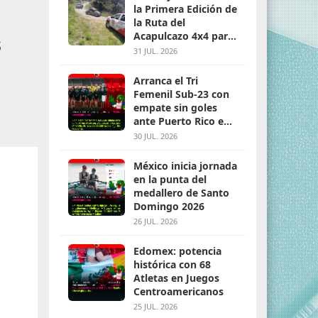
la Primera Edición de
la Ruta del
Acapulcazo 4x4 para
s
parejas
31 JUL. 2026
Arranca el Tri
Femenil Sub-23 con
empate sin goles
ante Puerto Rico en
Santo Domingo 2026
30 JUL. 2026
México inicia jornada
en la punta del
medallero de Santo
Domingo 2026
26 JUL. 2026
Edomex: potencia
histórica con 68
Atletas en Juegos
Centroamericanos
25 JUL. 2026