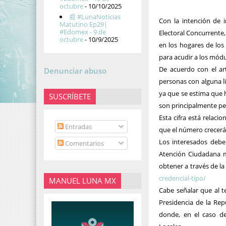
octubre
- 10/10/2025
📰 #LunaNoticias
Con la intención de 
Matutino Ep29|
#Edomex - 9 de
Electoral Concurrente, 
octubre
- 10/9/2025
en los hogares de los 
para acudir a los módu
De acuerdo con el art
Denunciar abuso
personas con alguna li
ya que se estima que 
SUSCRÍBETE
son principalmente p
Esta cifra está relaci
Entradas
que el número crecerá 
Los interesados debe
Comentarios
Atención Ciudadana m
obtener a través de la
credencial-tipo/
MANUEL LUNA MX
Cabe señalar que al t
Presidencia de la Rep
donde, en el caso d