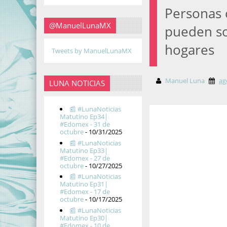
Personas c
@ManuelLunaMX
pueden sol
hogares
Tweets by ManuelLunaMX
Manuel Luna
ag
LUNA NOTICIAS
📰 #LunaNoticias
Matutino Ep34|
#Edomex - 31 de
octubre
- 10/31/2025
📰 #LunaNoticias
Matutino Ep33|
#Edomex - 27 de
octubre
- 10/27/2025
📰 #LunaNoticias
Matutino Ep31|
#Edomex - 17 de
octubre
- 10/17/2025
📰 #LunaNoticias
Matutino Ep30|
#Edomex - 10 de