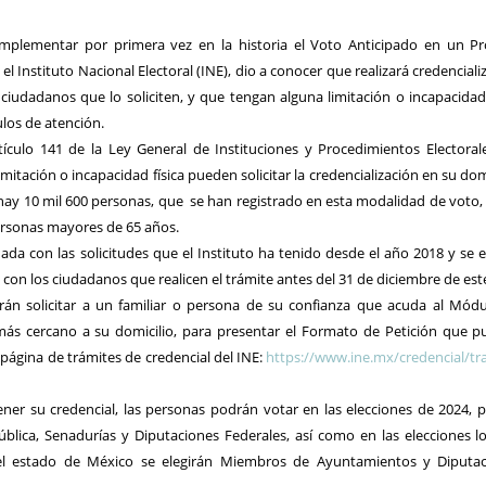
implementar por primera vez en la historia el Voto Anticipado en un P
el Instituto Nacional Electoral (INE), dio a conocer que realizará credenciali
ciudadanos que lo soliciten, y que tengan alguna limitación o incapacidad 
los de atención.
ículo 141 de la Ley General de Instituciones y Procedimientos Electorale
mitación o incapacidad física pueden solicitar la credencialización en su domi
hay 10 mil 600 personas, que
se han registrado en esta modalidad de voto,
ersonas mayores de 65 años.
onada con las solicitudes que el Instituto ha tenido desde el año 2018 y se 
con los ciudadanos que realicen el trámite antes d
el 31 de diciembre de es
rán solicitar a un familiar o persona de su confianza que acuda al Mód
ás cercano a su domicilio, para presentar el Formato de Petición que 
 página de trámites de credencial del INE:
https://www.ine.mx/credencial/tr
ener su credencial, las personas podrán votar en las elecciones de 2024, p
ública, Senadurías y Diputaciones Federales, así como en las elecciones lo
el estado de México se elegirán Miembros de Ayuntamientos y Diputac