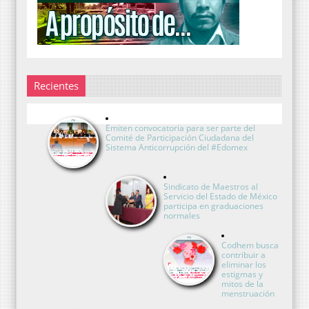
Recientes
Emiten convocatoria para ser parte del
Comité de Participación Ciudadana del
Sistema Anticorrupción del #Edomex
Sindicato de Maestros al
Servicio del Estado de México
participa en graduaciones
normales
Codhem busca
contribuir a
eliminar los
estigmas y
mitos de la
menstruación