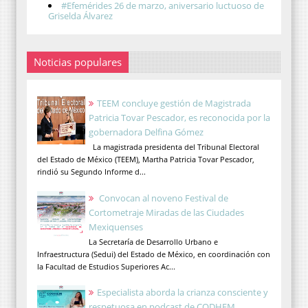
#Efemérides 26 de marzo, aniversario luctuoso de
Griselda Álvarez
Noticias populares
TEEM concluye gestión de Magistrada
Patricia Tovar Pescador, es reconocida por la
gobernadora Delfina Gómez
La magistrada presidenta del Tribunal Electoral
del Estado de México (TEEM), Martha Patricia Tovar Pescador,
rindió su Segundo Informe d...
Convocan al noveno Festival de
Cortometraje Miradas de las Ciudades
Mexiquenses
La Secretaría de Desarrollo Urbano e
Infraestructura (Sedui) del Estado de México, en coordinación con
la Facultad de Estudios Superiores Ac...
Especialista aborda la crianza consciente y
respetuosa en podcast de CODHEM