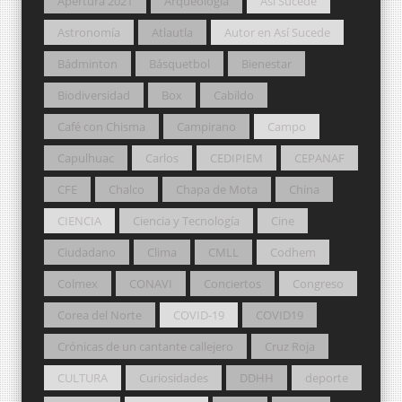
Apertura 2021
Arqueología
Así Sucede
Astronomía
Atlautla
Autor en Así Sucede
Bádminton
Básquetbol
Bienestar
Biodiversidad
Box
Cabildo
Café con Chisma
Campirano
Campo
Capulhuac
Carlos
CEDIPIEM
CEPANAF
CFE
Chalco
Chapa de Mota
China
CIENCIA
Ciencia y Tecnología
Cine
Ciudadano
Clima
CMLL
Codhem
Colmex
CONAVI
Conciertos
Congreso
Corea del Norte
COVID-19
COVID19
Crónicas de un cantante callejero
Cruz Roja
CULTURA
Curiosidades
DDHH
deporte