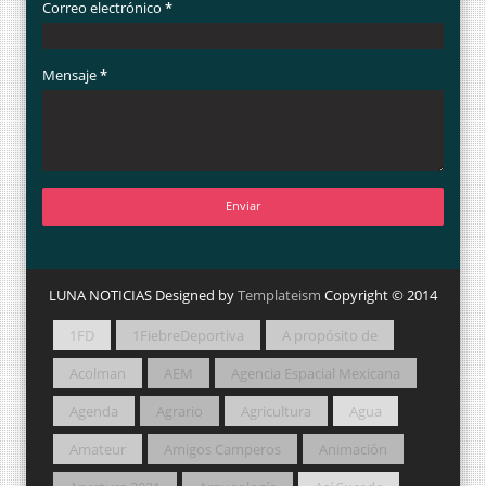
Correo electrónico
*
Mensaje
*
LUNA NOTICIAS Designed by
Templateism
Copyright © 2014
1FD
1FiebreDeportiva
A propósito de
Acolman
AEM
Agencia Espacial Mexicana
Agenda
Agrario
Agricultura
Agua
Amateur
Amigos Camperos
Animación