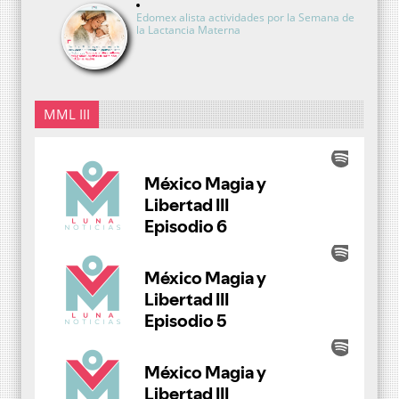
Edomex alista actividades por la Semana de
la Lactancia Materna
MML III