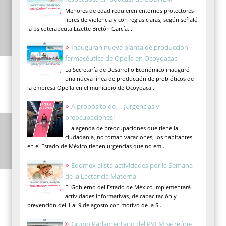
Menores de edad requieren entornos protectores
libres de violencia y con reglas claras, según señaló
la psicoterapeuta Lizette Bretón García...
Inauguran nueva planta de producción
farmacéutica de Opella en Ocoyoacac
La Secretaría de Desarrollo Económico inauguró
una nueva línea de producción de probióticos de
la empresa Opella en el municipio de Ocoyoaca...
A propósito de… ¡Urgencias y
preocupaciones!
La agenda de preocupaciones que tiene la
ciudadanía, no toman vacaciones, los habitantes
en el Estado de México tienen urgencias que no em...
Edomex alista actividades por la Semana
de la Lactancia Materna
El Gobierno del Estado de México implementará
actividades informativas, de capacitación y
prevención del 1 al 9 de agosto con motivo de la S...
Grupo Parlamentario del PVEM se reúne