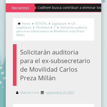
Recientes
Codhem busca contribuir a eliminar los estigmas y
Home
ESTATAL
Legislatura
LXI
Legislatura
Movilidad
T
Solicitarán auditoria
para el ex-subsecretario de Movilidad Carlos Preza
Millán
Solicitarán auditoria
para el ex-subsecretario
de Movilidad Carlos
Preza Millán
Manuel Luna
septiembre 29, 2023