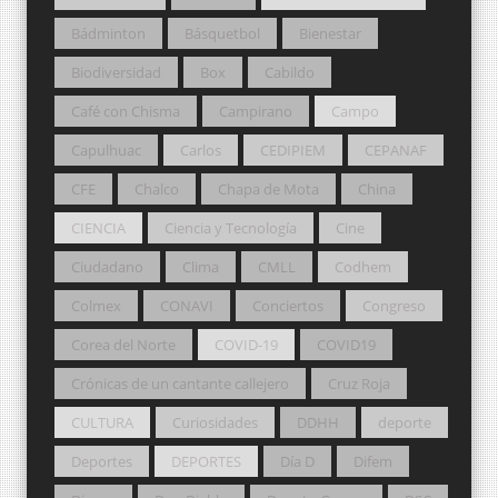
Bádminton
Básquetbol
Bienestar
Biodiversidad
Box
Cabildo
Café con Chisma
Campirano
Campo
Capulhuac
Carlos
CEDIPIEM
CEPANAF
CFE
Chalco
Chapa de Mota
China
CIENCIA
Ciencia y Tecnología
Cine
Ciudadano
Clima
CMLL
Codhem
Colmex
CONAVI
Conciertos
Congreso
Corea del Norte
COVID-19
COVID19
Crónicas de un cantante callejero
Cruz Roja
CULTURA
Curiosidades
DDHH
deporte
Deportes
DEPORTES
Día D
Difem