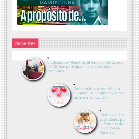
Recientes
Sindicato de Maestros al Servicio del Estado
de México participa en graduaciones
normales
Codhem busca contribuir a
eliminar los estigmas y mitos
de la menstruación
Edomex alista
actividades por
la Semana de
la Lactancia
Materna