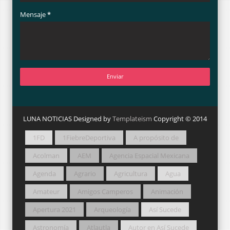
Mensaje
*
LUNA NOTICIAS Designed by
Templateism
Copyright © 2014
1FD
1FiebreDeportiva
A propósito de
Acolman
AEM
Agencia Espacial Mexicana
Agenda
Agrario
Agricultura
Agua
Amateur
Amigos Camperos
Animación
Apertura 2021
Arqueología
Así Sucede
Astronomía
Atlautla
Autor en Así Sucede