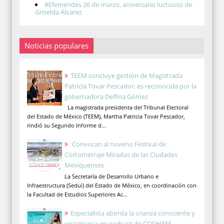
#Efemérides 26 de marzo, aniversario luctuoso de
Griselda Álvarez
Noticias populares
TEEM concluye gestión de Magistrada
Patricia Tovar Pescador, es reconocida por la
gobernadora Delfina Gómez
La magistrada presidenta del Tribunal Electoral
del Estado de México (TEEM), Martha Patricia Tovar Pescador,
rindió su Segundo Informe d...
Convocan al noveno Festival de
Cortometraje Miradas de las Ciudades
Mexiquenses
La Secretaría de Desarrollo Urbano e
Infraestructura (Sedui) del Estado de México, en coordinación con
la Facultad de Estudios Superiores Ac...
Especialista aborda la crianza consciente y
respetuosa en podcast de CODHEM