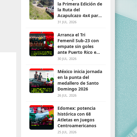
la Primera Edición de
la Ruta del
Acapulcazo 4x4 para
parejas
31 JUL. 2026
Arranca el Tri
Femenil Sub-23 con
empate sin goles
ante Puerto Rico en
Santo Domingo 2026
30 JUL. 2026
México inicia jornada
en la punta del
medallero de Santo
Domingo 2026
26 JUL. 2026
Edomex: potencia
histórica con 68
Atletas en Juegos
Centroamericanos
25 JUL. 2026