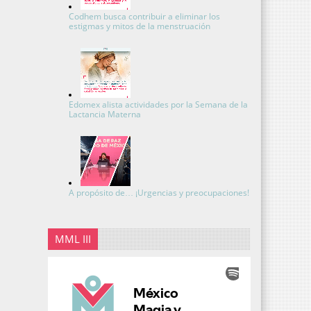
Codhem busca contribuir a eliminar los
estigmas y mitos de la menstruación
Edomex alista actividades por la Semana de la
Lactancia Materna
A propósito de… ¡Urgencias y preocupaciones!
MML III