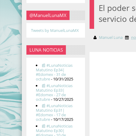
El poder 
@ManuelLunaMX
servicio 
Tweets by ManuelLunaMX
Manuel Luna
no
LUNA NOTICIAS
📰 #LunaNoticias
Matutino Ep34|
#Edomex - 31 de
octubre
- 10/31/2025
📰 #LunaNoticias
Matutino Ep33|
#Edomex - 27 de
octubre
- 10/27/2025
📰 #LunaNoticias
Matutino Ep31|
#Edomex - 17 de
octubre
- 10/17/2025
📰 #LunaNoticias
Matutino Ep30|
#Edomex - 10 de