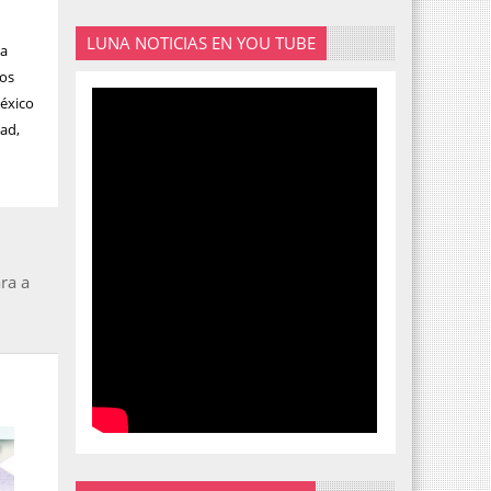
LUNA NOTICIAS EN YOU TUBE
 a
dos
México
dad,
ra a