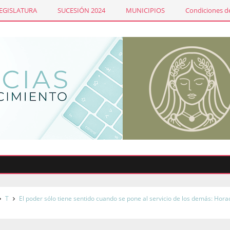
LEGISLATURA
SUCESIÓN 2024
MUNICIPIOS
Condiciones de
T
El poder sólo tiene sentido cuando se pone al servicio de los demás: Hora