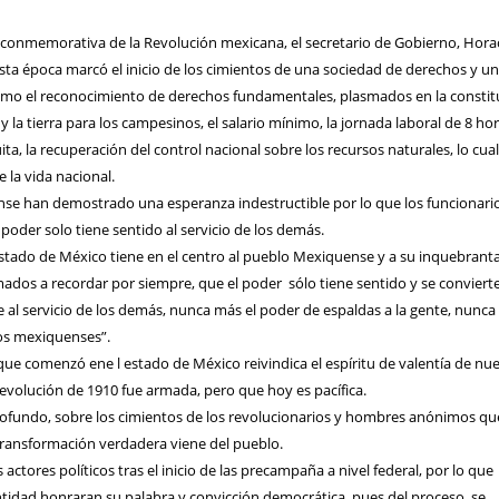
conmemorativa de la Revolución mexicana, el secretario de Gobierno, Hora
sta época marcó el inicio de los cimientos de una sociedad de derechos y u
como el reconocimiento de derechos fundamentales, plasmados en la constit
y la tierra para los campesinos, el salario mínimo, la jornada laboral de 8 hor
ita, la recuperación del control nacional sobre los recursos naturales, lo cual
 la vida nacional.
ense han demostrado una esperanza indestructible por lo que los funcionari
poder solo tiene sentido al servicio de los demás.
Estado de México tiene en el centro al pueblo Mexiquense y a su inquebrant
mados a recordar por siempre, que el poder
sólo tiene sentido y se conviert
 al servicio de los demás, nunca más el poder de espaldas a la gente, nunc
los mexiquenses”.
ue comenzó ene l estado de México reivindica el espíritu de valentía de nu
evolución de 1910 fue armada, pero que hoy es pacífica.
fundo, sobre los cimientos de los revolucionarios y hombres anónimos qu
 transformación verdadera viene del pueblo.
 actores políticos tras el inicio de las precampaña a nivel federal, por lo que
ntidad honraran su palabra y convicción democrática, pues del proceso, se