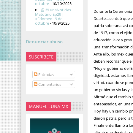
octubre
- 10/10/2025
📰 #LunaNoticias
Durante la Ceremonia 
Matutino Ep29|
Duarte, acentuó que e
#Edomex - 9 de
octubre
- 10/9/2025
patria soberana, así 
de 1917, como el ejido 
educación laica y gratu
Denunciar abuso
una transformación de
Ante ello, los mexiqu
SUSCRÍBETE
deben recordar que el 
“Hoy el gobierno del 
Entradas
dignidad, estamos lla
virtud, cuando se pone
Comentarios
un gobierno sin las y 
Afirmó que el cambio q
antepasados, en una r
MANUEL LUNA MX
Hoy hay un cambio pro
dieron patria, pero la
Finalmente, llamó a los
afirmó que desde la e