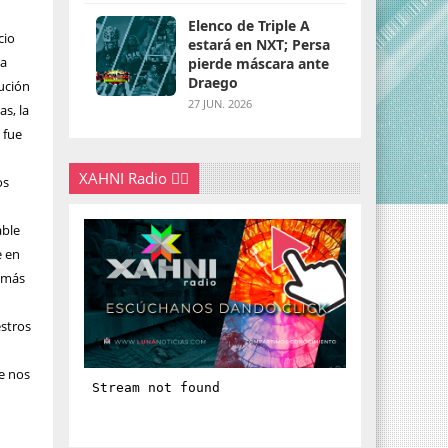
Elenco de Triple A
cio
estará en NXT; Persa
na
pierde máscara ante
Draego
ución
27 JUN. 2026
as, la
 fue
XAHNI Radio 👇🏽
os
able
e en
a más
estros
e nos