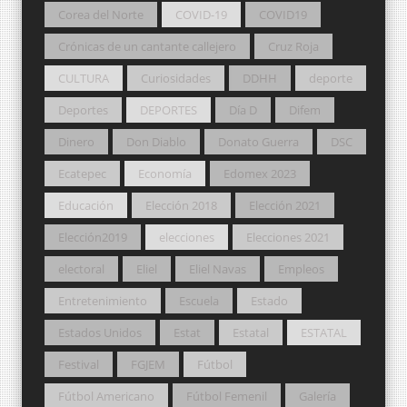
Corea del Norte
COVID-19
COVID19
Crónicas de un cantante callejero
Cruz Roja
CULTURA
Curiosidades
DDHH
deporte
Deportes
DEPORTES
Día D
Difem
Dinero
Don Diablo
Donato Guerra
DSC
Ecatepec
Economía
Edomex 2023
Educación
Elección 2018
Elección 2021
Elección2019
elecciones
Elecciones 2021
electoral
Eliel
Eliel Navas
Empleos
Entretenimiento
Escuela
Estado
Estados Unidos
Estat
Estatal
ESTATAL
Festival
FGJEM
Fútbol
Fútbol Americano
Fútbol Femenil
Galería