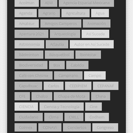
Acolman
AEM
Agencia Espacial Mexicana
Agenda
Agrario
Agricultura
Agua
Amateur
Amigos Camperos
Animación
Apertura 2021
Arqueología
Así Sucede
Astronomía
Atlautla
Autor en Así Sucede
Bádminton
Básquetbol
Bienestar
Biodiversidad
Box
Cabildo
Café con Chisma
Campirano
Campo
Capulhuac
Carlos
CEDIPIEM
CEPANAF
CFE
Chalco
Chapa de Mota
China
CIENCIA
Ciencia y Tecnología
Cine
Ciudadano
Clima
CMLL
Codhem
Colmex
CONAVI
Conciertos
Congreso