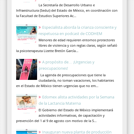
La Secretaría de Desarrollo Urbano e
Infraestructura (Sedui) del Estado de México, en coordinación con
la Facultad de Estudios Superiores Ac...
Especialista aborda la crianza consciente y
respetuosa en podcast de CODHEM
Menores de edad requieren entornos protectores
libres de violencia y con reglas claras, según señaló
la psicoterapeuta Lizette Bretón García...
A propósito de… ¡Urgencias y
preocupaciones!
La agenda de preocupaciones que tiene la
ciudadanía, no toman vacaciones, los habitantes
en el Estado de México tienen urgencias que no em...
Edomex alista actividades por la Semana
de la Lactancia Materna
El Gobierno del Estado de México implementará
actividades informativas, de capacitación y
prevención del 1 al 9 de agosto con motivo de la S...
Inauguran nueva planta de producción