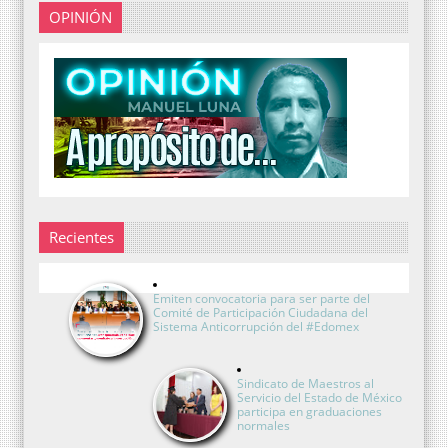
OPINIÓN
Recientes
Emiten convocatoria para ser parte del
Comité de Participación Ciudadana del
Sistema Anticorrupción del #Edomex
Sindicato de Maestros al
Servicio del Estado de México
participa en graduaciones
normales