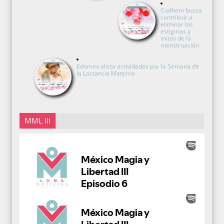
Codhem busca
contribuir a
eliminar los
estigmas y
mitos de la
menstruación
Edomex alista actividades por la Semana de
la Lactancia Materna
MML III