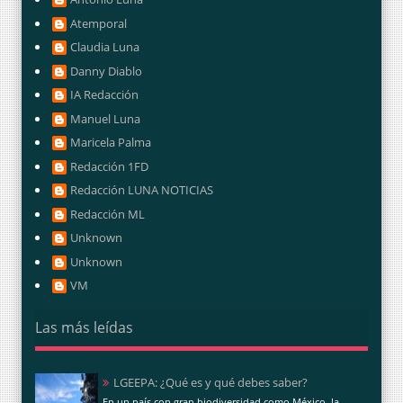
Atemporal
Claudia Luna
Danny Diablo
IA Redacción
Manuel Luna
Maricela Palma
Redacción 1FD
Redacción LUNA NOTICIAS
Redacción ML
Unknown
Unknown
VM
Las más leídas
LGEEPA: ¿Qué es y qué debes saber?
En un país con gran biodiversidad como México, la