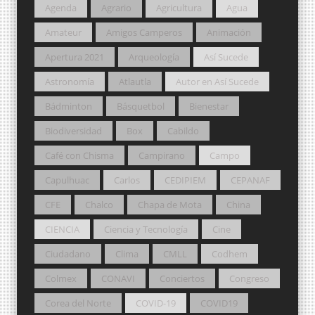
Agenda
Agrario
Agricultura
Agua
Amateur
Amigos Camperos
Animación
Apertura 2021
Arqueología
Así Sucede
Astronomía
Atlautla
Autor en Así Sucede
Bádminton
Básquetbol
Bienestar
Biodiversidad
Box
Cabildo
Café con Chisma
Campirano
Campo
Capulhuac
Carlos
CEDIPIEM
CEPANAF
CFE
Chalco
Chapa de Mota
China
CIENCIA
Ciencia y Tecnología
Cine
Ciudadano
Clima
CMLL
Codhem
Colmex
CONAVI
Conciertos
Congreso
Corea del Norte
COVID-19
COVID19