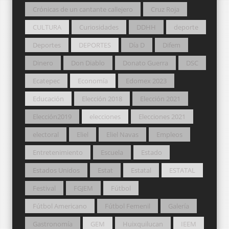
Crónicas de un cantante callejero
Cruz Roja
CULTURA
Curiosidades
DDHH
deporte
Deportes
DEPORTES
Día D
Difem
Dinero
Don Diablo
Donato Guerra
DSC
Ecatepec
Economía
Edomex 2023
Educación
Elección 2018
Elección 2021
Elección2019
elecciones
Elecciones 2021
electoral
Eliel
Eliel Navas
Empleos
Entretenimiento
Escuela
Estado
Estados Unidos
Estat
Estatal
ESTATAL
Festival
FGJEM
Fútbol
Fútbol Americano
Fútbol Femenil
Galería
Gastronomía
GEM
Huixquilucan
IEEM