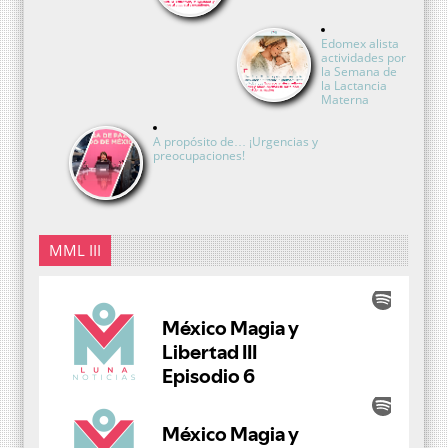
Edomex alista
actividades por
la Semana de
la Lactancia
Materna
A propósito de… ¡Urgencias y
preocupaciones!
MML III