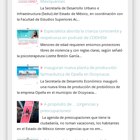
Mexiquenses
La Secretaría de Desarrollo Urbano e
Infraestructura (Sedui) del Estado de México, en coordinación con
la Facultad de Estudios Superiores Ac...
Especialista aborda la crianza consciente y
respetuosa en podcast de CODHEM
Menores de edad requieren entornos protectores
libres de violencia y con reglas claras, según señaló
la psicoterapeuta Lizette Bretón García...
Inauguran nueva planta de producción
farmacéutica de Opella en Ocoyoacac
La Secretaría de Desarrollo Económico inauguró
una nueva línea de producción de probióticos de
la empresa Opella en el municipio de Ocoyoaca...
A propósito de… ¡Urgencias y
preocupaciones!
La agenda de preocupaciones que tiene la
ciudadanía, no toman vacaciones, los habitantes
en el Estado de México tienen urgencias que no em...