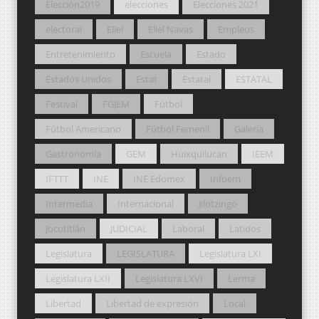
Elección2019
elecciones
Elecciones 2021
electoral
Eliel
Eliel Navas
Empleos
Entretenimiento
Escuela
Estado
Estados Unidos
Estat
Estatal
ESTATAL
Festival
FGJEM
Fútbol
Fútbol Americano
Fútbol Femenil
Galería
Gastronomía
GEM
Huixquilucan
IEEM
IFTTT
INE
INE Edomex
Infoem
Intermedia
Internacional
Jilotzingo
Jocotitlán
JUDICIAL
Laboral
Latidos
Legislatura
LEGISLATURA
Legislatura LXI
Legislatura LXII
Legislatura LXVI
Lerma
Libertad
Libertad de expresión
Local