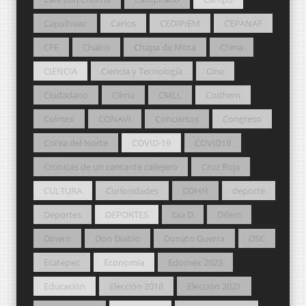
Capulhuac
Carlos
CEDIPIEM
CEPANAF
CFE
Chalco
Chapa de Mota
China
CIENCIA
Ciencia y Tecnología
Cine
Ciudadano
Clima
CMLL
Codhem
Colmex
CONAVI
Conciertos
Congreso
Corea del Norte
COVID-19
COVID19
Crónicas de un cantante callejero
Cruz Roja
CULTURA
Curiosidades
DDHH
deporte
Deportes
DEPORTES
Día D
Difem
Dinero
Don Diablo
Donato Guerra
DSC
Ecatepec
Economía
Edomex 2023
Educación
Elección 2018
Elección 2021