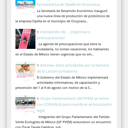
farmacéutica de Opella en Ocoyoacac
La Secretaría de Desarrollo Económico inauguró
una nueva línea de producción de probióticos de
la empresa Opella en el municipio de Ocoyoaca...
A propósito de… ¡Urgencias y
preocupaciones!
La agenda de preocupaciones que tiene la
ciudadanía, no toman vacaciones, los habitantes
en el Estado de México tienen urgencias que no em...
Edomex alista actividades por la Semana
de la Lactancia Materna
El Gobierno del Estado de México implementará
actividades informativas, de capacitación y
prevención del 1 al 9 de agosto con motivo de la S...
Grupo Parlamentario del PVEM se reúne
con CONAGUA para coordinar armonización
legal
Integrantes del Grupo Parlamentario del Partido
Verde Ecologista de México (GP PVEM) sostuvieron un encuentro
con Óscar Zavala Gamboa, sub...