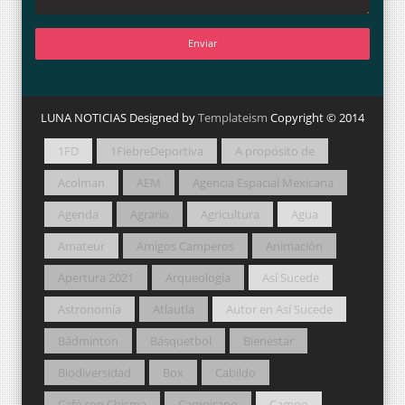
LUNA NOTICIAS Designed by
Templateism
Copyright © 2014
1FD
1FiebreDeportiva
A propósito de
Acolman
AEM
Agencia Espacial Mexicana
Agenda
Agrario
Agricultura
Agua
Amateur
Amigos Camperos
Animación
Apertura 2021
Arqueología
Así Sucede
Astronomía
Atlautla
Autor en Así Sucede
Bádminton
Básquetbol
Bienestar
Biodiversidad
Box
Cabildo
Café con Chisma
Campirano
Campo