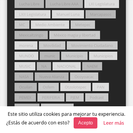
Lucha Libre
Lucha Libre AAA
LXI Legislatura
LXII Legislatura
Manuel Luna
Marcapasos
MC
Medio Ambiente
Metepec
Mexicaltzingo
México magia y libertad
morena
Movilidad
Movimiento Ciudadano
MUNDO
munic
Municipio
Municipios
MUSIC
NA
NACIONAL
NAEM
NASA
Nueva Alianza
Ocoyoacac
Ocuilan
Osfem
Otzolotepec
PAN
PEMEX
PERIFERIA
PJEM
Podcast
podcasts
Poder Judicial
Este sitio utiliza cookies para mejorar tu experiencia.
Poder Judicial del Estado de México
Pol
¿Estás de acuerdo con esto?
Leer más
Acepto
Política
Potros Salvajes
PRD