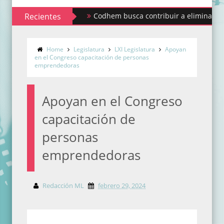
Recientes
Codhem busca contribuir a eliminar los estigmas
Sindicato de Maestros al Servicio del Estado de
Home
Legislatura
LXI Legislatura
Apoyan
en el Congreso capacitación de personas
emprendedoras
Apoyan en el Congreso
capacitación de
personas
emprendedoras
Redacción ML
febrero 29, 2024