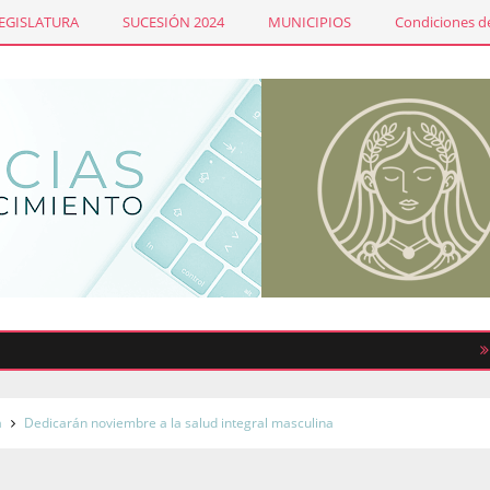
LEGISLATURA
SUCESIÓN 2024
MUNICIPIOS
Condiciones de
Emiten
nstrucción del puente vehicular Peñón Texcoco
a
Dedicarán noviembre a la salud integral masculina