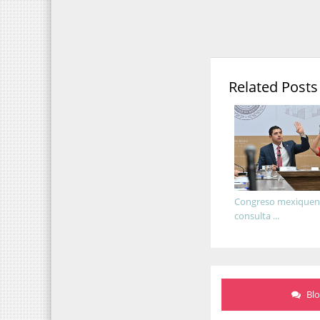
Related Posts
Congreso mexiquens
consulta ...
Bl