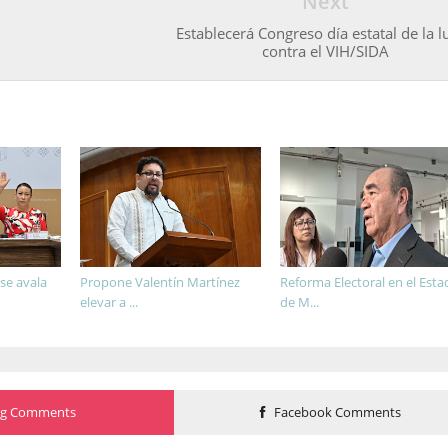
Next
Establecerá Congreso día estatal de la 
contra el VIH/SIDA
e avala
Propone Valentín Martínez
Reforma Electoral en el Est
elevar a ...
de M...
og Comments
Facebook Comments