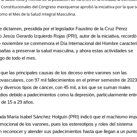
Constitucionales del Congreso mexiquense aprobó la iniciativa por la que s
omo el Mes de la Salud Integral Masculina.
e dictamen, presidida por el legislador Faustino de la Cruz Pérez
o Jesús Gerardo Izquierdo Rojas (PRI), autor de la iniciativa, record
e noviembre se conmemora el Día Internacional del Hombre caracter
añas a preservar la salud masculina, y ahora estas actividades se
rgo de todo el mes.
 que las principales causas de los deceso entre varones son las
vasculares, con 97 mil fallecimientos en el primer semestre de 2023;
 y diversos tipos de cáncer, con 45 mil, a los que se suman males
idios debido a padecimientos como la depresión, particularmente entr
 de 15 a 29 años.
utada María Isabel Sánchez Holguín (PRI) indicó que el machismo imp
 emocional de los varones, pues los estereotipos y roles del sistema
en reconocer y atender sus padecimientos hasta que llegan a un punt