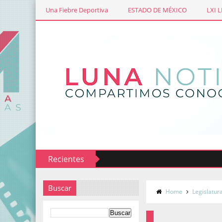
Una Fiebre Deportiva
ESTADO DE MÉXICO
LXI 
Recientes
tegia contra gusano barrenador
Supervisan avance de la co
Buscar
Home
Legislatur