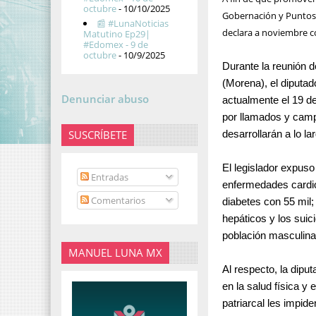
octubre
- 10/10/2025
Gobernación y Puntos 
📰 #LunaNoticias
declara a noviembre c
Matutino Ep29|
#Edomex - 9 de
octubre
- 10/9/2025
Durante la reunión d
(Morena), el diputad
Denunciar abuso
actualmente el 19 d
por llamados y camp
SUSCRÍBETE
desarrollarán a lo la
El legislador expuso
Entradas
enfermedades cardio
Comentarios
diabetes con 55 mil;
hepáticos y los suic
población masculina
MANUEL LUNA MX
Al respecto, la dip
en la salud física y
patriarcal les impid