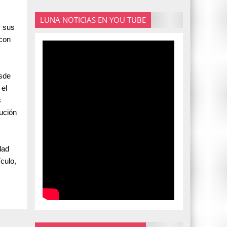
LUNA NOTICIAS EN YOU TUBE
y sus
 con
esde
 el
s
nución
dad
culo,