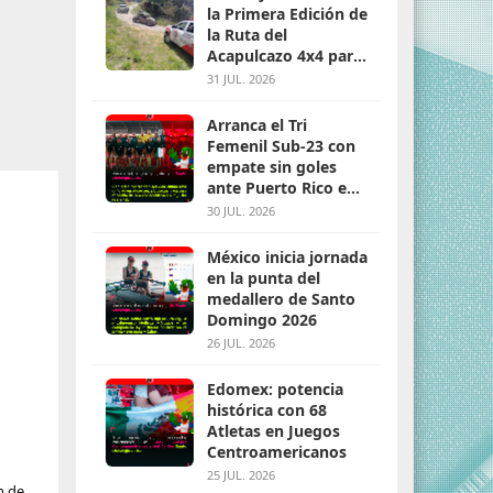
la Primera Edición de
la Ruta del
Acapulcazo 4x4 para
parejas
31 JUL. 2026
Arranca el Tri
Femenil Sub-23 con
empate sin goles
ante Puerto Rico en
Santo Domingo 2026
30 JUL. 2026
México inicia jornada
en la punta del
medallero de Santo
Domingo 2026
26 JUL. 2026
Edomex: potencia
histórica con 68
Atletas en Juegos
Centroamericanos
25 JUL. 2026
n de