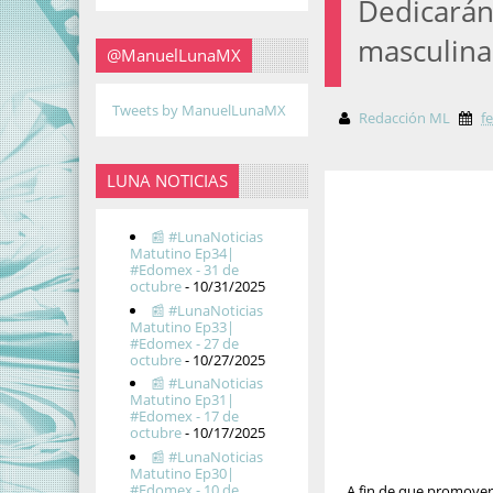
Dedicarán
masculina
@ManuelLunaMX
Tweets by ManuelLunaMX
Redacción ML
f
LUNA NOTICIAS
📰 #LunaNoticias
Matutino Ep34|
#Edomex - 31 de
octubre
- 10/31/2025
📰 #LunaNoticias
Matutino Ep33|
#Edomex - 27 de
octubre
- 10/27/2025
📰 #LunaNoticias
Matutino Ep31|
#Edomex - 17 de
octubre
- 10/17/2025
📰 #LunaNoticias
Matutino Ep30|
#Edomex - 10 de
A fin de que promover 