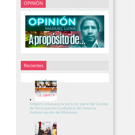
OPINIÓN
Recientes
Emiten convocatoria para ser parte del Comité
de Participación Ciudadana del Sistema
Anticorrupción del #Edomex