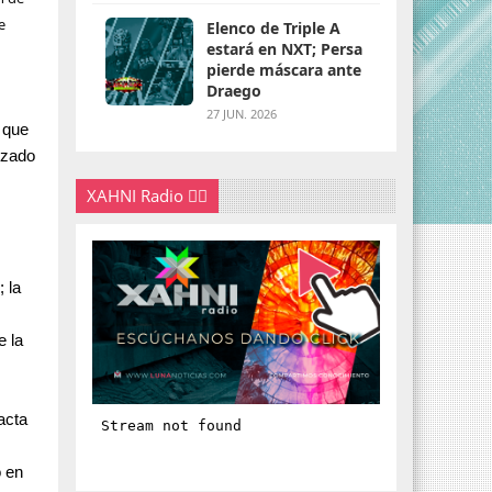
e
Elenco de Triple A
estará en NXT; Persa
pierde máscara ante
Draego
27 JUN. 2026
ó que
izado
XAHNI Radio 👇🏽
 la
e la
acta
o en