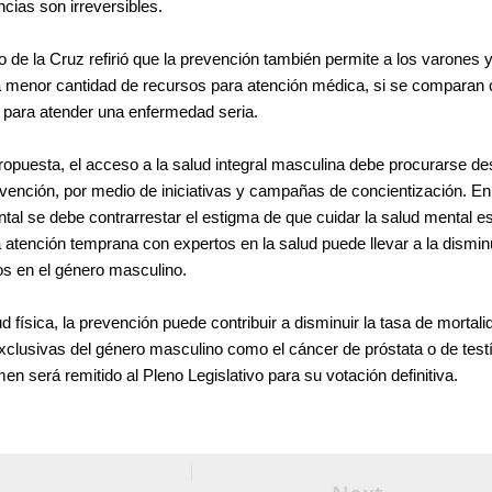
cias son irreversibles.
no de la Cruz refirió que la prevención también permite a los varones 
na menor cantidad de recursos para atención médica, si se comparan
n para atender una enfermedad seria.
ropuesta, el acceso a la salud integral masculina debe procurarse d
revención, por medio de iniciativas y campañas de concientización. En
tal se debe contrarrestar el estigma de que cuidar la salud mental e
a atención temprana con expertos en la salud puede llevar a la dismi
ios en el género masculino.
d física, la prevención puede contribuir a disminuir la tasa de mortali
clusivas del género masculino como el cáncer de próstata o de testí
men será remitido al Pleno Legislativo para su votación definitiva.