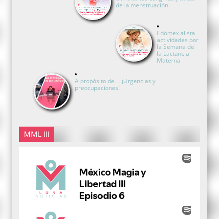
de la menstruación
Edomex alista
actividades por
la Semana de
la Lactancia
Materna
A propósito de… ¡Urgencias y
preocupaciones!
MML III