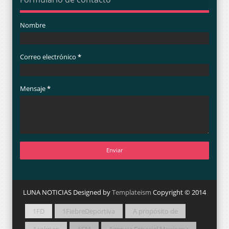
Nombre
Correo electrónico
*
Mensaje
*
LUNA NOTICIAS Designed by
Templateism
Copyright © 2014
1FD
1FiebreDeportiva
A propósito de
Acolman
AEM
Agencia Espacial Mexicana