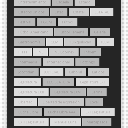
Entretenimiento
Escuela
Estado
Estados Unidos
Estat
Estatal
ESTATAL
Festival
FGJEM
Fútbol
Fútbol Americano
Fútbol Femenil
Galería
Gastronomía
GEM
Huixquilucan
IEEM
IFTTT
INE
INE Edomex
Infoem
Intermedia
Internacional
Jilotzingo
Jocotitlán
JUDICIAL
Laboral
Latidos
Legislatura
LEGISLATURA
Legislatura LXI
Legislatura LXII
Legislatura LXVI
Lerma
Libertad
Libertad de expresión
Local
Lucha Libre
Lucha Libre AAA
LXI Legislatura
LXII Legislatura
Manuel Luna
Marcapasos