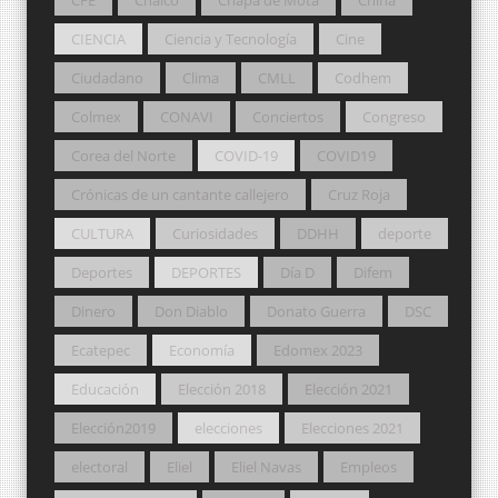
CIENCIA
Ciencia y Tecnología
Cine
Ciudadano
Clima
CMLL
Codhem
Colmex
CONAVI
Conciertos
Congreso
Corea del Norte
COVID-19
COVID19
Crónicas de un cantante callejero
Cruz Roja
CULTURA
Curiosidades
DDHH
deporte
Deportes
DEPORTES
Día D
Difem
Dinero
Don Diablo
Donato Guerra
DSC
Ecatepec
Economía
Edomex 2023
Educación
Elección 2018
Elección 2021
Elección2019
elecciones
Elecciones 2021
electoral
Eliel
Eliel Navas
Empleos