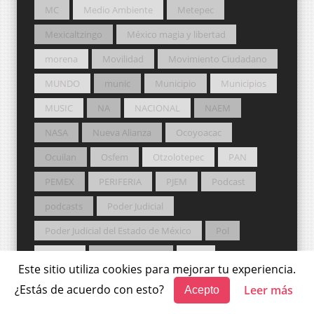
MC
Medio Ambiente
Metepec
Mexicaltzingo
México magia y libertad
morena
Movilidad
Movimiento Ciudadano
MUNDO
munic
Municipio
Municipios
MUSIC
NA
NACIONAL
NAEM
NASA
Nueva Alianza
Ocoyoacac
Ocuilan
Osfem
Otzolotepec
PAN
PEMEX
PERIFERIA
PJEM
Podcast
podcasts
Poder Judicial
Poder Judicial del Estado de México
Pol
Política
Potros Salvajes
PRD
Este sitio utiliza cookies para mejorar tu experiencia.
Premio Nobel
PRI
Probosque
¿Estás de acuerdo con esto?
Leer más
Acepto
Procuraduría Agraria
PT
Pueblos Originarios