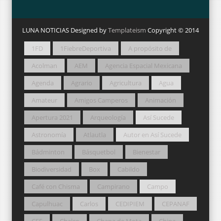
LUNA NOTICIAS Designed by
Templateism
Copyright © 2014
1FD
1FiebreDeportiva
A propósito de
Acolman
AEM
Agencia Espacial Mexicana
Agenda
Agrario
Agricultura
Agua
Amateur
Amigos Camperos
Animación
Apertura 2021
Arqueología
Así Sucede
Astronomía
Atlautla
Autor en Así Sucede
Bádminton
Básquetbol
Bienestar
Biodiversidad
Box
Cabildo
Café con Chisma
Campirano
Campo
Capulhuac
Carlos
CEDIPIEM
CEPANAF
CFE
Chalco
Chapa de Mota
China