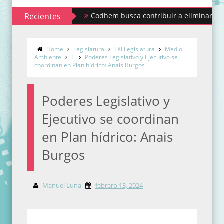
Recientes
Codhem busca contribuir a eliminar los estigmas y
Home
Legislatura
LXI Legislatura
Medio
Ambiente
T
Poderes Legislativo y Ejecutivo se
coordinan en Plan hídrico: Anais Burgos
Poderes Legislativo y
Ejecutivo se coordinan
en Plan hídrico: Anais
Burgos
Manuel Luna
febrero 13, 2024