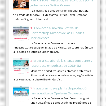
Patricia Tovar Pescador, es reconocida por la
gobernadora Delfina Gómez
La magistrada presidenta del Tribunal Electoral
del Estado de México (TEEM), Martha Patricia Tovar Pescador,
rindió su Segundo Informe d...
Convocan al noveno Festival de
Cortometraje Miradas de las Ciudades
Mexiquenses
La Secretaría de Desarrollo Urbano e
Infraestructura (Sedui) del Estado de México, en coordinación con
la Facultad de Estudios Superiores Ac...
Especialista aborda la crianza consciente y
respetuosa en podcast de CODHEM
Menores de edad requieren entornos protectores
libres de violencia y con reglas claras, según señaló
la psicoterapeuta Lizette Bretón García...
Inauguran nueva planta de producción
farmacéutica de Opella en Ocoyoacac
La Secretaría de Desarrollo Económico inauguró
una nueva línea de producción de probióticos de