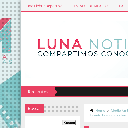
Una Fiebre Deportiva
ESTADO DE MÉXICO
LXI 
Recientes
etraje Miradas de las Ciudades Mexiquenses
Buscar
Home
Medio Amb
durante la veda electora