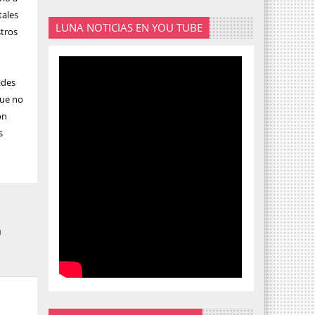
tales
LUNA NOTICIAS EN YOU TUBE
stros
ades
que no
ón
s
n