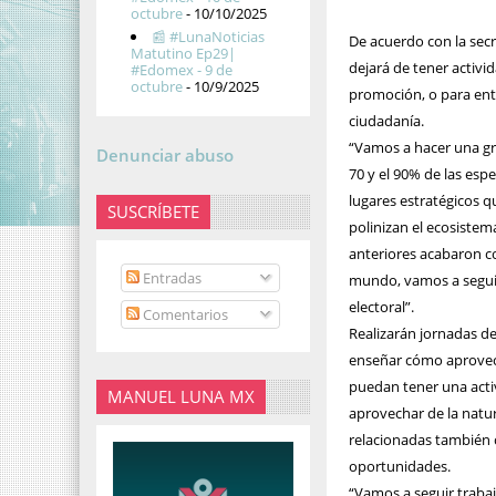
octubre
- 10/10/2025
📰 #LunaNoticias
De acuerdo con la sec
Matutino Ep29|
dejará de tener activid
#Edomex - 9 de
octubre
- 10/9/2025
promoción, o para ent
ciudadanía.
“Vamos a hacer una gra
Denunciar abuso
70 y el 90% de las es
lugares estratégicos q
SUSCRÍBETE
polinizan el ecosistem
anteriores acabaron c
Entradas
mundo, vamos a seguir
electoral”.
Comentarios
Realizarán jornadas d
enseñar cómo aprovech
puedan tener una acti
MANUEL LUNA MX
aprovechar de la natur
relacionadas también 
oportunidades.
“Vamos a seguir traba