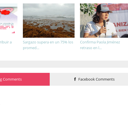
ibuir a
Sargazo supera en un 75% los
Confirma Paola Jiménez
promed...
retraso en l...
og Comments
Facebook Comments
o