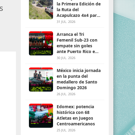
la Primera Edición de
s
la Ruta del
Acapulcazo 4x4 para
parejas
31 JUL. 2026
Arranca el Tri
Femenil Sub-23 con
empate sin goles
ante Puerto Rico en
Santo Domingo 2026
30 JUL. 2026
México inicia jornada
en la punta del
medallero de Santo
Domingo 2026
26 JUL. 2026
Edomex: potencia
histórica con 68
Atletas en Juegos
Centroamericanos
25 JUL. 2026