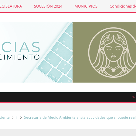
LEGISLATURA
SUCESIÓN 2024
MUNICIPIOS
Condiciones de
Sindica
iente
T
Secretaría de Medio Ambiente alista actividades que si puede real
l