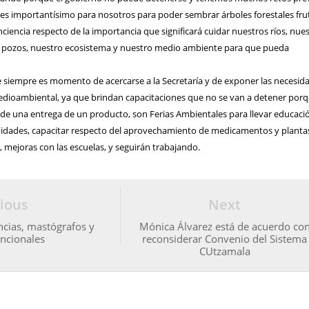
e es importantísimo para nosotros para poder sembrar árboles forestales fru
ciencia respecto de la importancia que significará cuidar nuestros ríos, nue
s pozos, nuestro ecosistema y nuestro medio ambiente para que pueda
 siempre es momento de acercarse a la Secretaría y de exponer las necesid
dioambiental, ya que brindan capacitaciones que no se van a detener por
 de una entrega de un producto, son Ferias Ambientales para llevar educaci
idades, capacitar respecto del aprovechamiento de medicamentos y planta
s, mejoras con las escuelas, y seguirán trabajando.
ious
Next
cias, mastógrafos y
Mónica Álvarez está de acuerdo co
ncionales
reconsiderar Convenio del Sistema
CUtzamala