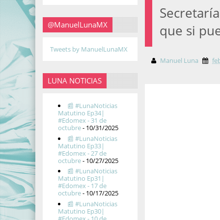
Secretarí
@ManuelLunaMX
que si pue
Tweets by ManuelLunaMX
Manuel Luna
fe
LUNA NOTICIAS
📰 #LunaNoticias
Matutino Ep34|
#Edomex - 31 de
octubre
- 10/31/2025
📰 #LunaNoticias
Matutino Ep33|
#Edomex - 27 de
octubre
- 10/27/2025
📰 #LunaNoticias
Matutino Ep31|
#Edomex - 17 de
octubre
- 10/17/2025
📰 #LunaNoticias
Matutino Ep30|
#Edomex - 10 de