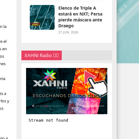
Elenco de Triple A
estará en NXT; Persa
pierde máscara ante
Draego
n la
27 JUN. 2026
e el
s en
XAHNI Radio 👇🏽
los
ones
ria
es a
los y
os
io a