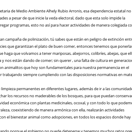
retaria de Medio Ambiente Alhely Rubio Arronis, esa dependencia estatal no
ades a pesar de que inicie la veda electoral, dado que esta solo impide la
regar programas, esto no así para hacer actividades de manera colegiada co
n campaña de polinización, tú sabes que están en peligro de extinción entr
pecies que garantizan el plato de buen comer, entonces tenemos que ponerla
ue haga que volvamos a tener mariposas, abejorros, colibríes, abejas, que el
a y nos están dando de comer; sin querer , una falta de cultura en generaci
on animalitos que hoy son fundamentales para nuestra permanencia en el
 trabajando siempre cumpliendo con las disposiciones normativas en mate
e limpieza permanentes en diferentes lugares, además de ir a las comunidad
ar los recursos no maderables de los bosques, para que puedan conservar
vidad económica con plantas medicinales, ocoxal, y con todo lo que podem
aleza, coexistiendo de manera armónica con ella, realizarán actividades
con el bienestar animal como adopciones, en todos los espacios donde hay
jando porque el gobierno no puede detenerse y tenemos muchos retos prev