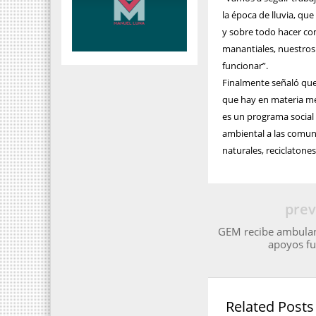
la época de lluvia, qu
y sobre todo hacer con
manantiales, nuestro
funcionar”.
Finalmente señaló que
que hay en materia me
es un programa social
ambiental a las comun
naturales, reciclatone
prev
GEM recibe ambulan
apoyos fu
Related Posts