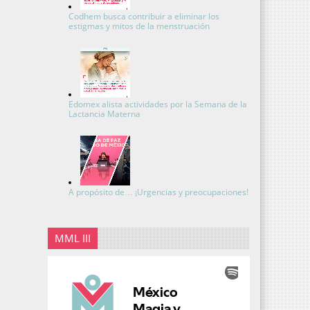
Codhem busca contribuir a eliminar los
estigmas y mitos de la menstruación
Edomex alista actividades por la Semana de la
Lactancia Materna
A propósito de… ¡Urgencias y preocupaciones!
MML III