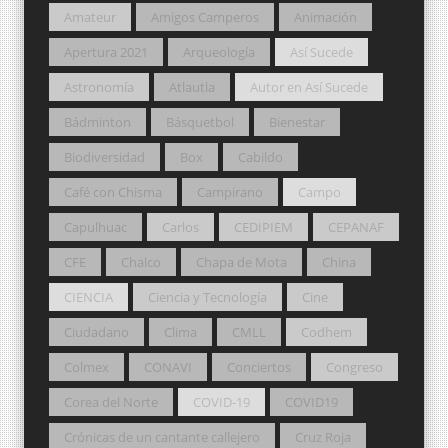
Amateur
Amigos Camperos
Animación
Apertura 2021
Arqueología
Así Sucede
Astronomía
Atlautla
Autor en Así Sucede
Bádminton
Básquetbol
Bienestar
Biodiversidad
Box
Cabildo
Café con Chisma
Campirano
Campo
Capulhuac
Carlos
CEDIPIEM
CEPANAF
CFE
Chalco
Chapa de Mota
China
CIENCIA
Ciencia y Tecnología
Cine
Ciudadano
Clima
CMLL
Codhem
Colmex
CONAVI
Conciertos
Congreso
Corea del Norte
COVID-19
COVID19
Crónicas de un cantante callejero
Cruz Roja