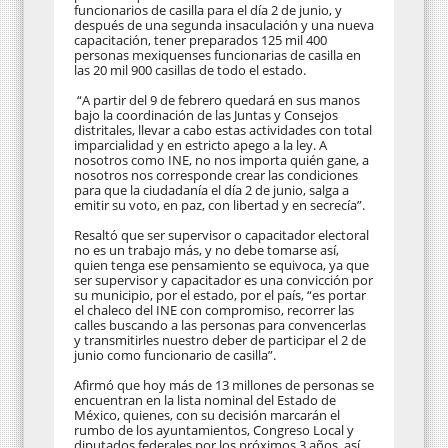
funcionarios de casilla para el día 2 de junio, y
después de una segunda insaculación y una nueva
capacitación, tener preparados 125 mil 400
personas mexiquenses funcionarias de casilla en
las 20 mil 900 casillas de todo el estado.
“A partir del 9 de febrero quedará en sus manos
bajo la coordinación de las Juntas y Consejos
distritales, llevar a cabo estas actividades con total
imparcialidad y en estricto apego a la ley. A
nosotros como INE, no nos importa quién gane, a
nosotros nos corresponde crear las condiciones
para que la ciudadanía el día 2 de junio, salga a
emitir su voto, en paz, con libertad y en secrecía”.
Resaltó que ser supervisor o capacitador electoral
no es un trabajo más, y no debe tomarse así,
quien tenga ese pensamiento se equivoca, ya que
ser supervisor y capacitador es una convicción por
su municipio, por el estado, por el país, “es portar
el chaleco del INE con compromiso, recorrer las
calles buscando a las personas para convencerlas
y transmitirles nuestro deber de participar el 2 de
junio como funcionario de casilla”.
Afirmó que hoy más de 13 millones de personas se
encuentran en la lista nominal del Estado de
México, quienes, con su decisión marcarán el
rumbo de los ayuntamientos, Congreso Local y
diputados federales por los próximos 3 años, así