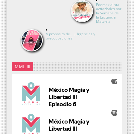
Edomex alista
actividades por
la Semana de
la Lactancia
Materna
A propósito de… ¡Urgencias y
preocupaciones!
MML III