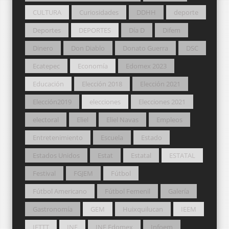
CULTURA
Curiosidades
DDHH
deporte
Deportes
DEPORTES
Día D
Difem
Dinero
Don Diablo
Donato Guerra
DSC
Ecatepec
Economía
Edomex 2023
Educación
Elección 2018
Elección 2021
Elección2019
elecciones
Elecciones 2021
electoral
Eliel
Eliel Navas
Empleos
Entretenimiento
Escuela
Estado
Estados Unidos
Estat
Estatal
ESTATAL
Festival
FGJEM
Fútbol
Fútbol Americano
Fútbol Femenil
Galería
Gastronomía
GEM
Huixquilucan
IEEM
IFTTT
INE
INE Edomex
Infoem