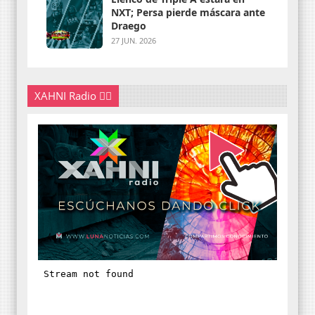
NXT; Persa pierde máscara ante
Draego
27 JUN. 2026
XAHNI Radio 👇🏽