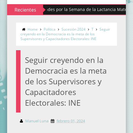
 alista actividades por la Semana de la Lactancia Materna
Recientes
 busca contribuir a eliminar los estigmas y mitos de la menstrua
Home
Política
Sucesión 2024
T
Seguir
creyendo en la Democracia es la meta de los
Supervisores y Capacitadores Electorales: INE
Seguir creyendo en la
Democracia es la meta
de los Supervisores y
Capacitadores
Electorales: INE
Manuel Luna
febrero 01, 2024