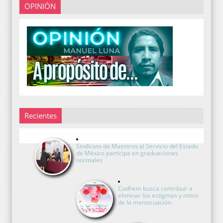
OPINIÓN
Recientes
Sindicato de Maestros al Servicio del Estado
de México participa en graduaciones
normales
Codhem busca contribuir a
eliminar los estigmas y mitos
de la menstruación