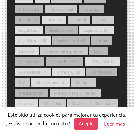
Intermedia
Internacional
Jilotzingo
Jocotitlán
JUDICIAL
Laboral
Latidos
Legislatura
LEGISLATURA
Legislatura LXI
Legislatura LXII
Legislatura LXVI
Lerma
Libertad
Libertad de expresión
Local
Lucha Libre
Lucha Libre AAA
LXI Legislatura
LXII Legislatura
Manuel Luna
Marcapasos
MC
Medio Ambiente
Metepec
Mexicaltzingo
México magia y libertad
morena
Movilidad
Movimiento Ciudadano
MUNDO
munic
Municipio
Municipios
Este sitio utiliza cookies para mejorar tu experiencia.
¿Estás de acuerdo con esto?
Leer más
Acepto
MUSIC
NA
NACIONAL
NAEM