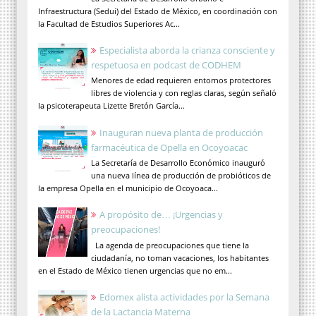
Infraestructura (Sedui) del Estado de México, en coordinación con
la Facultad de Estudios Superiores Ac...
Especialista aborda la crianza consciente y
respetuosa en podcast de CODHEM
Menores de edad requieren entornos protectores
libres de violencia y con reglas claras, según señaló
la psicoterapeuta Lizette Bretón García...
Inauguran nueva planta de producción
farmacéutica de Opella en Ocoyoacac
La Secretaría de Desarrollo Económico inauguró
una nueva línea de producción de probióticos de
la empresa Opella en el municipio de Ocoyoaca...
A propósito de… ¡Urgencias y
preocupaciones!
La agenda de preocupaciones que tiene la
ciudadanía, no toman vacaciones, los habitantes
en el Estado de México tienen urgencias que no em...
Edomex alista actividades por la Semana
de la Lactancia Materna