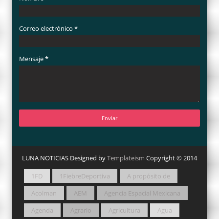
Correo electrónico
*
Mensaje
*
LUNA NOTICIAS Designed by
Templateism
Copyright © 2014
1FD
1FiebreDeportiva
A propósito de
Acolman
AEM
Agencia Espacial Mexicana
Agenda
Agrario
Agricultura
Agua