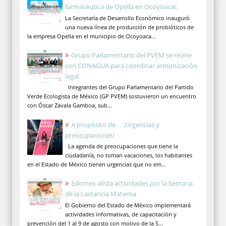
farmacéutica de Opella en Ocoyoacac
La Secretaría de Desarrollo Económico inauguró
una nueva línea de producción de probióticos de
la empresa Opella en el municipio de Ocoyoaca...
Grupo Parlamentario del PVEM se reúne
con CONAGUA para coordinar armonización
legal
Integrantes del Grupo Parlamentario del Partido
Verde Ecologista de México (GP PVEM) sostuvieron un encuentro
con Óscar Zavala Gamboa, sub...
A propósito de… ¡Urgencias y
preocupaciones!
La agenda de preocupaciones que tiene la
ciudadanía, no toman vacaciones, los habitantes
en el Estado de México tienen urgencias que no em...
Edomex alista actividades por la Semana
de la Lactancia Materna
El Gobierno del Estado de México implementará
actividades informativas, de capacitación y
prevención del 1 al 9 de agosto con motivo de la S...