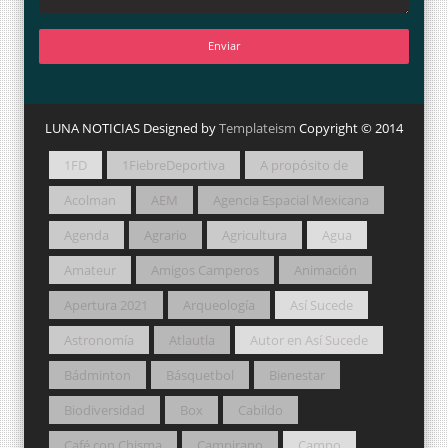
LUNA NOTICIAS Designed by
Templateism
Copyright © 2014
1FD
1FiebreDeportiva
A propósito de
Acolman
AEM
Agencia Espacial Mexicana
Agenda
Agrario
Agricultura
Agua
Amateur
Amigos Camperos
Animación
Apertura 2021
Arqueología
Así Sucede
Astronomía
Atlautla
Autor en Así Sucede
Bádminton
Básquetbol
Bienestar
Biodiversidad
Box
Cabildo
Café con Chisma
Campirano
Campo