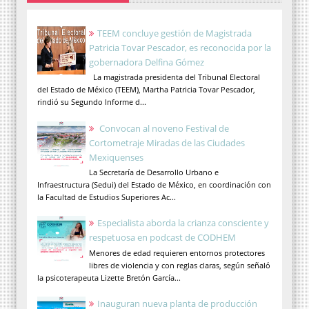
TEEM concluye gestión de Magistrada
Patricia Tovar Pescador, es reconocida por la
gobernadora Delfina Gómez
La magistrada presidenta del Tribunal Electoral
del Estado de México (TEEM), Martha Patricia Tovar Pescador,
rindió su Segundo Informe d...
Convocan al noveno Festival de
Cortometraje Miradas de las Ciudades
Mexiquenses
La Secretaría de Desarrollo Urbano e
Infraestructura (Sedui) del Estado de México, en coordinación con
la Facultad de Estudios Superiores Ac...
Especialista aborda la crianza consciente y
respetuosa en podcast de CODHEM
Menores de edad requieren entornos protectores
libres de violencia y con reglas claras, según señaló
la psicoterapeuta Lizette Bretón García...
Inauguran nueva planta de producción