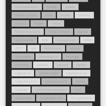
Entretenimiento
Escuela
Estado
Estados Unidos
Estat
Estatal
ESTATAL
Festival
FGJEM
Fútbol
Fútbol Americano
Fútbol Femenil
Galería
Gastronomía
GEM
Huixquilucan
IEEM
IFTTT
INE
INE Edomex
Infoem
Intermedia
Internacional
Jilotzingo
Jocotitlán
JUDICIAL
Laboral
Latidos
Legislatura
LEGISLATURA
Legislatura LXI
Legislatura LXII
Legislatura LXVI
Lerma
Libertad
Libertad de expresión
Local
Lucha Libre
Lucha Libre AAA
LXI Legislatura