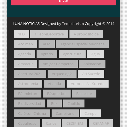
LUNA NOTICIAS Designed by
Templateism
Copyright © 2014
1FD
1FiebreDeportiva
A propósito de
Acolman
AEM
Agencia Espacial Mexicana
Agenda
Agrario
Agricultura
Agua
Amateur
Amigos Camperos
Animación
Apertura 2021
Arqueología
Así Sucede
Astronomía
Atlautla
Autor en Así Sucede
Bádminton
Básquetbol
Bienestar
Biodiversidad
Box
Cabildo
Café con Chisma
Campirano
Campo
Capulhuac
Carlos
CEDIPIEM
CEPANAF