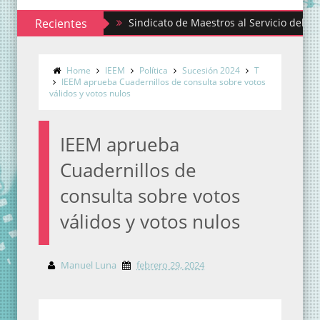
Recientes
Sindicato de Maestros al Servicio del Estado de M
Home
IEEM
Política
Sucesión 2024
T
IEEM aprueba Cuadernillos de consulta sobre votos
válidos y votos nulos
IEEM aprueba
Cuadernillos de
consulta sobre votos
válidos y votos nulos
Manuel Luna
febrero 29, 2024