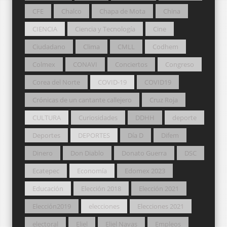
CFE
Chalco
Chapa de Mota
China
CIENCIA
Ciencia y Tecnología
Cine
Ciudadano
Clima
CMLL
Codhem
Colmex
CONAVI
Conciertos
Congreso
Corea del Norte
COVID-19
COVID19
Crónicas de un cantante callejero
Cruz Roja
CULTURA
Curiosidades
DDHH
deporte
Deportes
DEPORTES
Día D
Difem
Dinero
Don Diablo
Donato Guerra
DSC
Ecatepec
Economía
Edomex 2023
Educación
Elección 2018
Elección 2021
Elección2019
elecciones
Elecciones 2021
electoral
Eliel
Eliel Navas
Empleos