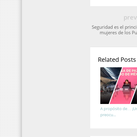
prev
Seguridad es el princ
mujeres de los Pu
Related Posts
A propósito de… ¡Ur
preocu...