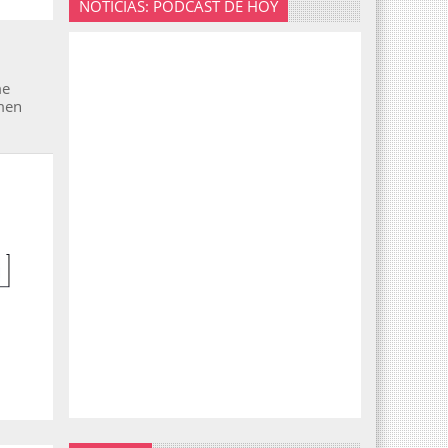
NOTICIAS: PODCAST DE HOY
me
imen