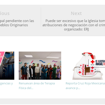
ious
Next
ipal pendiente con las
Puede ser excesivo que la Iglesia to
eblos Originarios
atribuciones de negociación con el cr
organizado: ERJ
gencias y
Renuevan área de Terapia
Reporta Cruz Roja Mexicana
Física del...
avance p...