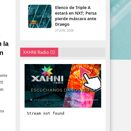
Elenco de Triple A
estará en NXT; Persa
pierde máscara ante
Draego
27 JUN. 2026
s
 la
en
XAHNI Radio 👇🏽
mana
20
ym
tra