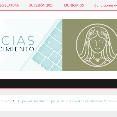
LEGISLATURA
SUCESIÓN 2024
MUNICIPIOS
Condiciones de
Viral
Ocupación Hospitalaria por pacientes Covid en el estado de México s