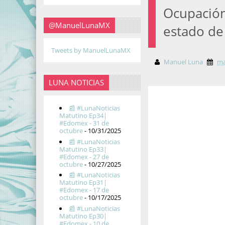
Ocupación
@ManuelLunaMX
estado de
Tweets by ManuelLunaMX
Manuel Luna
ma
LUNA NOTICIAS
📰 #LunaNoticias
Matutino Ep34|
#Edomex - 31 de
octubre
- 10/31/2025
📰 #LunaNoticias
Matutino Ep33|
#Edomex - 27 de
octubre
- 10/27/2025
📰 #LunaNoticias
Matutino Ep31|
#Edomex - 17 de
octubre
- 10/17/2025
📰 #LunaNoticias
Matutino Ep30|
#Edomex - 10 de