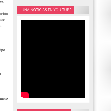
es.
LUNA NOTICIAS EN YOU TUBE
oción
ntre
n
tipo
l
úmero