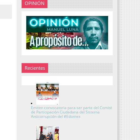
OPINIÓN
Recientes
Emiten convocatoria para ser parte del Comité
de Participación Ciudadana del Sistema
Anticorrupción del #Edomex