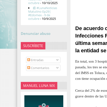
octubre
- 10/10/2025
📰 #LunaNoticias
Matutino Ep29|
#Edomex - 9 de
octubre
- 10/9/2025
De acuerdo c
Denunciar abuso
Infecciones 
última seman
SUSCRÍBETE
la entidad s
Entradas
En total, son 3 hosp
pasada, los tres se e
Comentarios
del IMSS en Toluca,
con tiene ocupación 
MANUEL LUNA MX
Cerca del 2% de esos
grave dentro de las 