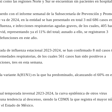
sí como las regiones Norte y Sur se encuentran sin pacientes en hospital
uerdo con el informe semanal de la Subsecretaría de Prevención y Prom
e va de 2024, en la entidad se han presentado en total 3 mil 686 casos e
luenza, e infecciones respiratorias agudas graves, de los cuales, 405 ha
ovid, representando ya el 11% del total; aunado a ello, se registraron 3
efunciones en este año.
rada de influenza estacional 2023-2024, se han confirmado 8 mil casos 
ermedades respiratorias, de los cuales 561 casos han sido positivos a
ciones, tres en esta semana.
la variante A(H1N1) es la que ha predominado, alcanzando el 60% en e
tual temporada invernal 2023-2024, la curva epidémica de otros virus
a una tendencia al descenso, siendo la CDMX la que registra el mayor n
r el Estado de México.