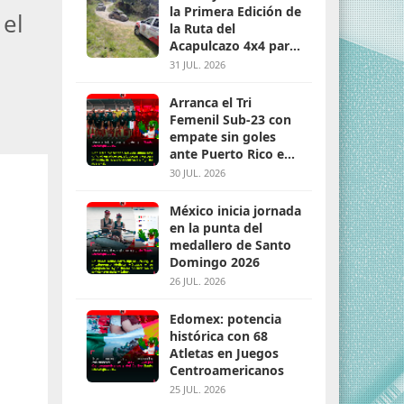
la Primera Edición de
 el
la Ruta del
Acapulcazo 4x4 para
parejas
31 JUL. 2026
Arranca el Tri
Femenil Sub-23 con
empate sin goles
ante Puerto Rico en
Santo Domingo 2026
30 JUL. 2026
México inicia jornada
en la punta del
medallero de Santo
Domingo 2026
26 JUL. 2026
Edomex: potencia
histórica con 68
Atletas en Juegos
Centroamericanos
25 JUL. 2026