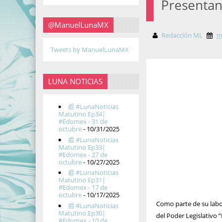
Presentan
@ManuelLunaMX
Redacción ML
m
Tweets by ManuelLunaMX
LUNA NOTICIAS
📰 #LunaNoticias
Matutino Ep34|
#Edomex - 31 de
octubre
- 10/31/2025
📰 #LunaNoticias
Matutino Ep33|
#Edomex - 27 de
octubre
- 10/27/2025
📰 #LunaNoticias
Matutino Ep31|
#Edomex - 17 de
octubre
- 10/17/2025
Como parte de su labor
📰 #LunaNoticias
Matutino Ep30|
del Poder Legislativo 
#Edomex - 10 de