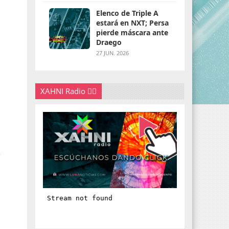
Elenco de Triple A
estará en NXT; Persa
pierde máscara ante
Draego
27 JUN. 2026
XAHNI Radio 👇🏽
,