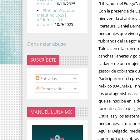
“Líbranos del Fuego”, 
octubre
- 10/10/2025
📰 #LunaNoticias
Con la presencia de Ligi
Matutino Ep29|
bienvenida al autor y 
#Edomex - 9 de
octubre
- 10/9/2025
literatura, Daniel Ber
personajes que viven 
“Líbranos del Fuego” e
Denunciar abuso
Toluca; en ella concu
canchas llaneras y gol
SUSCRÍBETE
cadáver de una mujer d
gestor de cobranza qu
Entradas
Participaron en la pr
México (UAEMéx), Trini
Comentarios
los protagonistas, así
que se inscribe en la 
formato clásico del g
MANUEL LUNA MX
Entra las y los asiste
personajes, situacione
Aguilar Delgado, media
abordado otras obras 