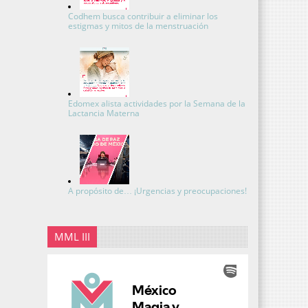
Codhem busca contribuir a eliminar los
estigmas y mitos de la menstruación
Edomex alista actividades por la Semana de la
Lactancia Materna
A propósito de… ¡Urgencias y preocupaciones!
MML III