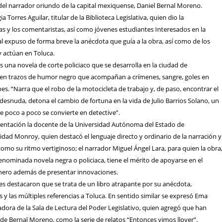
del narrador oriundo de la capital mexiquense, Daniel Bernal Moreno.
a Torres Aguilar, titular de la Biblioteca Legislativa, quien dio la
las y los comentaristas, así como jóvenes estudiantes Interesados en la
nal expuso de forma breve la anécdota que guía a la obra, así como de los
y actúan en Toluca.
s una novela de corte policiaco que se desarrolla en la ciudad de
rren trazos de humor negro que acompañan a crímenes, sangre, goles en
pes. “Narra que el robo de la motocicleta de trabajo y, de paso, encontrar el
esnuda, detona el cambio de fortuna en la vida de Julio Barrios Solano, un
e poco a poco se convierte en detective”.
esentación la docente de la Universidad Autónoma del Estado de
dad Monroy, quien destacó el lenguaje directo y ordinario de la narración y
 como su ritmo vertiginoso; el narrador Miguel Ángel Lara, para quien la obra
denominada novela negra o policiaca, tiene el mérito de apoyarse en el
énero además de presentar innovaciones.
ntes destacaron que se trata de un libro atrapante por su anécdota,
s y las múltiples referencias a Toluca. En sentido similar se expresó Ema
dora de la Sala de Lectura del Poder Legislativo, quien agregó que han
de Bernal Moreno, como la serie de relatos “Entonces vimos llover”.