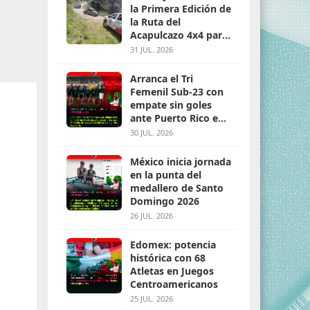
”
la Primera Edición de
la Ruta del
Acapulcazo 4x4 para
parejas
31 JUL. 2026
Arranca el Tri
Femenil Sub-23 con
empate sin goles
ante Puerto Rico en
Santo Domingo 2026
30 JUL. 2026
México inicia jornada
en la punta del
medallero de Santo
Domingo 2026
26 JUL. 2026
Edomex: potencia
histórica con 68
Atletas en Juegos
Centroamericanos
a
25 JUL. 2026