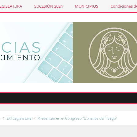
LEGISLATURA
SUCESIÓN 2024
MUNICIPIOS
Condiciones de
Sind
a
LXI Legislatura
Presentan en el Congreso “Líbranos del Fuego”