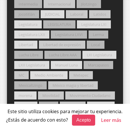
Intermedia
Internacional
Jilotzingo
Jocotitlán
JUDICIAL
Laboral
Latidos
Legislatura
LEGISLATURA
Legislatura LXI
Legislatura LXII
Legislatura LXVI
Lerma
Libertad
Libertad de expresión
Local
Lucha Libre
Lucha Libre AAA
LXI Legislatura
LXII Legislatura
Manuel Luna
Marcapasos
MC
Medio Ambiente
Metepec
Mexicaltzingo
México magia y libertad
morena
Movilidad
Movimiento Ciudadano
MUNDO
munic
Municipio
Municipios
Este sitio utiliza cookies para mejorar tu experiencia.
MUSIC
NA
NACIONAL
NAEM
¿Estás de acuerdo con esto?
Leer más
Acepto
NASA
Nueva Alianza
Ocoyoacac