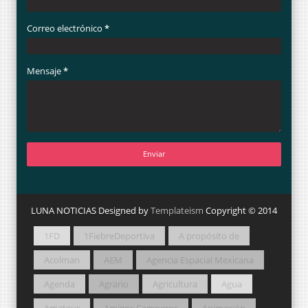
Correo electrónico
*
Mensaje
*
LUNA NOTICIAS Designed by
Templateism
Copyright © 2014
1FD
1FiebreDeportiva
A propósito de
Acolman
AEM
Agencia Espacial Mexicana
Agenda
Agrario
Agricultura
Agua
Amateur
Amigos Camperos
Animación