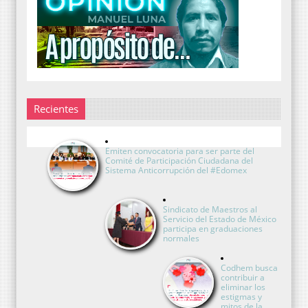
Recientes
Emiten convocatoria para ser parte del
Comité de Participación Ciudadana del
Sistema Anticorrupción del #Edomex
Sindicato de Maestros al
Servicio del Estado de México
participa en graduaciones
normales
Codhem busca
contribuir a
eliminar los
estigmas y
mitos de la