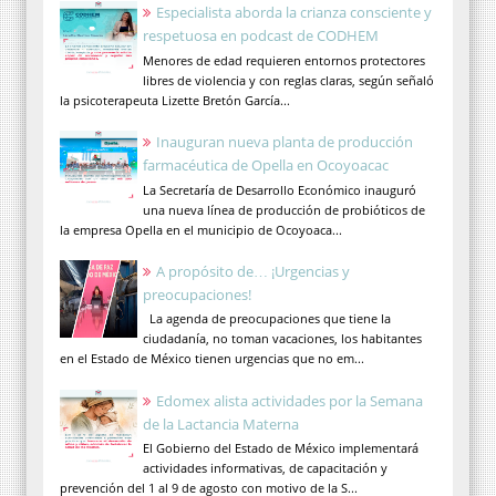
Especialista aborda la crianza consciente y
respetuosa en podcast de CODHEM
Menores de edad requieren entornos protectores
libres de violencia y con reglas claras, según señaló
la psicoterapeuta Lizette Bretón García...
Inauguran nueva planta de producción
farmacéutica de Opella en Ocoyoacac
La Secretaría de Desarrollo Económico inauguró
una nueva línea de producción de probióticos de
la empresa Opella en el municipio de Ocoyoaca...
A propósito de… ¡Urgencias y
preocupaciones!
La agenda de preocupaciones que tiene la
ciudadanía, no toman vacaciones, los habitantes
en el Estado de México tienen urgencias que no em...
Edomex alista actividades por la Semana
de la Lactancia Materna
El Gobierno del Estado de México implementará
actividades informativas, de capacitación y
prevención del 1 al 9 de agosto con motivo de la S...