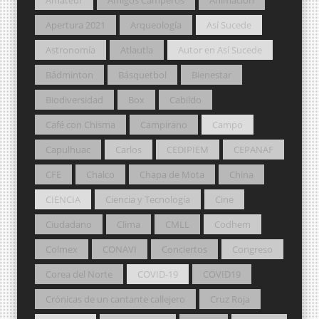
Apertura 2021
Arqueología
Así Sucede
Astronomía
Atlautla
Autor en Así Sucede
Bádminton
Básquetbol
Bienestar
Biodiversidad
Box
Cabildo
Café con Chisma
Campirano
Campo
Capulhuac
Carlos
CEDIPIEM
CEPANAF
CFE
Chalco
Chapa de Mota
China
CIENCIA
Ciencia y Tecnología
Cine
Ciudadano
Clima
CMLL
Codhem
Colmex
CONAVI
Conciertos
Congreso
Corea del Norte
COVID-19
COVID19
Crónicas de un cantante callejero
Cruz Roja