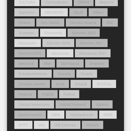
CULTURA
Curiosidades
DDHH
deporte
Deportes
DEPORTES
Día D
Difem
Dinero
Don Diablo
Donato Guerra
DSC
Ecatepec
Economía
Edomex 2023
Educación
Elección 2018
Elección 2021
Elección2019
elecciones
Elecciones 2021
electoral
Eliel
Eliel Navas
Empleos
Entretenimiento
Escuela
Estado
Estados Unidos
Estat
Estatal
ESTATAL
Festival
FGJEM
Fútbol
Fútbol Americano
Fútbol Femenil
Galería
Gastronomía
GEM
Huixquilucan
IEEM
IFTTT
INE
INE Edomex
Infoem