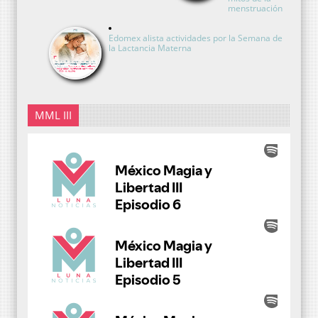
menstruación
Edomex alista actividades por la Semana de
la Lactancia Materna
MML III