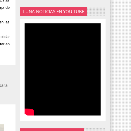
 Estás
ajo de
LUNA NOTICIAS EN YOU TUBE
en las
olidar
tar en
para