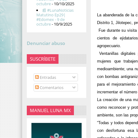
octubre
- 10/10/2025
📰 #LunaNoticias
Matutino Ep29|
La abanderada de la co
#Edomex - 9 de
Distrito 1, Jilotepec,
octubre
- 10/9/2025
Fue durante su visit
cientos de ejidatari
Denunciar abuso
agropecuario.
Ventanillas digitale
SUSCRÍBETE
mujeres que trabajen
medioambiente; una nue
con bombas antigrani
Entradas
para el mejoramiento 
Comentarios
incrementar el número 
La creación de una mar
como reconocer y prote
MANUEL LUNA MX
ambiente, son las prop
“Todas y todos depend
con desfortuna esa 