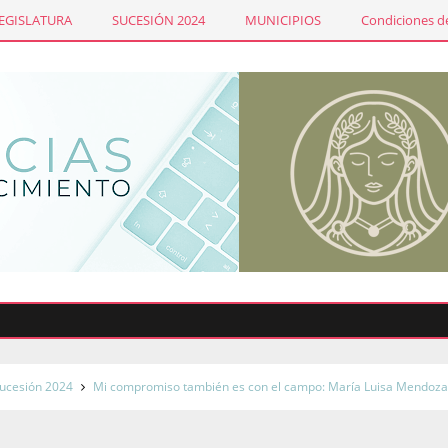
LEGISLATURA
SUCESIÓN 2024
MUNICIPIOS
Condiciones de
Sind
ucesión 2024
Mi compromiso también es con el campo: María Luisa Mendoz