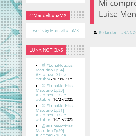
Mi compro
Luisa Me
@ManuelLunaMX
Tweets by ManuelLunaMX
Redacción LUNA NO
LUNA NOTICIAS
📰 #LunaNoticias
Matutino Ep34|
#Edomex - 31 de
octubre
- 10/31/2025
📰 #LunaNoticias
Matutino Ep33|
#Edomex - 27 de
octubre
- 10/27/2025
📰 #LunaNoticias
Matutino Ep31|
#Edomex - 17 de
octubre
- 10/17/2025
📰 #LunaNoticias
Matutino Ep30|
#Edomex - 10 de