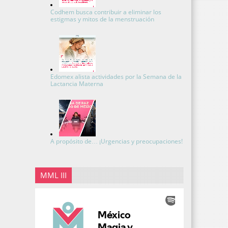
Codhem busca contribuir a eliminar los
estigmas y mitos de la menstruación
Edomex alista actividades por la Semana de la
Lactancia Materna
A propósito de… ¡Urgencias y preocupaciones!
MML III