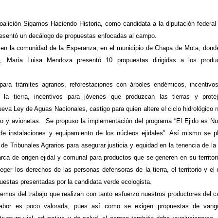
alición Sigamos Haciendo Historia, como candidata a la diputación federal 
 presentó un decálogo de propuestas enfocadas al campo.
a en la comunidad de la Esperanza, en el municipio de Chapa de Mota, dond
os, María Luisa Mendoza presentó 10 propuestas dirigidas a los produ
s para trámites agrarios, reforestaciones con árboles endémicos, incentivo
 la tierra, incentivos para jóvenes que produzcan las tierras y prote
va Ley de Aguas Nacionales, castigo para quien altere el ciclo hidrológico n
zo y avionetas.
Se propuso la implementación del programa “El Ejido es Nu
de instalaciones y equipamiento de los núcleos ejidales”. Así mismo se p
de Tribunales Agrarios para asegurar justicia y equidad en la tenencia de la t
ca de origen ejidal y comunal para productos que se generen en su territori
ger los derechos de las personas defensoras de la tierra, el territorio y el
uestas presentadas por la candidata verde ecologista.
emos del trabajo que realizan con tanto esfuerzo nuestros productores del 
labor es poco valorada, pues así como se exigen propuestas de vangu