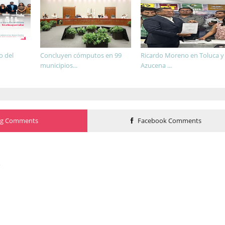
o del
Concluyen cómputos en 99
Ricardo Moreno en Toluca y
municipios...
Azucena ...
og Comments
Facebook Comments
o