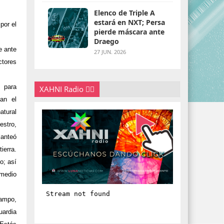
Elenco de Triple A
estará en NXT; Persa
por el
pierde máscara ante
Draego
e ante
27 JUN. 2026
ctores
s para
XAHNI Radio 👇🏽
jan el
atural
estro,
lanteó
ierra.
o; así
 medio
campo,
ardia