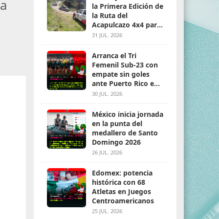
ía
la Primera Edición de
la Ruta del
Acapulcazo 4x4 para
parejas
31 JUL. 2026
Arranca el Tri
Femenil Sub-23 con
empate sin goles
ante Puerto Rico en
Santo Domingo 2026
30 JUL. 2026
México inicia jornada
en la punta del
medallero de Santo
Domingo 2026
26 JUL. 2026
Edomex: potencia
histórica con 68
Atletas en Juegos
Centroamericanos
25 JUL. 2026