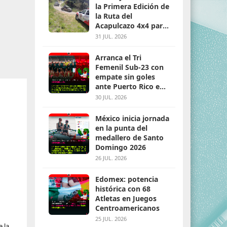
la Primera Edición de
la Ruta del
Acapulcazo 4x4 para
parejas
31 JUL. 2026
Arranca el Tri
Femenil Sub-23 con
empate sin goles
ante Puerto Rico en
Santo Domingo 2026
30 JUL. 2026
México inicia jornada
en la punta del
medallero de Santo
Domingo 2026
26 JUL. 2026
Edomex: potencia
histórica con 68
Atletas en Juegos
Centroamericanos
25 JUL. 2026
e la