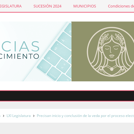
LEGISLATURA
SUCESIÓN 2024
MUNICIPIOS
Condiciones de
Sin
a
LXI Legislatura
Precisan inicio y conclusión de la veda por el proceso elect