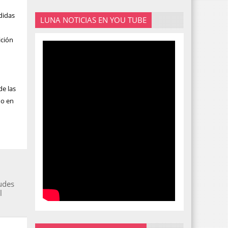
didas
LUNA NOTICIAS EN YOU TUBE
ición
e
de las
do en
tudes
l