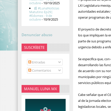
octubre
- 10/10/2025
LXI Legislatura mexiqu
📰 #LunaNoticias
autoridades estatales 
Matutino Ep29|
#Edomex - 9 de
operar programas de a
octubre
- 10/9/2025
El proyecto de decret
Denunciar abuso
los que impliquen la e
parte de sus programas
SUSCRÍBETE
urgencia debido a enfe
Se especifica que, con
Entradas
desarrollando las func
Comentarios
de acuerdo con su nor
municipales por ningú
servicios públicos equi
MANUEL LUNA MX
Cabe señalar que el Có
al de la jornada electo
legisladoras locales, 