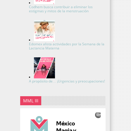
Codhem busca contribuir a eliminar los
estigmas y mitos de la menstruación
Edomex alista actividades por la Semana de la
Lactancia Materna
A propósito de… ¡Urgencias y preocupaciones!
MML III