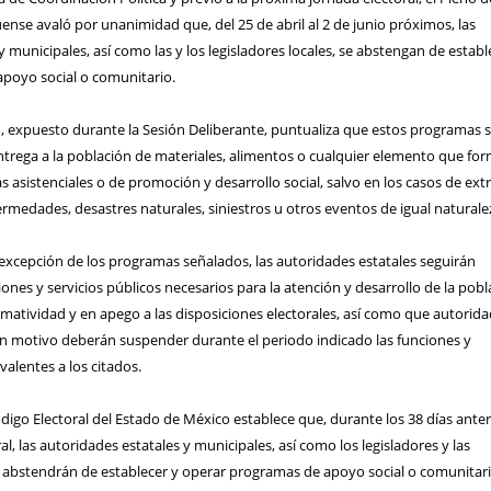
ense avaló por unanimidad que, del 25 de abril al 2 de junio próximos, las
y municipales, así como las y los legisladores locales, se abstengan de establ
poyo social o comunitario.
o, expuesto durante la Sesión Deliberante, puntualiza que estos programas 
ntrega a la población de materiales, alimentos o cualquier elemento que fo
 asistenciales o de promoción y desarrollo social, salvo en los casos de ex
rmedades, desastres naturales, siniestros u otros eventos de igual naturale
 excepción de los programas señalados, las autoridades estatales seguirán
iones y servicios públicos necesarios para la atención y desarrollo de la pobl
matividad y en apego a las disposiciones electorales, así como que autorid
n motivo deberán suspender durante el periodo indicado las funciones y
valentes a los citados.
digo Electoral del Estado de México establece que, durante los 38 días anter
ral, las autoridades estatales y municipales, así como los legisladores y las
se abstendrán de establecer y operar programas de apoyo social o comunitari