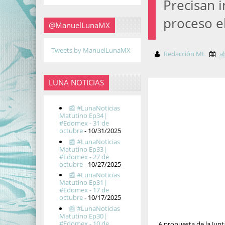
Precisan i
proceso e
@ManuelLunaMX
Tweets by ManuelLunaMX
Redacción ML
a
LUNA NOTICIAS
📰 #LunaNoticias
Matutino Ep34|
#Edomex - 31 de
octubre
- 10/31/2025
📰 #LunaNoticias
Matutino Ep33|
#Edomex - 27 de
octubre
- 10/27/2025
📰 #LunaNoticias
Matutino Ep31|
#Edomex - 17 de
octubre
- 10/17/2025
📰 #LunaNoticias
Matutino Ep30|
#Edomex - 10 de
A propuesta de la Junta