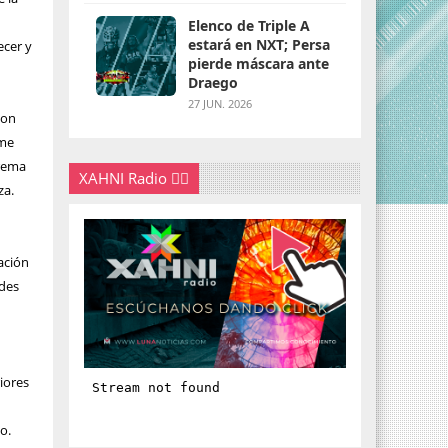
Elenco de Triple A
estará en NXT; Persa
ecer y
pierde máscara ante
Draego
27 JUN. 2026
son
rme
trema
XAHNI Radio 👇🏽
za.
ación
ades
iores
o.