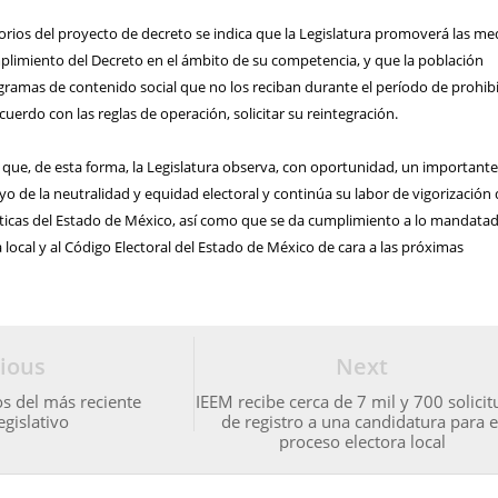
itorios del proyecto de decreto se indica que la Legislatura promoverá las me
plimiento del Decreto en el ámbito de su competencia, y que la población
ogramas de contenido social que no los reciban durante el período de prohib
uerdo con las reglas de operación, solicitar su reintegración.
que, de esta forma, la Legislatura observa, con oportunidad, un important
o de la neutralidad y equidad electoral y continúa su labor de vigorización 
ticas del Estado de México, así como que se da cumplimiento a lo mandata
a local y al Código Electoral del Estado de México de cara a las próximas
ious
Next
s del más reciente
IEEM recibe cerca de 7 mil y 700 solici
egislativo
de registro a una candidatura para e
proceso electora local