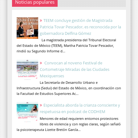
Noticias populares
TEEM concluye gestión de Magistrada
Patricia Tovar Pescador, es reconocida por la
gobernadora Delfina Gómez
La magistrada presidenta del Tribunal Electoral
del Estado de México (TEEM), Martha Patricia Tovar Pescador,
rindió su Segundo Informe d...
Convocan al noveno Festival de
Cortometraje Miradas de las Ciudades
Mexiquenses
La Secretaría de Desarrollo Urbano e
Infraestructura (Sedui) del Estado de México, en coordinación con
la Facultad de Estudios Superiores Ac...
Especialista aborda la crianza consciente y
respetuosa en podcast de CODHEM
Menores de edad requieren entornos protectores
libres de violencia y con reglas claras, según señaló
la psicoterapeuta Lizette Bretón García...