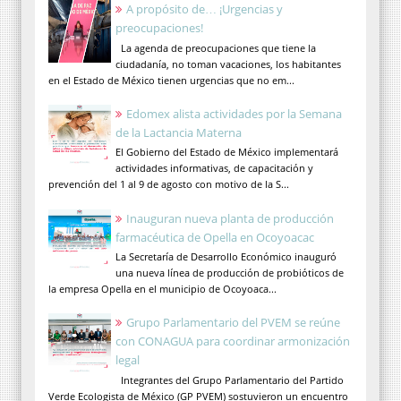
A propósito de… ¡Urgencias y
preocupaciones!
La agenda de preocupaciones que tiene la
ciudadanía, no toman vacaciones, los habitantes
en el Estado de México tienen urgencias que no em...
Edomex alista actividades por la Semana
de la Lactancia Materna
El Gobierno del Estado de México implementará
actividades informativas, de capacitación y
prevención del 1 al 9 de agosto con motivo de la S...
Inauguran nueva planta de producción
farmacéutica de Opella en Ocoyoacac
La Secretaría de Desarrollo Económico inauguró
una nueva línea de producción de probióticos de
la empresa Opella en el municipio de Ocoyoaca...
Grupo Parlamentario del PVEM se reúne
con CONAGUA para coordinar armonización
legal
Integrantes del Grupo Parlamentario del Partido
Verde Ecologista de México (GP PVEM) sostuvieron un encuentro