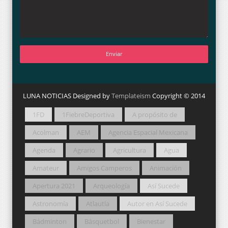
LUNA NOTICIAS Designed by
Templateism
Copyright © 2014
1FD
1FiebreDeportiva
A propósito de
Acolman
AEM
Agencia Espacial Mexicana
Agenda
Agrario
Agricultura
Agua
Amateur
Amigos Camperos
Animación
Apertura 2021
Arqueología
Así Sucede
Astronomía
Atlautla
Autor en Así Sucede
Bádminton
Básquetbol
Bienestar