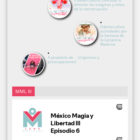
Codhem busca contribuir a
eliminar los estigmas y mitos
de la menstruación
Edomex alista
actividades por
la Semana de
la Lactancia
Materna
A propósito de… ¡Urgencias y
preocupaciones!
MML III