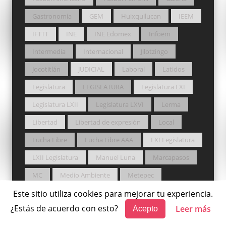
Gastronomía
GEM
Huixquilucan
IEEM
IFTTT
INE
INE Edomex
Infoem
Intermedia
Internacional
Jilotzingo
Jocotitlán
JUDICIAL
Laboral
Latidos
Legislatura
LEGISLATURA
Legislatura LXI
Legislatura LXII
Legislatura LXVI
Lerma
Libertad
Libertad de expresión
Local
Lucha Libre
Lucha Libre AAA
LXI Legislatura
LXII Legislatura
Manuel Luna
Marcapasos
MC
Medio Ambiente
Metepec
Mexicaltzingo
México magia y libertad
Este sitio utiliza cookies para mejorar tu experiencia.
¿Estás de acuerdo con esto?
Leer más
Acepto
morena
Movilidad
Movimiento Ciudadano