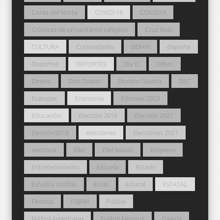
Corea del Norte
COVID-19
COVID19
Crónicas de un cantante callejero
Cruz Roja
CULTURA
Curiosidades
DDHH
deporte
Deportes
DEPORTES
Día D
Difem
Dinero
Don Diablo
Donato Guerra
DSC
Ecatepec
Economía
Edomex 2023
Educación
Elección 2018
Elección 2021
Elección2019
elecciones
Elecciones 2021
electoral
Eliel
Eliel Navas
Empleos
Entretenimiento
Escuela
Estado
Estados Unidos
Estat
Estatal
ESTATAL
Festival
FGJEM
Fútbol
Fútbol Americano
Fútbol Femenil
Galería