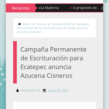
ana de la Lactancia Materna
Recientes
A propósito de… ¡Urgencias y
Home
morena
Sucesión 2024
Campaña
Permanente de Escrituración para Ecatepec anuncia
Azucena Cisneros
Campaña Permanente
de Escrituración para
Ecatepec anuncia
Azucena Cisneros
Redacción ML
mayo 05, 2024