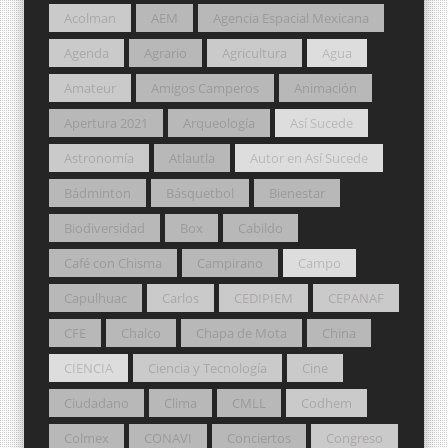
Acolman
AEM
Agencia Espacial Mexicana
Agenda
Agrario
Agricultura
Agua
Amateur
Amigos Camperos
Animación
Apertura 2021
Arqueología
Así Sucede
Astronomía
Atlautla
Autor en Así Sucede
Bádminton
Básquetbol
Bienestar
Biodiversidad
Box
Cabildo
Café con Chisma
Campirano
Campo
Capulhuac
Carlos
CEDIPIEM
CEPANAF
CFE
Chalco
Chapa de Mota
China
CIENCIA
Ciencia y Tecnología
Cine
Ciudadano
Clima
CMLL
Codhem
Colmex
CONAVI
Conciertos
Congreso