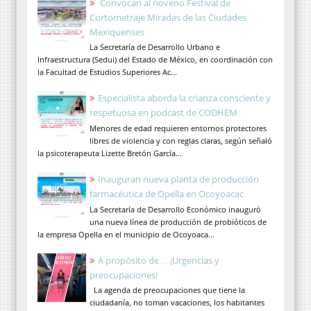
Convocan al noveno Festival de
Cortometraje Miradas de las Ciudades
Mexiquenses
La Secretaría de Desarrollo Urbano e
Infraestructura (Sedui) del Estado de México, en coordinación con
la Facultad de Estudios Superiores Ac...
Especialista aborda la crianza consciente y
respetuosa en podcast de CODHEM
Menores de edad requieren entornos protectores
libres de violencia y con reglas claras, según señaló
la psicoterapeuta Lizette Bretón García...
Inauguran nueva planta de producción
farmacéutica de Opella en Ocoyoacac
La Secretaría de Desarrollo Económico inauguró
una nueva línea de producción de probióticos de
la empresa Opella en el municipio de Ocoyoaca...
A propósito de… ¡Urgencias y
preocupaciones!
La agenda de preocupaciones que tiene la
ciudadanía, no toman vacaciones, los habitantes