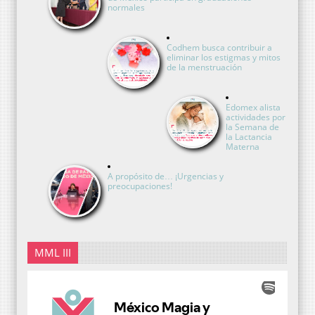
normales
Codhem busca contribuir a
eliminar los estigmas y mitos
de la menstruación
Edomex alista
actividades por
la Semana de
la Lactancia
Materna
A propósito de… ¡Urgencias y
preocupaciones!
MML III