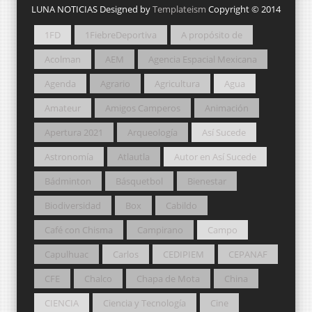
LUNA NOTICIAS Designed by
Templateism
Copyright © 2014
1FD
1FiebreDeportiva
A propósito de
Acolman
AEM
Agencia Espacial Mexicana
Agenda
Agrario
Agricultura
Agua
Amateur
Amigos Camperos
Animación
Apertura 2021
Arqueología
Así Sucede
Astronomía
Atlautla
Autor en Así Sucede
Bádminton
Básquetbol
Bienestar
Biodiversidad
Box
Cabildo
Café con Chisma
Campirano
Campo
Capulhuac
Carlos
CEDIPIEM
CEPANAF
CFE
Chalco
Chapa de Mota
China
CIENCIA
Ciencia y Tecnología
Cine