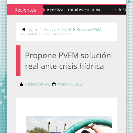
 Civil permite realizar trámites en línea
Recientes
Instalan Consejo 
Home
Política
PVEM
Propone PVEM
solución real ante crisis hídrica
Propone PVEM solución
real ante crisis hídrica
Redacción ML
mayo 13, 2024