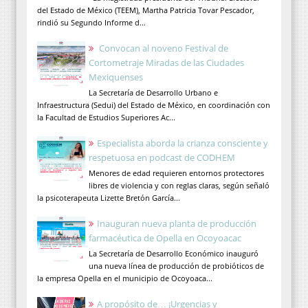
del Estado de México (TEEM), Martha Patricia Tovar Pescador,
rindió su Segundo Informe d...
Convocan al noveno Festival de
Cortometraje Miradas de las Ciudades
Mexiquenses
La Secretaría de Desarrollo Urbano e
Infraestructura (Sedui) del Estado de México, en coordinación con
la Facultad de Estudios Superiores Ac...
Especialista aborda la crianza consciente y
respetuosa en podcast de CODHEM
Menores de edad requieren entornos protectores
libres de violencia y con reglas claras, según señaló
la psicoterapeuta Lizette Bretón García...
Inauguran nueva planta de producción
farmacéutica de Opella en Ocoyoacac
La Secretaría de Desarrollo Económico inauguró
una nueva línea de producción de probióticos de
la empresa Opella en el municipio de Ocoyoaca...
A propósito de… ¡Urgencias y