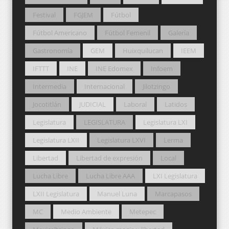
Festival
FGJEM
Fútbol
Fútbol Americano
Fútbol Femenil
Galería
Gastronomía
GEM
Huixquilucan
IEEM
IFTTT
INE
INE Edomex
Infoem
Intermedia
Internacional
Jilotzingo
Jocotitlán
JUDICIAL
Laboral
Latidos
Legislatura
LEGISLATURA
Legislatura LXI
Legislatura LXII
Legislatura LXVI
Lerma
Libertad
Libertad de expresión
Local
Lucha Libre
Lucha Libre AAA
LXI Legislatura
LXII Legislatura
Manuel Luna
Marcapasos
MC
Medio Ambiente
Metepec