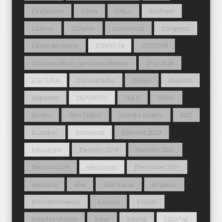
Ciudadano
Clima
CMLL
Codhem
Colmex
CONAVI
Conciertos
Congreso
Corea del Norte
COVID-19
COVID19
Crónicas de un cantante callejero
Cruz Roja
CULTURA
Curiosidades
DDHH
deporte
Deportes
DEPORTES
Día D
Difem
Dinero
Don Diablo
Donato Guerra
DSC
Ecatepec
Economía
Edomex 2023
Educación
Elección 2018
Elección 2021
Elección2019
elecciones
Elecciones 2021
electoral
Eliel
Eliel Navas
Empleos
Entretenimiento
Escuela
Estado
Estados Unidos
Estat
Estatal
ESTATAL