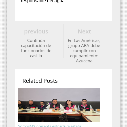
responsable del agua.
previous
Next
Continúa
En Las Américas,
capacitación de
grupo ARA debe
funcionarios de
cumplir con
casilla
equipamiento:
Azucena
Related Posts
SomosMX presenta estructura estata...