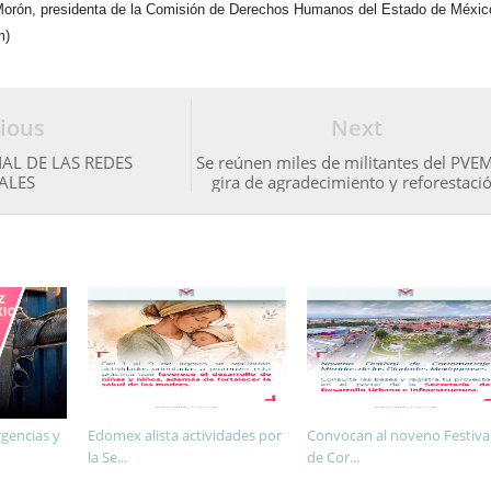
Morón, presidenta de la Comisión de Derechos Humanos del Estado de Méxic
m)
ious
Next
AL DE LAS REDES
Se reúnen miles de militantes del PVE
ALES
gira de agradecimiento y reforestaci
gencias y
Edomex alista actividades por
Convocan al noveno Festiva
la Se...
de Cor...