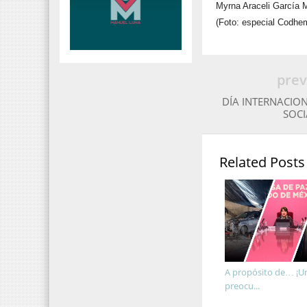
Myrna Araceli García 
(Foto: especial Codhe
prev
DÍA INTERNACION
SOCI
Related Posts
A propósito de… ¡Ur
preocu...