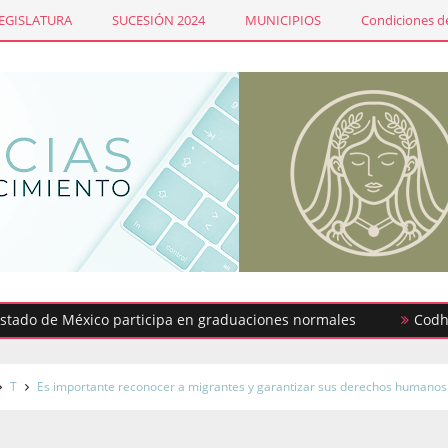
LEGISLATURA
SUCESIÓN 2024
MUNICIPIOS
Condiciones de
de México participa en graduaciones normales
Codhem busca
T
Es importante reconocer a migrantes y garantizar sus derechos humanos