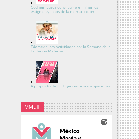
Codhem busca contribuir a eliminar los
estigmas y mitos de la menstruación
Edomex alista actividades por la Semana de la
Lactancia Materna
A propósito de… ¡Urgencias y preocupaciones!
MML III