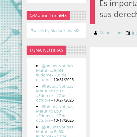
Es import
sus dere
@ManuelLunaMX
Tweets by ManuelLunaMX
Manuel Luna
ju
LUNA NOTICIAS
📰 #LunaNoticias
Matutino Ep34|
#Edomex - 31 de
octubre
- 10/31/2025
📰 #LunaNoticias
Matutino Ep33|
#Edomex - 27 de
octubre
- 10/27/2025
📰 #LunaNoticias
Matutino Ep31|
#Edomex - 17 de
octubre
- 10/17/2025
📰 #LunaNoticias
Matutino Ep30|
#Edomex - 10 de