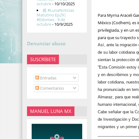
octubre
- 10/10/2025
📰 #LunaNoticias
Matutino Ep29|
Para Myrna Araceli Ga
#Edomex - 9 de
México (Codhem), es i
octubre
- 10/9/2025
privilegiada, y en un 
para que su trayecto 
Denunciar abuso
Así, ante la migración 
de su labor cotidiana 
SUSCRÍBETE
sientan la protección 
“Esta Comisión estoy 
y en describirnos y mo
Entradas
labor cotidiana, nuest
Comentarios
ha pronunciado en tema
Almaraz, para que real
humano internacional,
MANUEL LUNA MX
Cabe señalar que la C
de Investigación y Doc
migrantes y un primer 
__________________