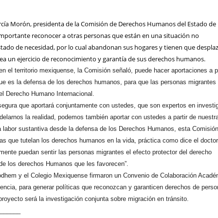
rcía Morón, presidenta de la Comisión de Derechos Humanos del Estado de
mportante reconocer a otras personas que están en una situación no
estado de necesidad, por lo cual abandonan sus hogares y tienen que desplaz
sea un ejercicio de reconocimiento y garantía de sus derechos humanos.
en el territorio mexiquense, la Comisión señaló, puede hacer aportaciones a pa
que es la defensa de los derechos humanos, para que las personas migrantes
del Derecho Humano Internacional.
segura que aportará conjuntamente con ustedes, que son expertos en investi
delarnos la realidad, podemos también aportar con ustedes a partir de nuestr
ra labor sustantiva desde la defensa de los Derechos Humanos, esta Comisió
s que tutelan los derechos humanos en la vida, práctica como dice el docto
mente puedan sentir las personas migrantes el efecto protector del derecho
 de los derechos Humanos que les favorecen”.
odhem y el Colegio Mexiquense firmaron un Convenio de Colaboración Acadé
encia, para generar políticas que reconozcan y garanticen derechos de pers
proyecto será la investigación conjunta sobre migración en tránsito.
_______