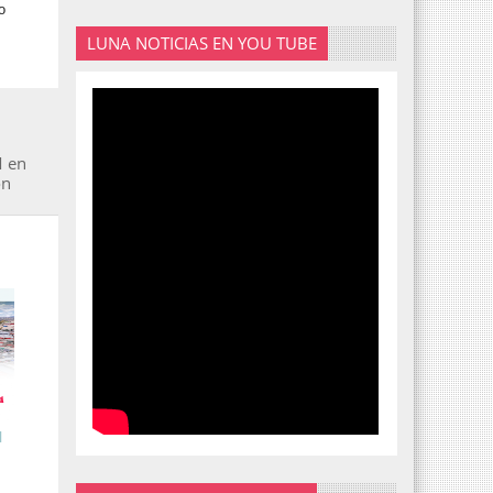
o
LUNA NOTICIAS EN YOU TUBE
M en
ón
l