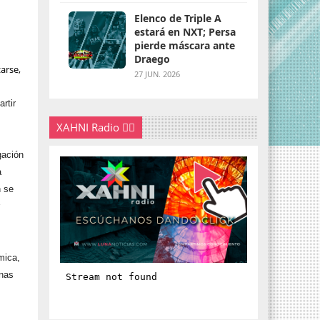
Elenco de Triple A
estará en NXT; Persa
pierde máscara ante
Draego
arse,
27 JUN. 2026
rtir
XAHNI Radio 👇🏽
gación
a
n se
r
mica,
onas