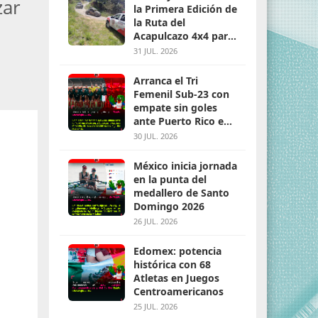
zar
la Primera Edición de
la Ruta del
Acapulcazo 4x4 para
parejas
31 JUL. 2026
Arranca el Tri
Femenil Sub-23 con
empate sin goles
ante Puerto Rico en
Santo Domingo 2026
30 JUL. 2026
México inicia jornada
en la punta del
medallero de Santo
Domingo 2026
26 JUL. 2026
Edomex: potencia
histórica con 68
Atletas en Juegos
Centroamericanos
25 JUL. 2026