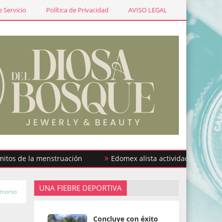
 Servicio
Política de Privacidad
AVISO LEGAL
e la menstruación
Edomex alista actividades por la Semana
UNA FIEBRE DEPORTIVA
imonio
Concluye con éxito