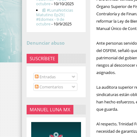
octubre
- 10/10/2025
Órgano Superior de Fis
📰 #LunaNoticias
Contraloría y de Finan
Matutino Ep29|
#Edomex - 9 de
reformar la Ley de Bi
octubre
- 10/9/2025
Manual Único de Cont
Denunciar abuso
Ante personas servidor
del OSFEM, señaló que 
patrimonial del gobier
SUSCRÍBETE
riesgos al desconocer 
asignados.
Entradas
Comentarios
La auditora superior re
sindicaturas están ob
han hecho esfuerzos, e
MANUEL LUNA MX
que guarda.
Al respecto, Trinidad F
necesidad de garantiza