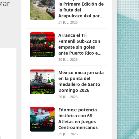
zar
la Primera Edición de
la Ruta del
Acapulcazo 4x4 para
parejas
31 JUL. 2026
Arranca el Tri
Femenil Sub-23 con
empate sin goles
ante Puerto Rico en
Santo Domingo 2026
30 JUL. 2026
México inicia jornada
en la punta del
medallero de Santo
Domingo 2026
26 JUL. 2026
Edomex: potencia
histórica con 68
Atletas en Juegos
Centroamericanos
25 JUL. 2026
l