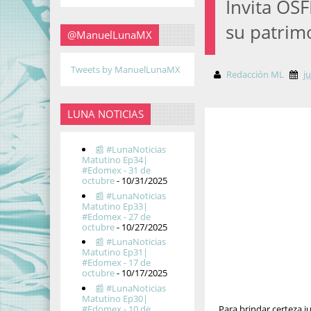
Invita OS
su patrim
@ManuelLunaMX
Tweets by ManuelLunaMX
Redacción ML
j
LUNA NOTICIAS
📰 #LunaNoticias
Matutino Ep34|
#Edomex - 31 de
octubre
- 10/31/2025
📰 #LunaNoticias
Matutino Ep33|
#Edomex - 27 de
octubre
- 10/27/2025
📰 #LunaNoticias
Matutino Ep31|
#Edomex - 17 de
octubre
- 10/17/2025
📰 #LunaNoticias
Matutino Ep30|
#Edomex - 10 de
Para brindar certeza ju