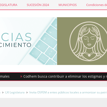
LEGISLATURA
SUCESIÓN 2024
MUNICIPIOS
Condiciones de
Codhem busca contribuir a eliminar los estigmas y mitos d
a
LXI Legislatura
Invita OSFEM a entes públicos locales a armonizar su patr