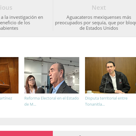
ious
Next
 la investigación en
Aguacateros mexiquenses más
eneficio de los
preocupados por sequía, que por blo
abientes
de Estados Unidos
artínez
Reforma Electoral en el Estado
Disputa territorial entre
de M...
Tonanitla...