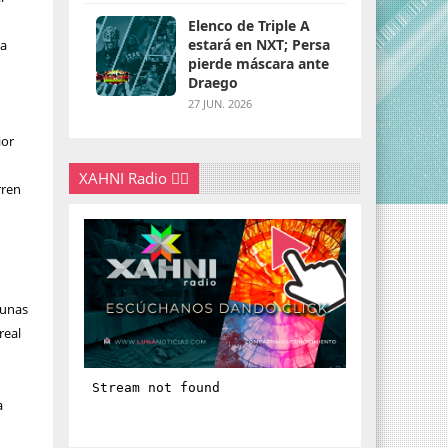
Elenco de Triple A
estará en NXT; Persa
ra
pierde máscara ante
Draego
27 JUN. 2026
ior
XAHNI Radio 👇🏽
rren
gunas
real
a