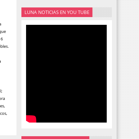
LUNA NOTICIAS EN YOU TUBE
a
 que
16
bles.
a
l;
ora
es,
icos,