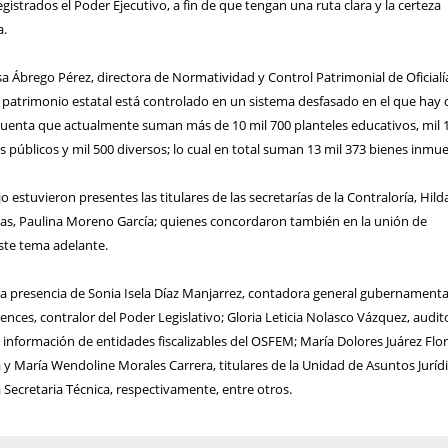
gistrados el Poder Ejecutivo, a fin de que tengan una ruta clara y la certeza
a.
isa Ábrego Pérez, directora de Normatividad y Control Patrimonial de Oficialí
 patrimonio estatal está controlado en un sistema desfasado en el que hay
uenta que actualmente suman más de 10 mil 700 planteles educativos, mil 
os públicos y mil 500 diversos; lo cual en total suman 13 mil 373 bienes inmue
o estuvieron presentes las titulares de las secretarías de la Contraloría, Hild
nzas, Paulina Moreno García; quienes concordaron también en la unión de
ste tema adelante.
a presencia de Sonia Isela Díaz Manjarrez, contadora general gubernamenta
nces, contralor del Poder Legislativo; Gloria Leticia Nolasco Vázquez, audit
e información de entidades fiscalizables del OSFEM; María Dolores Juárez Flor
la y María Wendoline Morales Carrera, titulares de la Unidad de Asuntos Juríd
 Secretaria Técnica, respectivamente, entre otros.