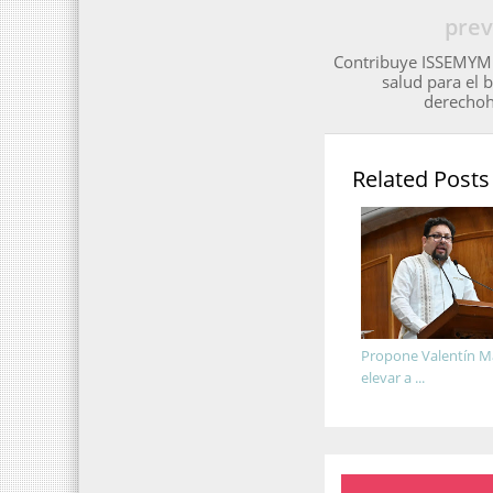
prev
Contribuye ISSEMYM a
salud para el b
derechoh
Related Posts
Propone Valentín M
elevar a ...