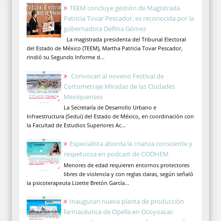
TEEM concluye gestión de Magistrada
Patricia Tovar Pescador, es reconocida por la
gobernadora Delfina Gómez
La magistrada presidenta del Tribunal Electoral
del Estado de México (TEEM), Martha Patricia Tovar Pescador,
rindió su Segundo Informe d...
Convocan al noveno Festival de
Cortometraje Miradas de las Ciudades
Mexiquenses
La Secretaría de Desarrollo Urbano e
Infraestructura (Sedui) del Estado de México, en coordinación con
la Facultad de Estudios Superiores Ac...
Especialista aborda la crianza consciente y
respetuosa en podcast de CODHEM
Menores de edad requieren entornos protectores
libres de violencia y con reglas claras, según señaló
la psicoterapeuta Lizette Bretón García...
Inauguran nueva planta de producción
farmacéutica de Opella en Ocoyoacac