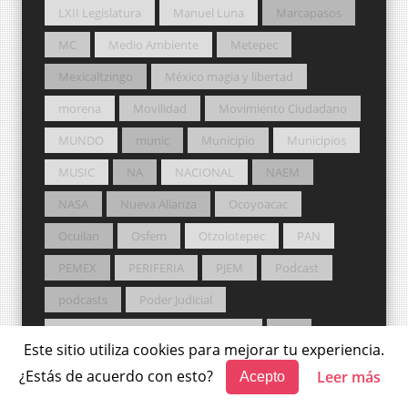
LXII Legislatura
Manuel Luna
Marcapasos
MC
Medio Ambiente
Metepec
Mexicaltzingo
México magia y libertad
morena
Movilidad
Movimiento Ciudadano
MUNDO
munic
Municipio
Municipios
MUSIC
NA
NACIONAL
NAEM
NASA
Nueva Alianza
Ocoyoacac
Ocuilan
Osfem
Otzolotepec
PAN
PEMEX
PERIFERIA
PJEM
Podcast
podcasts
Poder Judicial
Poder Judicial del Estado de México
Pol
Este sitio utiliza cookies para mejorar tu experiencia.
Política
Potros Salvajes
PRD
¿Estás de acuerdo con esto?
Leer más
Acepto
Premio Nobel
PRI
Probosque