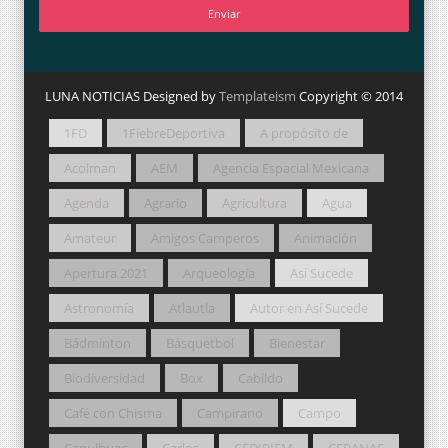
LUNA NOTICIAS Designed by
Templateism
Copyright © 2014
1FD
1FiebreDeportiva
A propósito de
Acolman
AEM
Agencia Espacial Mexicana
Agenda
Agrario
Agricultura
Agua
Amateur
Amigos Camperos
Animación
Apertura 2021
Arqueología
Así Sucede
Astronomía
Atlautla
Autor en Así Sucede
Bádminton
Básquetbol
Bienestar
Biodiversidad
Box
Cabildo
Café con Chisma
Campirano
Campo
Capulhuac
Carlos
CEDIPIEM
CEPANAF