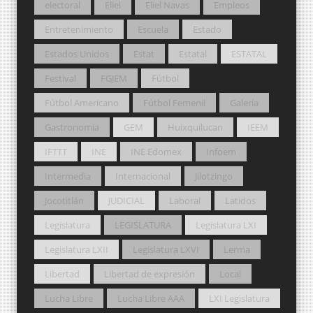
electoral
Eliel
Eliel Navas
Empleos
Entretenimiento
Escuela
Estado
Estados Unidos
Estat
Estatal
ESTATAL
Festival
FGJEM
Fútbol
Fútbol Americano
Fútbol Femenil
Galería
Gastronomía
GEM
Huixquilucan
IEEM
IFTTT
INE
INE Edomex
Infoem
Intermedia
Internacional
Jilotzingo
Jocotitlán
JUDICIAL
Laboral
Latidos
Legislatura
LEGISLATURA
Legislatura LXI
Legislatura LXII
Legislatura LXVI
Lerma
Libertad
Libertad de expresión
Local
Lucha Libre
Lucha Libre AAA
LXI Legislatura