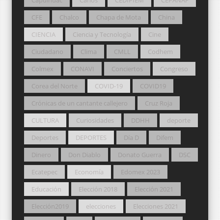
CFE
Chalco
Chapa de Mota
China
CIENCIA
Ciencia y Tecnología
Cine
Ciudadano
Clima
CMLL
Codhem
Colmex
CONAVI
Conciertos
Congreso
Corea del Norte
COVID-19
COVID19
Crónicas de un cantante callejero
Cruz Roja
CULTURA
Curiosidades
DDHH
deporte
Deportes
DEPORTES
Día D
Difem
Dinero
Don Diablo
Donato Guerra
DSC
Ecatepec
Economía
Edomex 2023
Educación
Elección 2018
Elección 2021
Elección2019
elecciones
Elecciones 2021