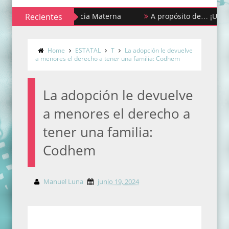
a de la Lactancia Materna
Recientes
A propósito de… ¡Urgencias y p
Home
ESTATAL
T
La adopción le devuelve
a menores el derecho a tener una familia: Codhem
La adopción le devuelve
a menores el derecho a
tener una familia:
Codhem
Manuel Luna
junio 19, 2024