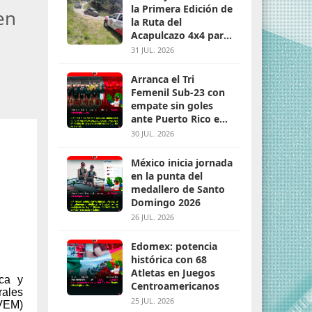
la Primera Edición de
en
la Ruta del
Acapulcazo 4x4 para
parejas
31 JUL. 2026
Arranca el Tri
Femenil Sub-23 con
empate sin goles
ante Puerto Rico en
Santo Domingo 2026
30 JUL. 2026
México inicia jornada
en la punta del
medallero de Santo
Domingo 2026
26 JUL. 2026
Edomex: potencia
histórica con 68
Atletas en Juegos
ica y
Centroamericanos
rales
25 JUL. 2026
PVEM)