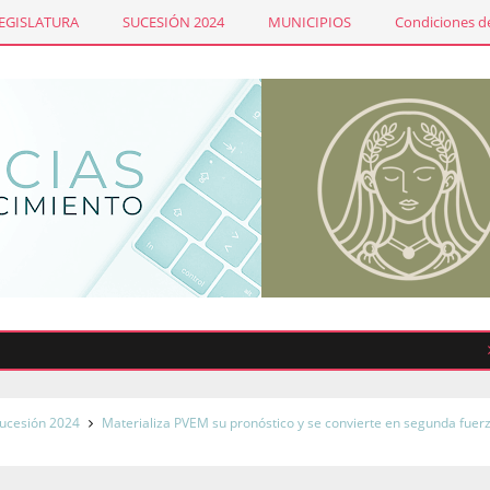
LEGISLATURA
SUCESIÓN 2024
MUNICIPIOS
Condiciones de
Emite
ucesión 2024
Materializa PVEM su pronóstico y se convierte en segunda fuerz