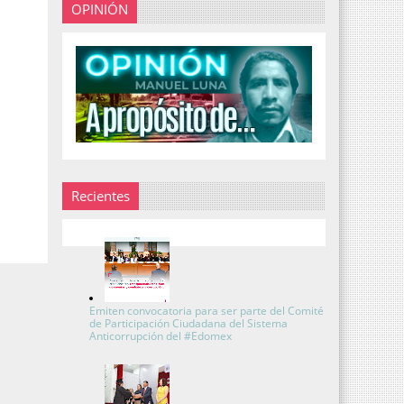
OPINIÓN
Recientes
Emiten convocatoria para ser parte del Comité
de Participación Ciudadana del Sistema
Anticorrupción del #Edomex