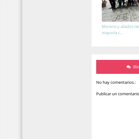
Morena y aliados t
mayoría c...
Bl
No hay comentarios.:
Publicar un comentari