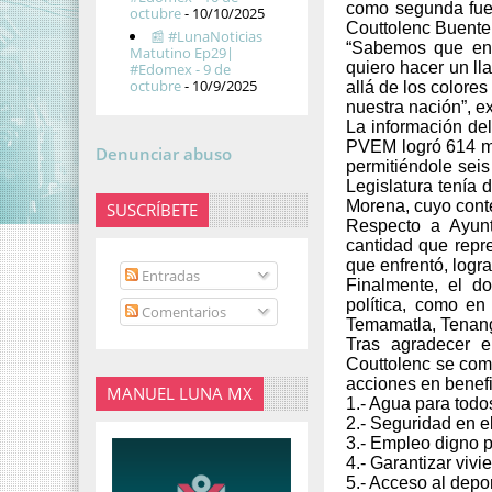
como segunda fuerz
octubre
- 10/10/2025
Couttolenc Buentel
📰 #LunaNoticias
“Sabemos que en 
Matutino Ep29|
quiero hacer un ll
#Edomex - 9 de
octubre
- 10/9/2025
allá de los colores
nuestra nación”, ex
La información del
PVEM logró 614 mi
Denunciar abuso
permitiéndole sei
Legislatura tenía
Morena, cuyo contex
SUSCRÍBETE
Respecto a Ayunt
cantidad que repr
que enfrentó, logr
Entradas
Finalmente, el do
política, como en
Comentarios
Temamatla, Tenango
Tras agradecer e
Couttolenc se com
acciones en benefi
MANUEL LUNA MX
1.- Agua para tod
2.- Seguridad en e
3.- Empleo digno p
4.- Garantizar vivi
5.- Acceso al depor