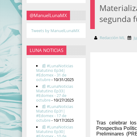
Materiali
@ManuelLunaMX
segunda f
Tweets by ManuelLunaMX
Redacción ML
j
LUNA NOTICIAS
📰 #LunaNoticias
Matutino Ep34|
#Edomex - 31 de
octubre
- 10/31/2025
📰 #LunaNoticias
Matutino Ep33|
#Edomex - 27 de
octubre
- 10/27/2025
📰 #LunaNoticias
Matutino Ep31|
#Edomex - 17 de
octubre
- 10/17/2025
Tras celebrar lo
📰 #LunaNoticias
Prospectiva Políti
Matutino Ep30|
Preliminares (PR
#Edomex - 10 de