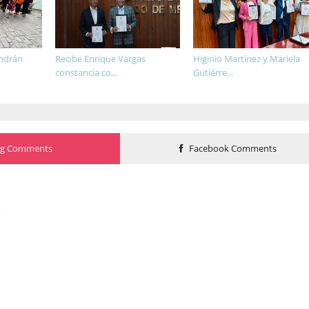
endrán
Recibe Enrique Vargas
Higinio Martínez y Mariela
constancia co...
Gutiérre...
og Comments
Facebook Comments
o