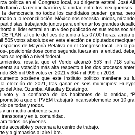
a política en el Congreso local, su dirigente estatal, José Al
lo llamó a la reconciliación y la unidad entre los mexiquenses.
la democracia no todos los candidatos pueden ganar, per
amado a la reconciliación. México nos necesita unidos, mirand
 partidistas, trabajando juntos para enfrentar los grandes desafí
hortó el líder estatal en un video publicado en sus redes social
 CEPLAN, al corte del tres de junio a las 07:00 horas, arroja q
l 505 votos absolutos en esta elección de diputados mexique
s espacios de Mayoría Relativa en el Congreso local, -en la p
 dos-, posicionándose como segunda fuerza en la entidad, deba
to se repitió a nivel federal.
amientos, resalta que el Verde alcanzó 553 mil 718 sufra
esenta su votación más alta respecto a los dos procesos anter
ando 385 mil 986 votos en 2021 y 364 mil 999 en 2018.
cumento sostiene que este instituto político mantiene su f
 la elección de 2021, tras ganar en seis municipios: Hueypo
 del Aire, Ozumba, Atlautla y Ecatzingo.
l voto y la confianza de los habitantes de la entidad, “
prometió a que el PVEM trabajará incansablemente por 10 gr
cio de todas y todos.
os y un medio ambiente sano
l transporte y en tu comunidad.
ara todos los jóvenes.
enda accesible y cercana a tu centro de trabajo.
te y a gimnasios al aire libre.