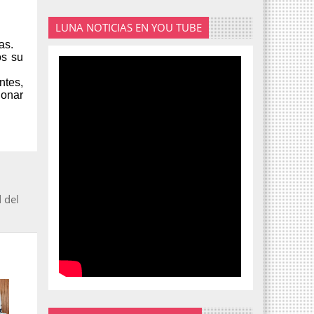
LUNA NOTICIAS EN YOU TUBE
as.
os su
ntes,
ionar
 del