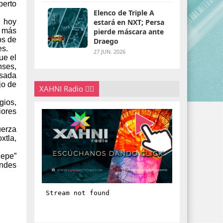
berto
Elenco de Triple A
o hoy
estará en NXT; Persa
o más
pierde máscara ante
os de
Draego
es.
27 JUN. 2026
ue el
nses,
asada
jo de
XAHNI Radio 👇🏽
gios,
iores
uerza
xtla,
Pepe”
andes