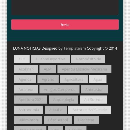
LUNA NOTICIAS Designed by
Templateism
Copyright © 2014
1FD
1FiebreDeportiva
A propósito de
Acolman
AEM
Agencia Espacial Mexicana
Agenda
Agrario
Agricultura
Agua
Amateur
Amigos Camperos
Animación
Apertura 2021
Arqueología
Así Sucede
Astronomía
Atlautla
Autor en Así Sucede
Bádminton
Básquetbol
Bienestar