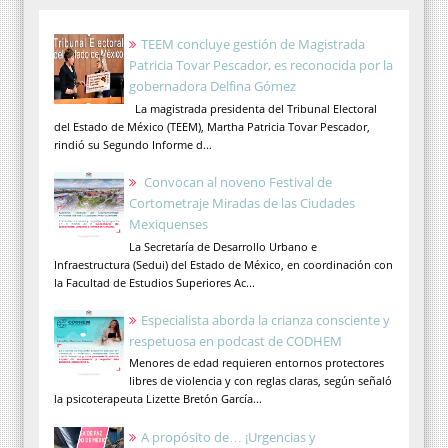
TEEM concluye gestión de Magistrada
Patricia Tovar Pescador, es reconocida por la
gobernadora Delfina Gómez
La magistrada presidenta del Tribunal Electoral
del Estado de México (TEEM), Martha Patricia Tovar Pescador,
rindió su Segundo Informe d...
Convocan al noveno Festival de
Cortometraje Miradas de las Ciudades
Mexiquenses
La Secretaría de Desarrollo Urbano e
Infraestructura (Sedui) del Estado de México, en coordinación con
la Facultad de Estudios Superiores Ac...
Especialista aborda la crianza consciente y
respetuosa en podcast de CODHEM
Menores de edad requieren entornos protectores
libres de violencia y con reglas claras, según señaló
la psicoterapeuta Lizette Bretón García...
A propósito de… ¡Urgencias y